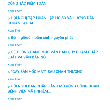
CÔNG TÁC KIỂM TOÁN...
Xem Thêm
HỘI NGHỊ TẬP HUẤN LẬP HỒ SƠ VÀ HƯỚNG DẪN
CHUẨN BỊ GIAO...
Xem Thêm
Bệnh glôcôm bẩm sinh nguyên phát
Xem Thêm
HỆ THỐNG DANH MỤC VĂN BẢN QUY PHẠM PHÁP
LUẬT VÀ VĂN BẢN NỘI...
Xem Thêm
“GÃY SÀN HỐC MẮT” SAU CHẤN THƯƠNG
Xem Thêm
HỘI NGHỊ BAN CHẤP HÀNH MỞ RỘNG CÔNG ĐOÀN
BỆNH VIỆN MẮT NHIỆM...
Xem Thêm