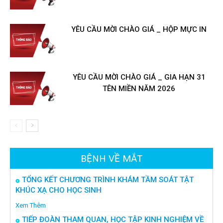
YÊU CẦU MỜI CHÀO GIÁ _ HỘP MỰC IN
YÊU CẦU MỜI CHÀO GIÁ _ GIA HẠN 31
TÊN MIỀN NĂM 2026
BỆNH VỀ MẮT
TỔNG KẾT CHƯƠNG TRÌNH KHÁM TẦM SOÁT TẬT
KHÚC XẠ CHO HỌC SINH
Xem Thêm
TIẾP ĐOÀN THAM QUAN, HỌC TẬP KINH NGHIỆM VỀ