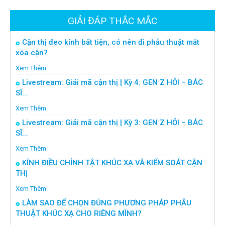
GIẢI ĐÁP THẮC MẮC
Cận thị đeo kính bất tiện, có nên đi phẫu thuật mắt
xóa cận?
Xem Thêm
Livestream: Giải mã cận thị | Kỳ 4: GEN Z HỎI – BÁC
SĨ...
Xem Thêm
Livestream: Giải mã cận thị | Kỳ 3: GEN Z HỎI – BÁC
SĨ...
Xem Thêm
KÍNH ĐIỀU CHỈNH TẬT KHÚC XẠ VÀ KIỂM SOÁT CẬN
THỊ
Xem Thêm
LÀM SAO ĐỂ CHỌN ĐÚNG PHƯƠNG PHÁP PHẪU
THUẬT KHÚC XẠ CHO RIÊNG MÌNH?