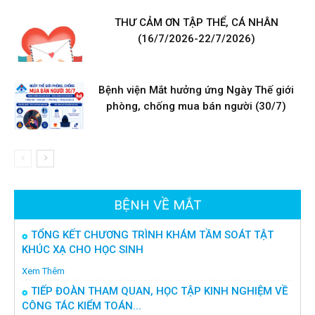
THƯ CẢM ƠN TẬP THỂ, CÁ NHÂN
(16/7/2026-22/7/2026)
Bệnh viện Mắt hưởng ứng Ngày Thế giới
phòng, chống mua bán người (30/7)
BỆNH VỀ MẮT
TỔNG KẾT CHƯƠNG TRÌNH KHÁM TẦM SOÁT TẬT
KHÚC XẠ CHO HỌC SINH
Xem Thêm
TIẾP ĐOÀN THAM QUAN, HỌC TẬP KINH NGHIỆM VỀ
CÔNG TÁC KIỂM TOÁN...