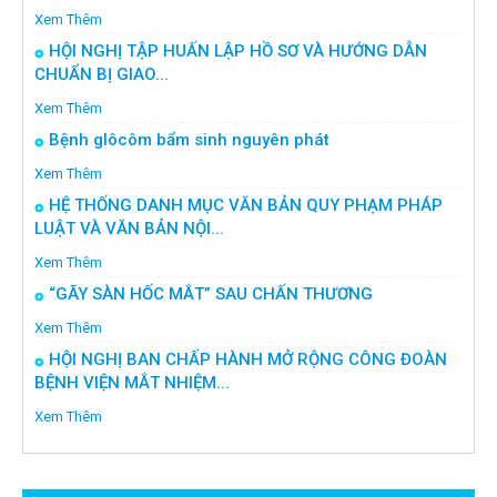
Xem Thêm
HỘI NGHỊ TẬP HUẤN LẬP HỒ SƠ VÀ HƯỚNG DẪN
CHUẨN BỊ GIAO...
Xem Thêm
Bệnh glôcôm bẩm sinh nguyên phát
Xem Thêm
HỆ THỐNG DANH MỤC VĂN BẢN QUY PHẠM PHÁP
LUẬT VÀ VĂN BẢN NỘI...
Xem Thêm
“GÃY SÀN HỐC MẮT” SAU CHẤN THƯƠNG
Xem Thêm
HỘI NGHỊ BAN CHẤP HÀNH MỞ RỘNG CÔNG ĐOÀN
BỆNH VIỆN MẮT NHIỆM...
Xem Thêm