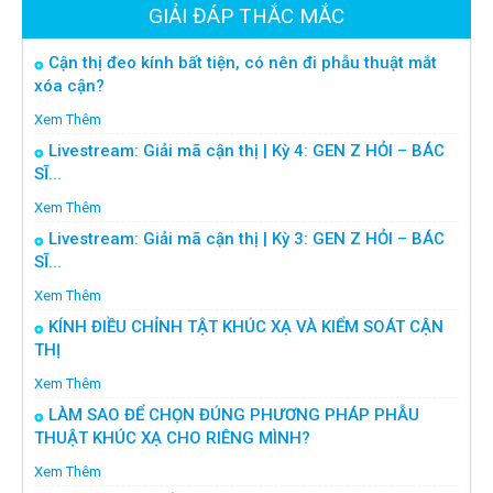
GIẢI ĐÁP THẮC MẮC
Cận thị đeo kính bất tiện, có nên đi phẫu thuật mắt
xóa cận?
Xem Thêm
Livestream: Giải mã cận thị | Kỳ 4: GEN Z HỎI – BÁC
SĨ...
Xem Thêm
Livestream: Giải mã cận thị | Kỳ 3: GEN Z HỎI – BÁC
SĨ...
Xem Thêm
KÍNH ĐIỀU CHỈNH TẬT KHÚC XẠ VÀ KIỂM SOÁT CẬN
THỊ
Xem Thêm
LÀM SAO ĐỂ CHỌN ĐÚNG PHƯƠNG PHÁP PHẪU
THUẬT KHÚC XẠ CHO RIÊNG MÌNH?
Xem Thêm