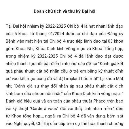
Đoàn chủ tịch và thư ký Đại hội
Tại Đại hội nhiệm kỳ 2022-2025 Chi bộ 4 là hạt nhân lãnh đạo
của 5 khoa, từ tháng 01/2024 dưới sự chỉ đạo của Đảng ủy
Bệnh viện mắt hiện tại Chi bộ 4 trực tiếp lãnh đạo tại 03 khoa
gồm Khoa Nhi, Khoa Dịch kính võng mạc và Khoa Tổng hợp,
trong nhiệm kỳ 2022-2025 Chi bộ 4 đã lãnh đạo đạt đươc
nhiều thành tựu nổi bật điển hình như các đề tài “Đánh giá kết
quả phẫu thuật cắt bỏ nhãn cầu ở trẻ em bằng kỹ thuật đính
cơ vào kết mạc cùng đồ và đặt implant hốc mắt” tại khoa Mắt
nhi; “Đánh giá sự thay đổi nhãn áp sau phẫu thuật cắt dịch
kính bơm dầu silicon nội nhãn” của Khoa Dịch kính võng mạc; “
Đánh giá hiệu quả và an toàn của phẫu thuật Phaco trên bao
với kỹ thuật “Garde à vous” đối với thủy tinh nhân mềm” đến
từ Khoa tổng hợp…, ngoài ra Chị bộ 4 đã vận dụng, bám sát
vào Nghị quyết, Chỉ thị của cấp trên cụ thể hóa thành chương