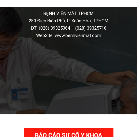
BỆNH VIỆN MẮT TPHCM
280 Điện Biên Phủ, P. Xuân Hòa, TPHCM
ĐT:
(028) 39325364
–
(028) 39325716
WebSite:
www.benhvienmat.com
THƯ VIỆN VIDEO HÌNH ẢNH