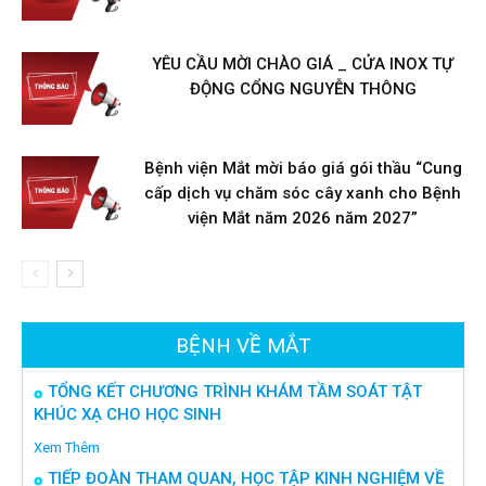
YÊU CẦU MỜI CHÀO GIÁ _ CỬA INOX TỰ
ĐỘNG CỔNG NGUYỄN THÔNG
Bệnh viện Mắt mời báo giá gói thầu “Cung
cấp dịch vụ chăm sóc cây xanh cho Bệnh
viện Mắt năm 2026 năm 2027”
BỆNH VỀ MẮT
TỔNG KẾT CHƯƠNG TRÌNH KHÁM TẦM SOÁT TẬT
KHÚC XẠ CHO HỌC SINH
Xem Thêm
TIẾP ĐOÀN THAM QUAN, HỌC TẬP KINH NGHIỆM VỀ