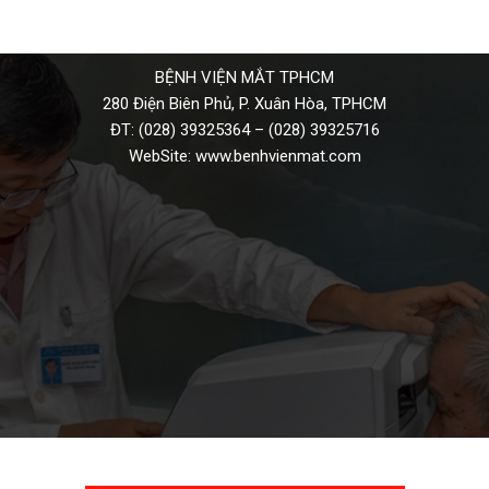
BỆNH VIỆN MẮT TPHCM
280 Điện Biên Phủ, P. Xuân Hòa, TPHCM
ĐT:
(028) 39325364
–
(028) 39325716
WebSite:
www.benhvienmat.com
THƯ VIỆN VIDEO HÌNH ẢNH