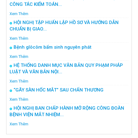
CÔNG TÁC KIỂM TOÁN...
Xem Thêm
HỘI NGHỊ TẬP HUẤN LẬP HỒ SƠ VÀ HƯỚNG DẪN
CHUẨN BỊ GIAO...
Xem Thêm
Bệnh glôcôm bẩm sinh nguyên phát
Xem Thêm
HỆ THỐNG DANH MỤC VĂN BẢN QUY PHẠM PHÁP
LUẬT VÀ VĂN BẢN NỘI...
Xem Thêm
“GÃY SÀN HỐC MẮT” SAU CHẤN THƯƠNG
Xem Thêm
HỘI NGHỊ BAN CHẤP HÀNH MỞ RỘNG CÔNG ĐOÀN
BỆNH VIỆN MẮT NHIỆM...
Xem Thêm