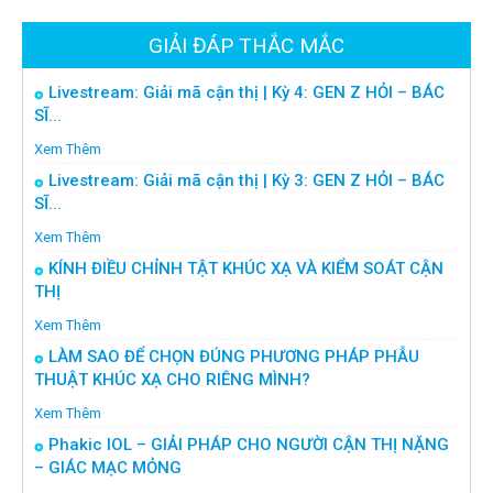
GIẢI ĐÁP THẮC MẮC
Livestream: Giải mã cận thị | Kỳ 4: GEN Z HỎI – BÁC
SĨ...
Xem Thêm
Livestream: Giải mã cận thị | Kỳ 3: GEN Z HỎI – BÁC
SĨ...
Xem Thêm
KÍNH ĐIỀU CHỈNH TẬT KHÚC XẠ VÀ KIỂM SOÁT CẬN
THỊ
Xem Thêm
LÀM SAO ĐỂ CHỌN ĐÚNG PHƯƠNG PHÁP PHẪU
THUẬT KHÚC XẠ CHO RIÊNG MÌNH?
Xem Thêm
Phakic IOL – GIẢI PHÁP CHO NGƯỜI CẬN THỊ NẶNG
– GIÁC MẠC MỎNG