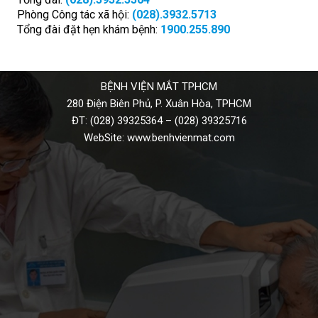
Phòng Công tác xã hội:
(028).3932.5713
Tổng đài đặt hẹn khám bệnh:
1900.255.890
BỆNH VIỆN MẮT TPHCM
280 Điện Biên Phủ, P. Xuân Hòa, TPHCM
ĐT:
(028) 39325364
–
(028) 39325716
WebSite:
www.benhvienmat.com