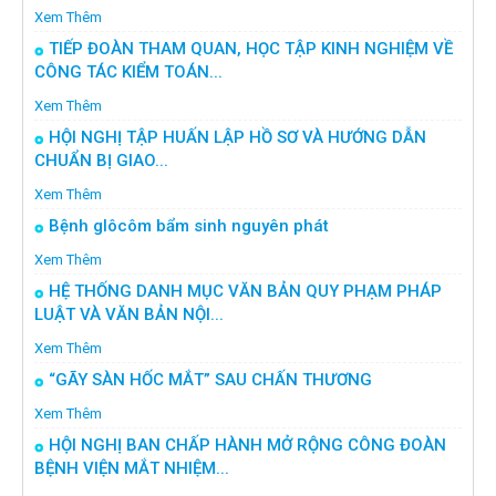
Xem Thêm
TIẾP ĐOÀN THAM QUAN, HỌC TẬP KINH NGHIỆM VỀ
CÔNG TÁC KIỂM TOÁN...
Xem Thêm
HỘI NGHỊ TẬP HUẤN LẬP HỒ SƠ VÀ HƯỚNG DẪN
CHUẨN BỊ GIAO...
Xem Thêm
Bệnh glôcôm bẩm sinh nguyên phát
Xem Thêm
HỆ THỐNG DANH MỤC VĂN BẢN QUY PHẠM PHÁP
LUẬT VÀ VĂN BẢN NỘI...
Xem Thêm
“GÃY SÀN HỐC MẮT” SAU CHẤN THƯƠNG
Xem Thêm
HỘI NGHỊ BAN CHẤP HÀNH MỞ RỘNG CÔNG ĐOÀN
BỆNH VIỆN MẮT NHIỆM...