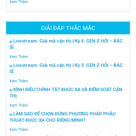
Xem Thêm
GIẢI ĐÁP THẮC MẮC
Livestream: Giải mã cận thị | Kỳ 4: GEN Z HỎI – BÁC
SĨ...
Xem Thêm
Livestream: Giải mã cận thị | Kỳ 3: GEN Z HỎI – BÁC
SĨ...
Xem Thêm
KÍNH ĐIỀU CHỈNH TẬT KHÚC XẠ VÀ KIỂM SOÁT CẬN
THỊ
Xem Thêm
LÀM SAO ĐỂ CHỌN ĐÚNG PHƯƠNG PHÁP PHẪU
THUẬT KHÚC XẠ CHO RIÊNG MÌNH?
Xem Thêm