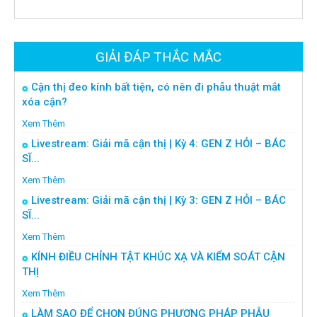
GIẢI ĐÁP THẮC MẮC
Cận thị đeo kính bất tiện, có nên đi phẫu thuật mắt
xóa cận?
Xem Thêm
Livestream: Giải mã cận thị | Kỳ 4: GEN Z HỎI – BÁC
SĨ...
Xem Thêm
Livestream: Giải mã cận thị | Kỳ 3: GEN Z HỎI – BÁC
SĨ...
Xem Thêm
KÍNH ĐIỀU CHỈNH TẬT KHÚC XẠ VÀ KIỂM SOÁT CẬN
THỊ
Xem Thêm
LÀM SAO ĐỂ CHỌN ĐÚNG PHƯƠNG PHÁP PHẪU