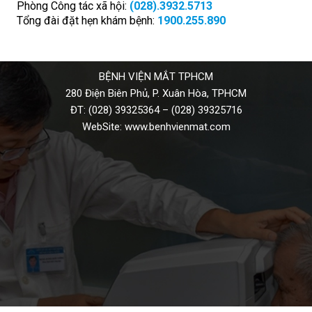
Phòng Công tác xã hội:
(028).3932.5713
Tổng đài đặt hẹn khám bệnh:
1900.255.890
BỆNH VIỆN MẮT TPHCM
280 Điện Biên Phủ, P. Xuân Hòa, TPHCM
ĐT:
(028) 39325364
–
(028) 39325716
WebSite:
www.benhvienmat.com