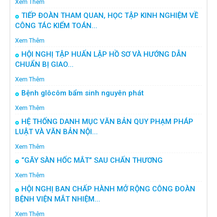
Xem Thêm
TIẾP ĐOÀN THAM QUAN, HỌC TẬP KINH NGHIỆM VỀ
CÔNG TÁC KIỂM TOÁN...
Xem Thêm
HỘI NGHỊ TẬP HUẤN LẬP HỒ SƠ VÀ HƯỚNG DẪN
CHUẨN BỊ GIAO...
Xem Thêm
Bệnh glôcôm bẩm sinh nguyên phát
Xem Thêm
HỆ THỐNG DANH MỤC VĂN BẢN QUY PHẠM PHÁP
LUẬT VÀ VĂN BẢN NỘI...
Xem Thêm
“GÃY SÀN HỐC MẮT” SAU CHẤN THƯƠNG
Xem Thêm
HỘI NGHỊ BAN CHẤP HÀNH MỞ RỘNG CÔNG ĐOÀN
BỆNH VIỆN MẮT NHIỆM...
Xem Thêm