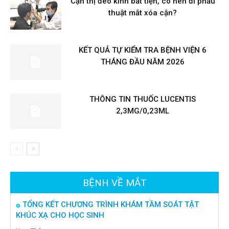
Cận thị đeo kính bất tiện, có nên đi phẫu
thuật mắt xóa cận?
KẾT QUẢ TỰ KIỂM TRA BỆNH VIỆN 6
THÁNG ĐẦU NĂM 2026
THÔNG TIN THUỐC LUCENTIS
2,3MG/0,23ML
BỆNH VỀ MẮT
TỔNG KẾT CHƯƠNG TRÌNH KHÁM TẦM SOÁT TẬT
KHÚC XẠ CHO HỌC SINH