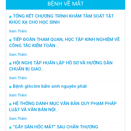
BỆNH VỀ MẮT
TỔNG KẾT CHƯƠNG TRÌNH KHÁM TẦM SOÁT TẬT
KHÚC XẠ CHO HỌC SINH
Xem Thêm
TIẾP ĐOÀN THAM QUAN, HỌC TẬP KINH NGHIỆM VỀ
CÔNG TÁC KIỂM TOÁN...
Xem Thêm
HỘI NGHỊ TẬP HUẤN LẬP HỒ SƠ VÀ HƯỚNG DẪN
CHUẨN BỊ GIAO...
Xem Thêm
Bệnh glôcôm bẩm sinh nguyên phát
Xem Thêm
HỆ THỐNG DANH MỤC VĂN BẢN QUY PHẠM PHÁP
LUẬT VÀ VĂN BẢN NỘI...
Xem Thêm
“GÃY SÀN HỐC MẮT” SAU CHẤN THƯƠNG