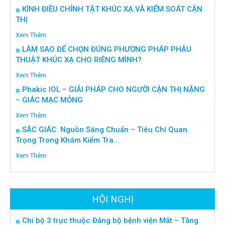
KÍNH ĐIỀU CHỈNH TẬT KHÚC XẠ VÀ KIỂM SOÁT CẬN
THỊ
Xem Thêm
LÀM SAO ĐỂ CHỌN ĐÚNG PHƯƠNG PHÁP PHẪU
THUẬT KHÚC XẠ CHO RIÊNG MÌNH?
Xem Thêm
Phakic IOL – GIẢI PHÁP CHO NGƯỜI CẬN THỊ NẶNG
– GIÁC MẠC MỎNG
Xem Thêm
SẮC GIÁC: Nguồn Sáng Chuẩn – Tiêu Chí Quan
Trọng Trong Khám Kiểm Tra...
Xem Thêm
HỘI NGHỊ
Chi bộ 3 trực thuộc Đảng bộ bệnh viện Mắt – Tăng