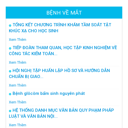
BỆNH VỀ MẮT
TỔNG KẾT CHƯƠNG TRÌNH KHÁM TẦM SOÁT TẬT
KHÚC XẠ CHO HỌC SINH
Xem Thêm
TIẾP ĐOÀN THAM QUAN, HỌC TẬP KINH NGHIỆM VỀ
CÔNG TÁC KIỂM TOÁN...
Xem Thêm
HỘI NGHỊ TẬP HUẤN LẬP HỒ SƠ VÀ HƯỚNG DẪN
CHUẨN BỊ GIAO...
Xem Thêm
Bệnh glôcôm bẩm sinh nguyên phát
Xem Thêm
HỆ THỐNG DANH MỤC VĂN BẢN QUY PHẠM PHÁP
LUẬT VÀ VĂN BẢN NỘI...
Xem Thêm