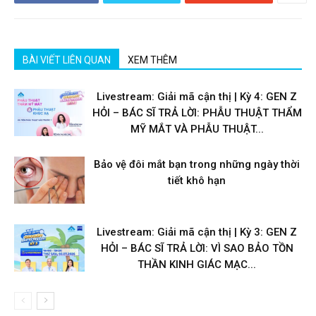
BÀI VIẾT LIÊN QUAN
XEM THÊM
Livestream: Giải mã cận thị | Kỳ 4: GEN Z
HỎI – BÁC SĨ TRẢ LỜI: PHẪU THUẬT THẨM
MỸ MẮT VÀ PHẪU THUẬT...
Bảo vệ đôi mắt bạn trong những ngày thời
tiết khô hạn
Livestream: Giải mã cận thị | Kỳ 3: GEN Z
HỎI – BÁC SĨ TRẢ LỜI: VÌ SAO BẢO TỒN
THẦN KINH GIÁC MẠC...