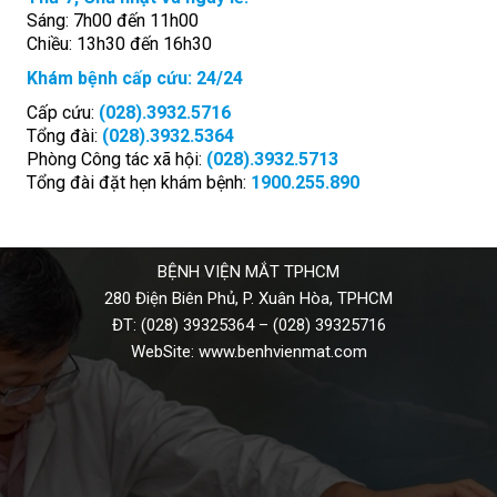
Sáng: 7h00 đến 11h00
Chiều: 13h30 đến 16h30
Khám bệnh cấp cứu: 24/24
Cấp cứu:
(028).3932.5716
Tổng đài:
(028).3932.5364
Phòng Công tác xã hội:
(028).3932.5713
Tổng đài đặt hẹn khám bệnh:
1900.255.890
BỆNH VIỆN MẮT TPHCM
280 Điện Biên Phủ, P. Xuân Hòa, TPHCM
ĐT:
(028) 39325364
–
(028) 39325716
WebSite:
www.benhvienmat.com