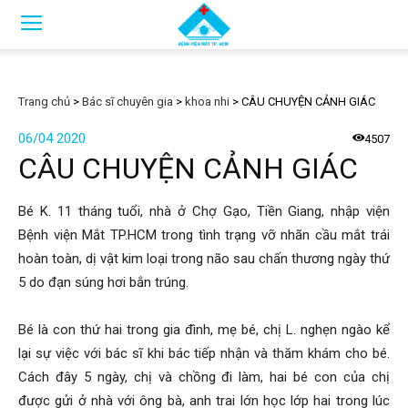
Trang chủ
>
Bác sĩ chuyên gia
>
khoa nhi
>
CÂU CHUYỆN CẢNH GIÁC
06/04 2020
4507
CÂU CHUYỆN CẢNH GIÁC
Bé K. 11 tháng tuổi, nhà ở Chợ Gạo, Tiền Giang, nhập viện
Bệnh viện Mắt TP.HCM trong tình trạng vỡ nhãn cầu mắt trái
hoàn toàn, dị vật kim loại trong não sau chấn thương ngày thứ
5 do đạn súng hơi bắn trúng.
Bé là con thứ hai trong gia đình, mẹ bé, chị L. nghẹn ngào kể
lại sự việc với bác sĩ khi bác tiếp nhận và thăm khám cho bé.
Cách đây 5 ngày, chị và chồng đi làm, hai bé con của chị
được gửi ở nhà với ông bà, anh trai lớn học lớp hai trong lúc