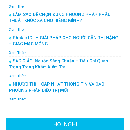
Xem Thêm
LÀM SAO ĐỂ CHỌN ĐÚNG PHƯƠNG PHÁP PHẪU
THUẬT KHÚC XẠ CHO RIÊNG MÌNH?
Xem Thêm
Phakic IOL – GIẢI PHÁP CHO NGƯỜI CẬN THỊ NẶNG
– GIÁC MẠC MỎNG
Xem Thêm
SẮC GIÁC: Nguồn Sáng Chuẩn – Tiêu Chí Quan
Trọng Trong Khám Kiểm Tra...
Xem Thêm
NHƯỢC THỊ – CẬP NHẬT THÔNG TIN VÀ CÁC
PHƯƠNG PHÁP ĐIỀU TRỊ MỚI
Xem Thêm
HỘI NGHỊ