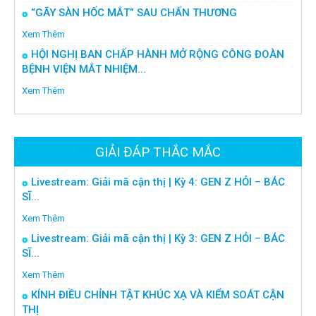
“GÃY SÀN HỐC MẮT” SAU CHẤN THƯƠNG
Xem Thêm
HỘI NGHỊ BAN CHẤP HÀNH MỞ RỘNG CÔNG ĐOÀN
BỆNH VIỆN MẮT NHIỆM...
Xem Thêm
GIẢI ĐÁP THẮC MẮC
Livestream: Giải mã cận thị | Kỳ 4: GEN Z HỎI – BÁC
SĨ...
Xem Thêm
Livestream: Giải mã cận thị | Kỳ 3: GEN Z HỎI – BÁC
SĨ...
Xem Thêm
KÍNH ĐIỀU CHỈNH TẬT KHÚC XẠ VÀ KIỂM SOÁT CẬN
THỊ