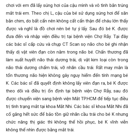
chơi với em đã lấy súng hơi của cậu mình và vô tình bắn trúng
mắt trái em. Theo chị L, cậu của bé sử dụng súng hơi để săn
bắn chim, do bất cẩn nên không cất cẩn thận để cháu lớn thấy
được và nghĩ là đồ chơi nên bé tự ý lấy. Sau đó bé K. được
đưa đến và nhập viện điều trị tại bệnh viện Chợ Rẫy. Tại đây
các bác sĩ cấp cứu và chụp CT Scan sọ não cho bé ghi nhận
thấy dị vật viên đạn còn nằm trong não bé. Chấn thương đã
làm xuất huyết não thái dương trái, dị vật kim loại còn trong
não thái dương chẩm trái, vỡ nhãn cầu trái. Rất may mắn là
tổn thương não hiện không gây nguy hiểm đến tính mạng bé
K. Các bác sĩ đã quyết định không lấy viên đạn ra, bé K được
theo dõi và điều trị ổn định tại bệnh viện Chợ Rẫy, sau đó
được chuyển viện sang bệnh viện Mắt TP.HCM để tiếp tục điều
trị tình trạng mắt tại khoa Mắt Nhi. Các bác sĩ khoa Mắt Nhi đã
cố gắng hết sức để bảo tồn giữ nhãn cầu trái cho bé K nhưng
chức năng thị giác thì không thể hồi phục, bé K vĩnh viễn
không thể nhìn được bằng mắt trái.