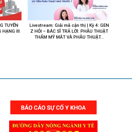
G TUYỂN
Livestream: Giải mã cận thị | Kỳ 4: GEN
 HẠNG III
Z HỎI – BÁC SĨ TRẢ LỜI: PHẪU THUẬT
THẨM MỸ MẮT VÀ PHẪU THUẬT...
THƯ VIỆN VIDEO HÌNH ẢNH