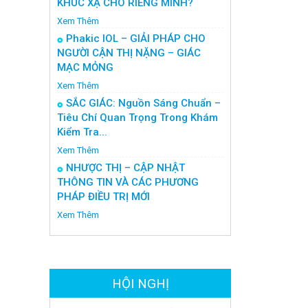
KHÚC XẠ CHO RIÊNG MÌNH?
Xem Thêm
Phakic IOL – GIẢI PHÁP CHO
NGƯỜI CẬN THỊ NẶNG – GIÁC
MẠC MỎNG
Xem Thêm
SẮC GIÁC: Nguồn Sáng Chuẩn –
Tiêu Chí Quan Trọng Trong Khám
Kiểm Tra...
Xem Thêm
NHƯỢC THỊ – CẬP NHẬT
THÔNG TIN VÀ CÁC PHƯƠNG
PHÁP ĐIỀU TRỊ MỚI
Xem Thêm
HỘI NGHỊ