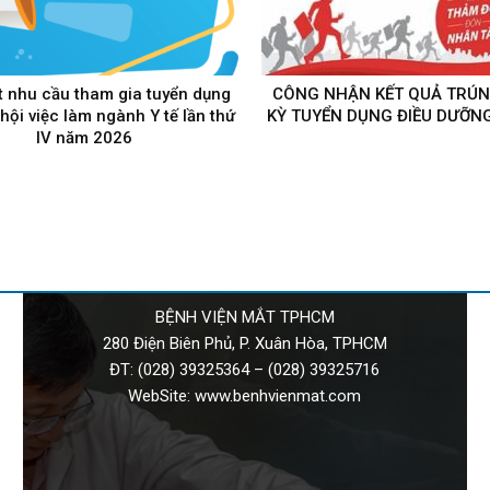
t nhu cầu tham gia tuyển dụng
CÔNG NHẬN KẾT QUẢ TRÚN
 hội việc làm ngành Y tế lần thứ
KỲ TUYỂN DỤNG ĐIỀU DƯỠNG
IV năm 2026
BỆNH VIỆN MẮT TPHCM
280 Điện Biên Phủ, P. Xuân Hòa, TPHCM
ĐT:
(028) 39325364
–
(028) 39325716
WebSite:
www.benhvienmat.com