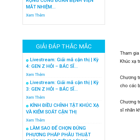
RỘNG CÔNG ĐOÀN BỆNH VIỆN
MẮT NHIỆM...
Xem Thêm
GIẢI ĐÁP THẮC MẮC
Tham gia 
Livestream: Giải mã cận thị | Kỳ
Khúc xạ 
4: GEN Z HỎI – BÁC SĨ...
Xem Thêm
Chương tr
Livestream: Giải mã cận thị | Kỳ
cho các b
3: GEN Z HỎI – BÁC SĨ...
Xem Thêm
Chương tr
KÍNH ĐIỀU CHỈNH TẬT KHÚC XẠ
sĩ nhãn k
VÀ KIỂM SOÁT CẬN THỊ
Xem Thêm
LÀM SAO ĐỂ CHỌN ĐÚNG
PHƯƠNG PHÁP PHẪU THUẬT