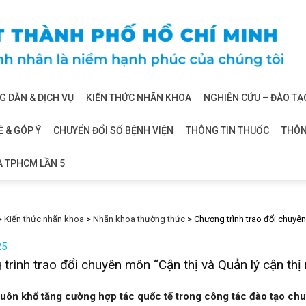
 DẪN & DỊCH VỤ
KIẾN THỨC NHÃN KHOA
NGHIÊN CỨU – ĐÀO TẠ
Ệ & GÓP Ý
CHUYỂN ĐỔI SỐ BỆNH VIỆN
THÔNG TIN THUỐC
THÔN
A TPHCM LẦN 5
>
Kiến thức nhãn khoa
>
Nhãn khoa thường thức
>
Chương trình trao đổi chuyên 
25
trình trao đổi chuyên môn “Cận thị và Quản lý cận thị 
uôn khổ tăng cường hợp tác quốc tế trong công tác đào tạo ch