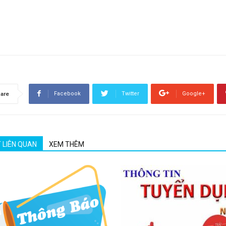
Facebook
Twitter
Google+
are
T LIÊN QUAN
XEM THÊM