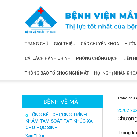
Bệnh
viện
mắt
TRANG CHỦ
GIỚI THIỆU
CÁC CHUYÊN KHOA
HƯỚNG
CẢI CÁCH HÀNH CHÍNH
PHÒNG CHỐNG DỊCH
LIÊN H
THÔNG BÁO TỔ CHỨC NGHỈ MÁT
HỘI NGHỊ NHÃN KHO
Trang chủ
BỆNH VỀ MẮT
25/02 20
TỔNG KẾT CHƯƠNG TRÌNH
Chương 
KHÁM TẦM SOÁT TẬT KHÚC XẠ
CHO HỌC SINH
Trong kh
Xem Thêm