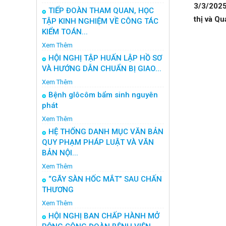
3/3/2025 
TIẾP ĐOÀN THAM QUAN, HỌC
thị và Qu
TẬP KINH NGHIỆM VỀ CÔNG TÁC
KIỂM TOÁN...
Xem Thêm
HỘI NGHỊ TẬP HUẤN LẬP HỒ SƠ
VÀ HƯỚNG DẪN CHUẨN BỊ GIAO...
Xem Thêm
Bệnh glôcôm bẩm sinh nguyên
phát
Xem Thêm
HỆ THỐNG DANH MỤC VĂN BẢN
QUY PHẠM PHÁP LUẬT VÀ VĂN
BẢN NỘI...
Xem Thêm
“GÃY SÀN HỐC MẮT” SAU CHẤN
THƯƠNG
Xem Thêm
HỘI NGHỊ BAN CHẤP HÀNH MỞ