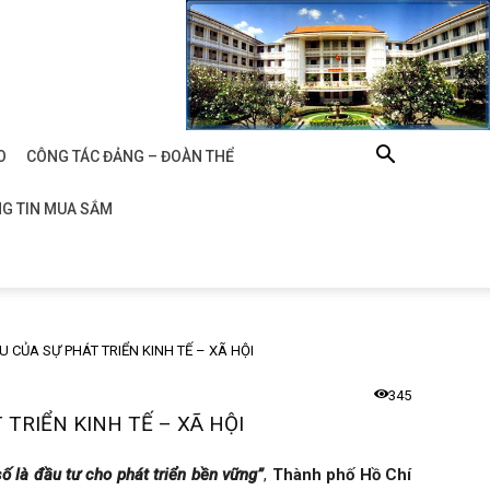
O
CÔNG TÁC ĐẢNG – ĐOÀN THỂ
G TIN MUA SẮM
CỦA SỰ PHÁT TRIỂN KINH TẾ – XÃ HỘI
345
TRIỂN KINH TẾ – XÃ HỘI
ố là đầu tư cho phát triển bền vững”
,
Thành phố Hồ Chí