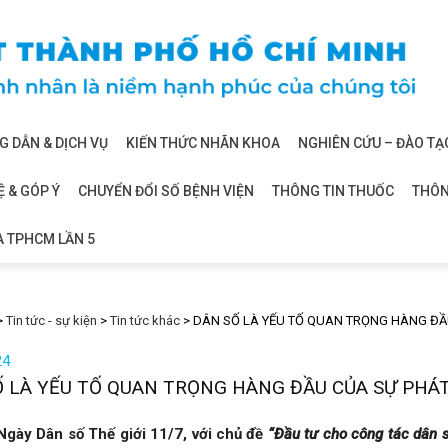
 DẪN & DỊCH VỤ
KIẾN THỨC NHÃN KHOA
NGHIÊN CỨU – ĐÀO TẠ
Ệ & GÓP Ý
CHUYỂN ĐỔI SỐ BỆNH VIỆN
THÔNG TIN THUỐC
THÔN
A TPHCM LẦN 5
>
Tin tức - sự kiện
>
Tin tức khác
>
DÂN SỐ LÀ YẾU TỐ QUAN TRỌNG HÀNG ĐẦU 
24
 LÀ YẾU TỐ QUAN TRỌNG HÀNG ĐẦU CỦA SỰ PHÁT 
Ngày Dân số Thế giới 11/7, với chủ đề
“Đầu tư cho công tác dân s