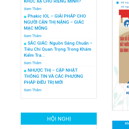
KHÚC XẠ CHO RIÊNG MÌNH?
Xem Thêm
Phakic IOL – GIẢI PHÁP CHO
NGƯỜI CẬN THỊ NẶNG – GIÁC
MẠC MỎNG
Xem Thêm
SẮC GIÁC: Nguồn Sáng Chuẩn –
Tiêu Chí Quan Trọng Trong Khám
Kiểm Tra...
Xem Thêm
NHƯỢC THỊ – CẬP NHẬT
THÔNG TIN VÀ CÁC PHƯƠNG
PHÁP ĐIỀU TRỊ MỚI
Xem Thêm
HỘI NGHỊ