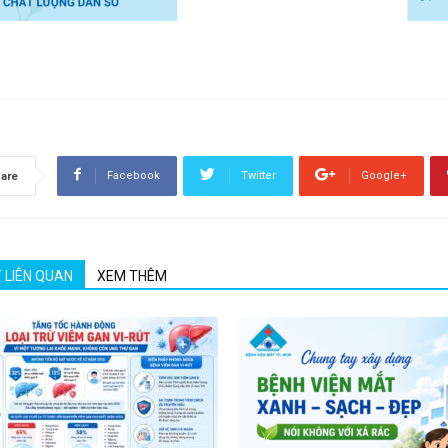
Facebook
Twitter
Google+
are
T LIÊN QUAN
XEM THÊM