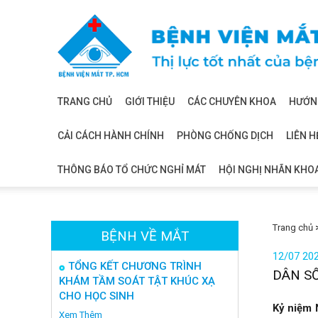
Bệnh
viện
mắt
TRANG CHỦ
GIỚI THIỆU
CÁC CHUYÊN KHOA
HƯỚNG
CẢI CÁCH HÀNH CHÍNH
PHÒNG CHỐNG DỊCH
LIÊN H
THÔNG BÁO TỔ CHỨC NGHỈ MÁT
HỘI NGHỊ NHÃN KHO
Trang chủ
BỆNH VỀ MẮT
12/07 20
TỔNG KẾT CHƯƠNG TRÌNH
DÂN SỐ
KHÁM TẦM SOÁT TẬT KHÚC XẠ
CHO HỌC SINH
Kỷ niệm 
Xem Thêm