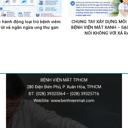
c hành động loại trừ bệnh viêm
CHUNG TAY XÂY DỰNG MÔI
-rút và ngăn ngừa ung thư gan
BỆNH VIỆN MẮT XANH – SẠC
NÓI KHÔNG VỚI XẢ R
BỆNH VIỆN MẮT TPHCM
280 Điện Biên Phủ, P. Xuân Hòa, TPHCM
ĐT:
(028) 39325364
–
(028) 39325716
WebSite:
www.benhvienmat.com