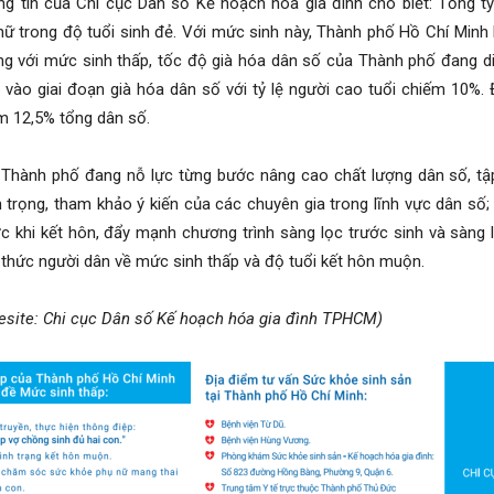
g tin của Chi cục Dân số Kế hoạch hóa gia đình cho biết: Tổng t
ữ trong độ tuổi sinh đẻ. Với mức sinh này, Thành phố Hồ Chí Minh 
g với mức sinh thấp, tốc độ già hóa dân số của Thành phố đang di
vào giai đoạn già hóa dân số với tỷ lệ người cao tuổi chiếm 10%.
ếm 12,5% tổng dân số.
Thành phố đang nỗ lực từng bước nâng cao chất lượng dân số, tập 
 trọng, tham khảo ý kiến của các chuyên gia trong lĩnh vực dân số
c khi kết hôn, đẩy mạnh chương trình sàng lọc trước sinh và sàng lọc
thức người dân về mức sinh thấp và độ tuổi kết hôn muộn.
site: Chi cục Dân số Kế hoạch hóa gia đình TPHCM)