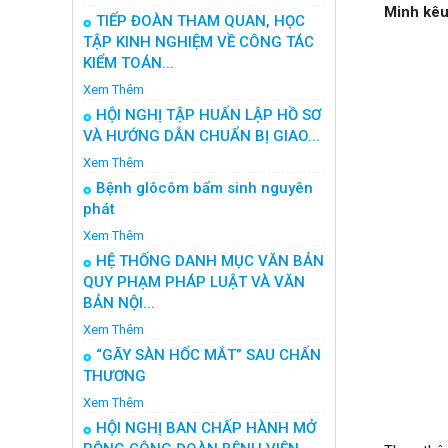
Minh kêu 
TIẾP ĐOÀN THAM QUAN, HỌC
TẬP KINH NGHIỆM VỀ CÔNG TÁC
KIỂM TOÁN...
Xem Thêm
HỘI NGHỊ TẬP HUẤN LẬP HỒ SƠ
VÀ HƯỚNG DẪN CHUẨN BỊ GIAO...
Xem Thêm
Bệnh glôcôm bẩm sinh nguyên
phát
Xem Thêm
HỆ THỐNG DANH MỤC VĂN BẢN
QUY PHẠM PHÁP LUẬT VÀ VĂN
BẢN NỘI...
Xem Thêm
“GÃY SÀN HỐC MẮT” SAU CHẤN
THƯƠNG
Xem Thêm
HỘI NGHỊ BAN CHẤP HÀNH MỞ