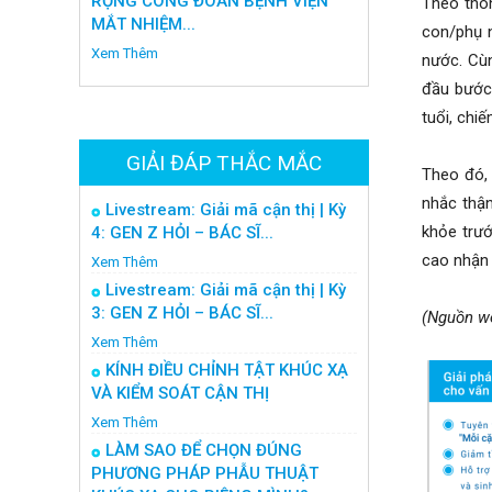
RỘNG CÔNG ĐOÀN BỆNH VIỆN
Theo thôn
MẮT NHIỆM...
con/phụ n
Xem Thêm
nước. Cùn
đầu bước 
tuổi, chi
GIẢI ĐÁP THẮC MẮC
Theo đó, 
nhắc thận
Livestream: Giải mã cận thị | Kỳ
khỏe trướ
4: GEN Z HỎI – BÁC SĨ...
cao nhận 
Xem Thêm
Livestream: Giải mã cận thị | Kỳ
3: GEN Z HỎI – BÁC SĨ...
(Nguồn we
Xem Thêm
KÍNH ĐIỀU CHỈNH TẬT KHÚC XẠ
VÀ KIỂM SOÁT CẬN THỊ
Xem Thêm
LÀM SAO ĐỂ CHỌN ĐÚNG
PHƯƠNG PHÁP PHẪU THUẬT