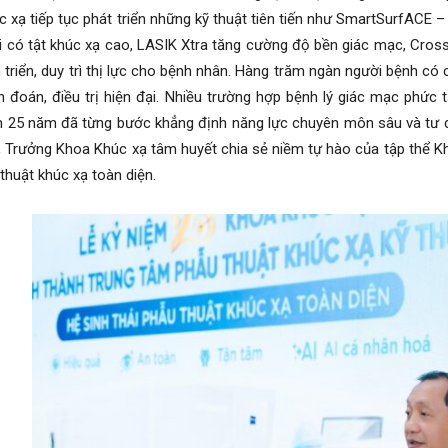
 xạ tiếp tục phát triển những kỹ thuật tiên tiến như SmartSurfACE 
 có tật khúc xạ cao, LASIK Xtra tăng cường độ bền giác mạc, Cross
 triển, duy trì thị lực cho bệnh nhân. Hàng trăm ngàn người bệnh có 
 đoán, điều trị hiện đại. Nhiều trường hợp bệnh lý giác mạc phức t
h 25 năm đã từng bước khẳng định năng lực chuyên môn sâu và tư d
 Trưởng Khoa Khúc xạ tâm huyết chia sẻ niềm tự hào của tập thể Kh
 thuật khúc xạ toàn diện.