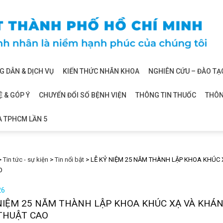
 DẪN & DỊCH VỤ
KIẾN THỨC NHÃN KHOA
NGHIÊN CỨU – ĐÀO TẠ
Ệ & GÓP Ý
CHUYỂN ĐỔI SỐ BỆNH VIỆN
THÔNG TIN THUỐC
THÔN
A TPHCM LẦN 5
>
Tin tức - sự kiện
>
Tin nổi bật
>
LỄ KỶ NIỆM 25 NĂM THÀNH LẬP KHOA KHÚC
O
26
 NIỆM 25 NĂM THÀNH LẬP KHOA KHÚC XẠ VÀ KH
 THUẬT CAO