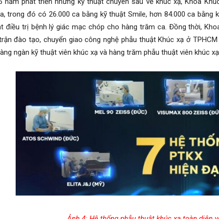
ăm phát triển những kỹ thuật chuyên sâu về khúc xạ, Khoa Khúc 
a, trong đó có 26.000 ca bằng kỹ thuật Smile, hơn 84.000 ca bằng 
t điều trị bệnh lý giác mạc chóp cho hàng trăm ca. Đồng thời, Kho
trận đào tạo, chuyển giao công nghệ phẫu thuật Khúc xạ ở TPHCM 
àng ngàn kỹ thuật viên khúc xạ và hàng trăm phẫu thuật viên khúc xạ
Ảnh 4: Hệ thống phẫu thuật khúc xạ toàn diện v