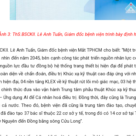
Ảnh 3: ThS.BSCKII. Lê Anh Tuấn, Giám đốc bệnh viện trình bày định hư
II. Lê Anh Tuấn, Giám đốc bệnh viện Mắt TPHCM cho biết: “Một tr
 nhìn đến năm 2045, bên cạnh công tác phát triển nguồn nhân lực c
 nguồn lực đầu tư đồng bộ hệ thống trang thiết bị hiện đại để phát t
 toàn diện về chẩn đoán, điều trị Khúc xạ kỹ thuật cao đáp ứng với n
 hiện đại, 04 nền tảng KLEX về kỹ thuật rút lõi mô giác mạc, 03 hệ t
 chính thức đưa vào vận hành Trung tâm phẫu thuật Khúc xạ kỹ th
– Ứng dụng AI để Cá nhân hoá điều trị. Đồng thời, đây cũng là Tru
 cả nước. Theo đó, bệnh viện đã cũng là trung tâm đào tạo, chuyể
 đã đào tạo 37 bác sĩ thuộc 22 cơ sở y tế, trong đó có 14 cơ sở tại
ây Nguyên đến Đồng bằng sông Cửu Long”.