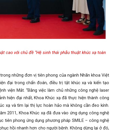
ật cao với chủ đề “Hệ sinh thái phẫu thuật khúc xạ toàn
 trong những đơn vị tiên phong của ngành Nhãn khoa Việt
n đại trong chẩn đoán, điều trị tật khúc xạ và kiến tạo
ệnh viện Mắt. “Bằng việc làm chủ những công nghệ laser
 ảnh hiện đại nhất, Khoa Khúc xạ đã thực hiện thành công
úc xạ và tìm lại thị lực hoàn hảo mà không cần đeo kính.
 năm 2011, Khoa Khúc xạ đã đưa vào ứng dụng công nghệ
tục tiên phong ứng dụng phương pháp SMILE – công nghệ
và phục hồi nhanh hơn cho người bệnh. Không dừng lại ở đó,