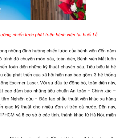
ớng, chiến lược phát triển bệnh viện tại buổi Lễ
ong những định hướng chiến lược của bệnh viện đến năm
ó trình độ chuyên môn sâu, toàn diện, Bệnh viện Mắt luôn
riển toàn diện những kỹ thuật chuyên sâu. Tiêu biểu là hệ
hu cầu phát triển của xã hội hiện nay bao gồm: 3 hệ thống
hống Excimer Laser. Với sự đầu tư đồng bộ, toàn diện này,
uật cao đảm bảo những tiêu chuẩn An toàn – Chính xác –
ng tâm Nghiên cứu – Đào tạo phẫu thuật viên khúc xạ hàng
n giao kỹ thuật cho nhiều đơn vị trên cả nước. Đến nay,
 TP.HCM và 8 cơ sở ở các tỉnh, thành khác từ Hà Nội, miền