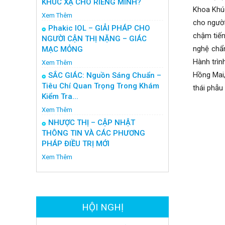
KHÚC XẠ CHO RIÊNG MÌNH?
Khoa Khúc
Xem Thêm
cho người
Phakic IOL – GIẢI PHÁP CHO
chậm tiến
NGƯỜI CẬN THỊ NẶNG – GIÁC
nghệ chẩn
MẠC MỎNG
Hành trìn
Xem Thêm
Hồng Mai,
SẮC GIÁC: Nguồn Sáng Chuẩn –
Tiêu Chí Quan Trọng Trong Khám
thái phẫu
Kiểm Tra...
Xem Thêm
NHƯỢC THỊ – CẬP NHẬT
THÔNG TIN VÀ CÁC PHƯƠNG
PHÁP ĐIỀU TRỊ MỚI
Xem Thêm
HỘI NGHỊ