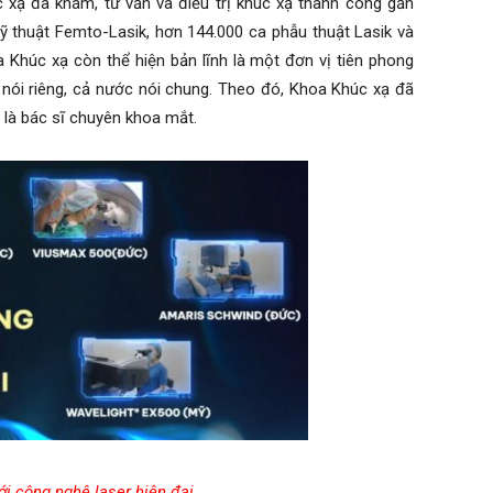
xạ đã khám, tư vấn và điều trị khúc xạ thành công gần
kỹ thuật Femto-Lasik, hơn 144.000 ca phẫu thuật Lasik và
a Khúc xạ còn thể hiện bản lĩnh là một đơn vị tiên phong
nói riêng, cả nước nói chung. Theo đó, Khoa Khúc xạ đã
 là bác sĩ chuyên khoa mắt.
ới công nghệ laser hiện đại