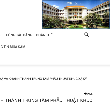
O
CÔNG TÁC ĐẢNG – ĐOÀN THỂ
G TIN MUA SẮM
 XẠ VÀ KHÁNH THÀNH TRUNG TÂM PHẪU THUẬT KHÚC XẠ KỸ
264
ÁNH THÀNH TRUNG TÂM PHẪU THUẬT KHÚC