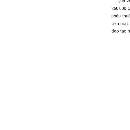
Qua 25 n
260.000 c
phẫu thuậ
trên mặt 
đào tạo h