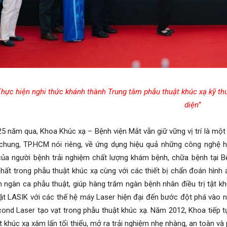
Thực hiện nghi thức khánh thành Trung tâm phẫu thuật khúc xạ kỹ thu
diện”
năm qua, Khoa Khúc xạ – Bệnh viện Mắt vẫn giữ vững vị trí là một
hung, TP.HCM nói riêng, về ứng dụng hiệu quả những công nghệ hiệ
của người bệnh trải nghiệm chất lượng khám bệnh, chữa bệnh tại B
 nhất trong phẫu thuật khúc xạ cùng với các thiết bị chẩn đoán hình
 ngàn ca phẫu thuật, giúp hàng trăm ngàn bệnh nhân điều trị tật kh
ật LASIK với các thế hệ máy Laser hiện đại đến bước đột phá vào
nd Laser tạo vạt trong phẫu thuật khúc xạ. Năm 2012, Khoa tiếp 
tật khúc xạ xâm lấn tối thiểu, mở ra trải nghiệm nhẹ nhàng, an toàn 