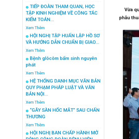
TIẾP ĐOÀN THAM QUAN, HỌC
Vừa qua 
TẬP KINH NGHIỆM VỀ CÔNG TÁC
phẫu thuậ
KIỂM TOÁN...
Xem Thêm
HỘI NGHỊ TẬP HUẤN LẬP HỒ SƠ
VÀ HƯỚNG DẪN CHUẨN BỊ GIAO...
Xem Thêm
Bệnh glôcôm bẩm sinh nguyên
phát
Xem Thêm
HỆ THỐNG DANH MỤC VĂN BẢN
QUY PHẠM PHÁP LUẬT VÀ VĂN
BẢN NỘI...
Xem Thêm
“GÃY SÀN HỐC MẮT” SAU CHẤN
THƯƠNG
Xem Thêm
HỘI NGHỊ BAN CHẤP HÀNH MỞ