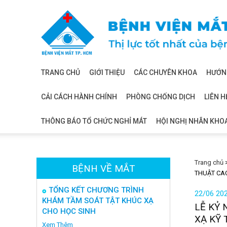
Bệnh
viện
mắt
TRANG CHỦ
GIỚI THIỆU
CÁC CHUYÊN KHOA
HƯỚNG
CẢI CÁCH HÀNH CHÍNH
PHÒNG CHỐNG DỊCH
LIÊN H
THÔNG BÁO TỔ CHỨC NGHỈ MÁT
HỘI NGHỊ NHÃN KHO
Trang chủ
BỆNH VỀ MẮT
THUẬT CA
TỔNG KẾT CHƯƠNG TRÌNH
22/06 20
KHÁM TẦM SOÁT TẬT KHÚC XẠ
LỄ KỶ
CHO HỌC SINH
XẠ KỸ
Xem Thêm