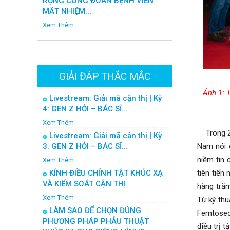
RỘNG CÔNG ĐOÀN BỆNH VIỆN
MẮT NHIỆM...
Xem Thêm
GIẢI ĐÁP THẮC MẮC
Ảnh 1: 
Livestream: Giải mã cận thị | Kỳ
4: GEN Z HỎI – BÁC SĨ...
Xem Thêm
Trong 25 
Livestream: Giải mã cận thị | Kỳ
3: GEN Z HỎI – BÁC SĨ...
Nam nói c
niềm tin 
Xem Thêm
KÍNH ĐIỀU CHỈNH TẬT KHÚC XẠ
tiên tiến
VÀ KIỂM SOÁT CẬN THỊ
hàng trăm
Xem Thêm
Từ kỹ thu
LÀM SAO ĐỂ CHỌN ĐÚNG
Femtoseco
PHƯƠNG PHÁP PHẪU THUẬT
điều trị 