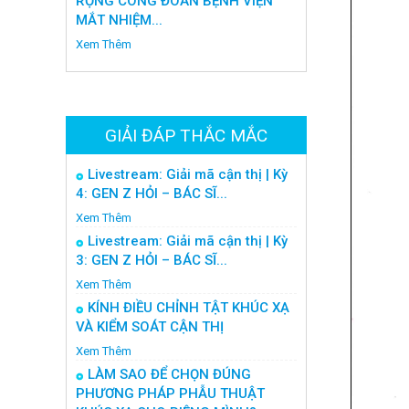
RỘNG CÔNG ĐOÀN BỆNH VIỆN
MẮT NHIỆM...
Xem Thêm
GIẢI ĐÁP THẮC MẮC
Livestream: Giải mã cận thị | Kỳ
4: GEN Z HỎI – BÁC SĨ...
Xem Thêm
Livestream: Giải mã cận thị | Kỳ
3: GEN Z HỎI – BÁC SĨ...
Xem Thêm
KÍNH ĐIỀU CHỈNH TẬT KHÚC XẠ
VÀ KIỂM SOÁT CẬN THỊ
Xem Thêm
LÀM SAO ĐỂ CHỌN ĐÚNG
PHƯƠNG PHÁP PHẪU THUẬT