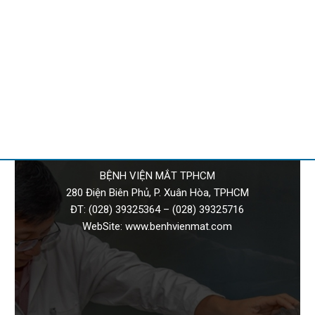
BỆNH VIỆN MẮT TPHCM
280 Điện Biên Phủ, P. Xuân Hòa, TPHCM
ĐT:
(028) 39325364
–
(028) 39325716
WebSite:
www.benhvienmat.com