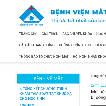
Bệnh
viện
mắt
TRANG CHỦ
GIỚI THIỆU
CÁC CHUYÊN KHOA
HƯỚNG
CẢI CÁCH HÀNH CHÍNH
PHÒNG CHỐNG DỊCH
LIÊN H
THÔNG BÁO TỔ CHỨC NGHỈ MÁT
HỘI NGHỊ NHÃN KHO
Trang chủ
BỆNH VỀ MẮT
28/11 20
TỔNG KẾT CHƯƠNG TRÌNH
Mời báo
KHÁM TẦM SOÁT TẬT KHÚC XẠ
bị công
CHO HỌC SINH
Xem Thêm