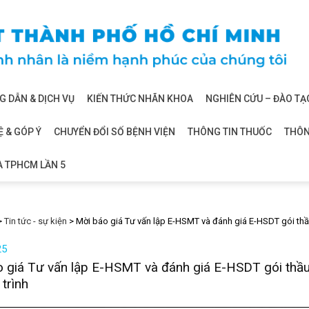
 DẪN & DỊCH VỤ
KIẾN THỨC NHÃN KHOA
NGHIÊN CỨU – ĐÀO TẠ
Ệ & GÓP Ý
CHUYỂN ĐỔI SỐ BỆNH VIỆN
THÔNG TIN THUỐC
THÔN
A TPHCM LẦN 5
>
Tin tức - sự kiện
>
Mời báo giá Tư vấn lập E-HSMT và đánh giá E-HSDT gói thầu
25
 giá Tư vấn lập E-HSMT và đánh giá E-HSDT gói thầu 
 trình