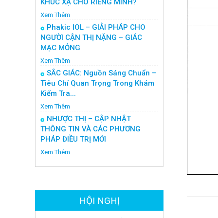
KHÚC XẠ CHO RIÊNG MÌNH?
Xem Thêm
Phakic IOL – GIẢI PHÁP CHO
NGƯỜI CẬN THỊ NẶNG – GIÁC
MẠC MỎNG
Xem Thêm
SẮC GIÁC: Nguồn Sáng Chuẩn –
Tiêu Chí Quan Trọng Trong Khám
Kiểm Tra...
Xem Thêm
NHƯỢC THỊ – CẬP NHẬT
THÔNG TIN VÀ CÁC PHƯƠNG
PHÁP ĐIỀU TRỊ MỚI
Xem Thêm
HỘI NGHỊ