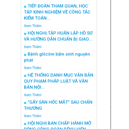
TIẾP ĐOÀN THAM QUAN, HỌC
TẬP KINH NGHIỆM VỀ CÔNG TÁC
KIỂM TOÁN...
Xem Thêm
HỘI NGHỊ TẬP HUẤN LẬP HỒ SƠ
VÀ HƯỚNG DẪN CHUẨN BỊ GIAO...
Xem Thêm
Bệnh glôcôm bẩm sinh nguyên
phát
Xem Thêm
HỆ THỐNG DANH MỤC VĂN BẢN
QUY PHẠM PHÁP LUẬT VÀ VĂN
BẢN NỘI...
Xem Thêm
“GÃY SÀN HỐC MẮT” SAU CHẤN
THƯƠNG
Xem Thêm
HỘI NGHỊ BAN CHẤP HÀNH MỞ