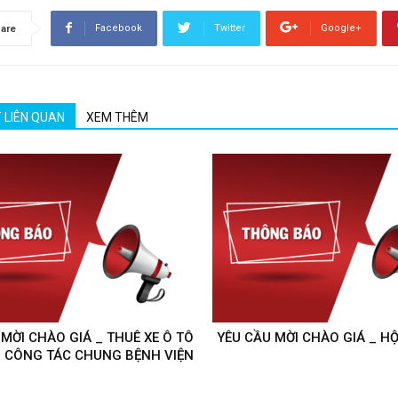
Facebook
Twitter
Google+
are
T LIÊN QUAN
XEM THÊM
 MỜI CHÀO GIÁ _ THUÊ XE Ô TÔ
YÊU CẦU MỜI CHÀO GIÁ _ H
 CÔNG TÁC CHUNG BỆNH VIỆN