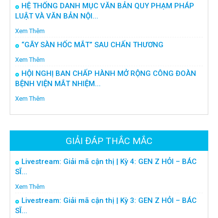
HỆ THỐNG DANH MỤC VĂN BẢN QUY PHẠM PHÁP
LUẬT VÀ VĂN BẢN NỘI...
Xem Thêm
“GÃY SÀN HỐC MẮT” SAU CHẤN THƯƠNG
Xem Thêm
HỘI NGHỊ BAN CHẤP HÀNH MỞ RỘNG CÔNG ĐOÀN
BỆNH VIỆN MẮT NHIỆM...
Xem Thêm
GIẢI ĐÁP THẮC MẮC
Livestream: Giải mã cận thị | Kỳ 4: GEN Z HỎI – BÁC
SĨ...
Xem Thêm
Livestream: Giải mã cận thị | Kỳ 3: GEN Z HỎI – BÁC
SĨ...