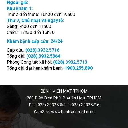
Ngoài giờ:
Khu khám 1:
Thứ 2 đến thứ 6: 16h30 đến 19h00
Thứ 7, Chủ nhật và ngày lễ:
Sáng: 7h00 đến 11h00
Chiều: 13h30 đến 16h30
Khám bệnh cấp cứu: 24/24
Cấp cứu:
(028).3932.5716
Tổng đài:
(028).3932.5364
Phòng Công tác xã hội:
(028).3932.5713
Tổng đài đặt hẹn khám bệnh:
1900.255.890
BỆNH VIỆN MẮT TPHCM
280 Điện Biên Phủ, P. Xuân Hòa, TPHCM
ĐT:
(028) 39325364
–
(028) 39325716
WebSite:
www.benhvienmat.com