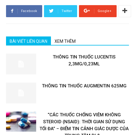
Facebook
Twitter
Google+
BÀI VIẾT LIÊN QUAN
XEM THÊM
THÔNG TIN THUỐC LUCENTIS
2,3MG/0,23ML
THÔNG TIN THUỐC AUGMENTIN 625MG
“CÁC THUỐC CHỐNG VIÊM KHÔNG
STEROID (NSAID): THỜI GIAN SỬ DỤNG
TỐI ĐA” – ĐIỂM TIN CẢNH GIÁC DƯỢC CỦA