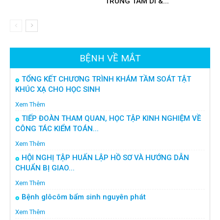
TRUNG TÂM DI &...
BỆNH VỀ MẮT
TỔNG KẾT CHƯƠNG TRÌNH KHÁM TẦM SOÁT TẬT
KHÚC XẠ CHO HỌC SINH
Xem Thêm
TIẾP ĐOÀN THAM QUAN, HỌC TẬP KINH NGHIỆM VỀ
CÔNG TÁC KIỂM TOÁN...
Xem Thêm
HỘI NGHỊ TẬP HUẤN LẬP HỒ SƠ VÀ HƯỚNG DẪN
CHUẨN BỊ GIAO...
Xem Thêm
Bệnh glôcôm bẩm sinh nguyên phát
Xem Thêm