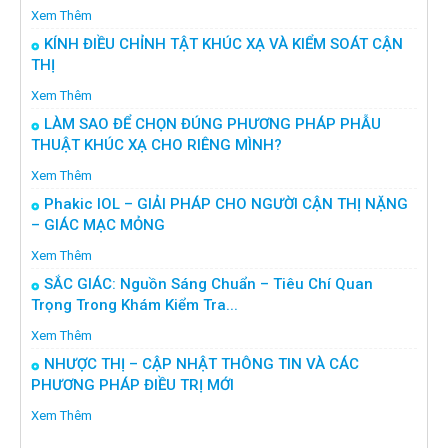
Xem Thêm
KÍNH ĐIỀU CHỈNH TẬT KHÚC XẠ VÀ KIỂM SOÁT CẬN
THỊ
Xem Thêm
LÀM SAO ĐỂ CHỌN ĐÚNG PHƯƠNG PHÁP PHẪU
THUẬT KHÚC XẠ CHO RIÊNG MÌNH?
Xem Thêm
Phakic IOL – GIẢI PHÁP CHO NGƯỜI CẬN THỊ NẶNG
– GIÁC MẠC MỎNG
Xem Thêm
SẮC GIÁC: Nguồn Sáng Chuẩn – Tiêu Chí Quan
Trọng Trong Khám Kiểm Tra...
Xem Thêm
NHƯỢC THỊ – CẬP NHẬT THÔNG TIN VÀ CÁC
PHƯƠNG PHÁP ĐIỀU TRỊ MỚI
Xem Thêm