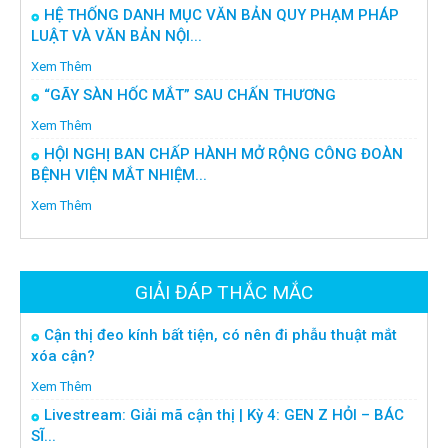
HỆ THỐNG DANH MỤC VĂN BẢN QUY PHẠM PHÁP
LUẬT VÀ VĂN BẢN NỘI...
Xem Thêm
“GÃY SÀN HỐC MẮT” SAU CHẤN THƯƠNG
Xem Thêm
HỘI NGHỊ BAN CHẤP HÀNH MỞ RỘNG CÔNG ĐOÀN
BỆNH VIỆN MẮT NHIỆM...
Xem Thêm
GIẢI ĐÁP THẮC MẮC
Cận thị đeo kính bất tiện, có nên đi phẫu thuật mắt
xóa cận?
Xem Thêm
Livestream: Giải mã cận thị | Kỳ 4: GEN Z HỎI – BÁC
SĨ...