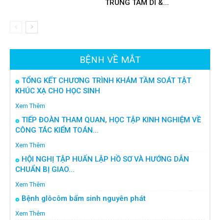
TRUNG TÂM DI &...
BỆNH VỀ MẮT
TỔNG KẾT CHƯƠNG TRÌNH KHÁM TẦM SOÁT TẬT
KHÚC XẠ CHO HỌC SINH
Xem Thêm
TIẾP ĐOÀN THAM QUAN, HỌC TẬP KINH NGHIỆM VỀ
CÔNG TÁC KIỂM TOÁN...
Xem Thêm
HỘI NGHỊ TẬP HUẤN LẬP HỒ SƠ VÀ HƯỚNG DẪN
CHUẨN BỊ GIAO...
Xem Thêm
Bệnh glôcôm bẩm sinh nguyên phát
Xem Thêm