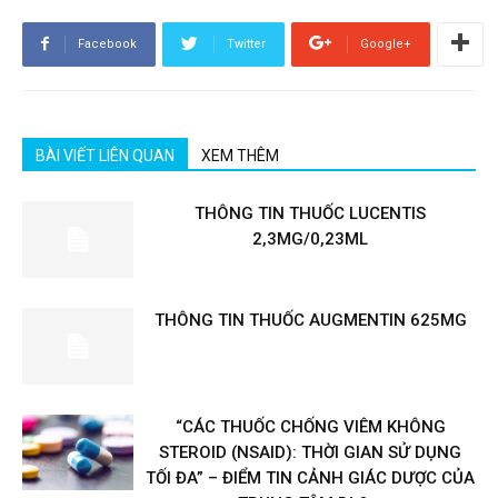
Facebook
Twitter
Google+
BÀI VIẾT LIÊN QUAN
XEM THÊM
THÔNG TIN THUỐC LUCENTIS
2,3MG/0,23ML
THÔNG TIN THUỐC AUGMENTIN 625MG
“CÁC THUỐC CHỐNG VIÊM KHÔNG
STEROID (NSAID): THỜI GIAN SỬ DỤNG
TỐI ĐA” – ĐIỂM TIN CẢNH GIÁC DƯỢC CỦA