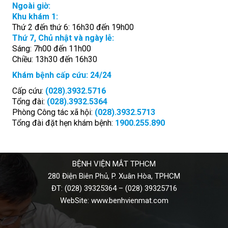
Ngoài giờ:
Khu khám 1:
Thứ 2 đến thứ 6: 16h30 đến 19h00
Thứ 7, Chủ nhật và ngày lễ:
Sáng: 7h00 đến 11h00
Chiều: 13h30 đến 16h30
Khám bệnh cấp cứu: 24/24
Cấp cứu:
(028).3932.5716
Tổng đài:
(028).3932.5364
Phòng Công tác xã hội:
(028).3932.5713
Tổng đài đặt hẹn khám bệnh:
1900.255.890
BỆNH VIỆN MẮT TPHCM
280 Điện Biên Phủ, P. Xuân Hòa, TPHCM
ĐT:
(028) 39325364
–
(028) 39325716
WebSite:
www.benhvienmat.com