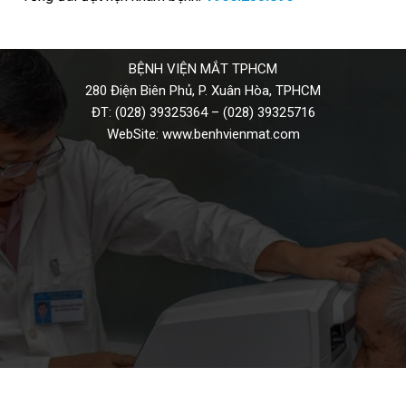
BỆNH VIỆN MẮT TPHCM
280 Điện Biên Phủ, P. Xuân Hòa, TPHCM
ĐT:
(028) 39325364
–
(028) 39325716
WebSite:
www.benhvienmat.com
THƯ VIỆN VIDEO HÌNH ẢNH