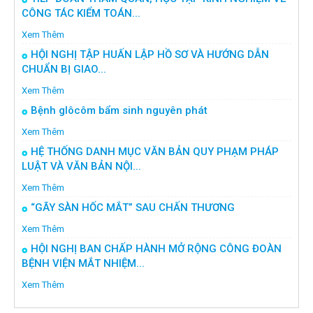
CÔNG TÁC KIỂM TOÁN...
Xem Thêm
HỘI NGHỊ TẬP HUẤN LẬP HỒ SƠ VÀ HƯỚNG DẪN
CHUẨN BỊ GIAO...
Xem Thêm
Bệnh glôcôm bẩm sinh nguyên phát
Xem Thêm
HỆ THỐNG DANH MỤC VĂN BẢN QUY PHẠM PHÁP
LUẬT VÀ VĂN BẢN NỘI...
Xem Thêm
“GÃY SÀN HỐC MẮT” SAU CHẤN THƯƠNG
Xem Thêm
HỘI NGHỊ BAN CHẤP HÀNH MỞ RỘNG CÔNG ĐOÀN
BỆNH VIỆN MẮT NHIỆM...
Xem Thêm