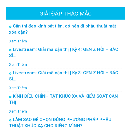
GIẢI ĐÁP THẮC MẮC
Cận thị đeo kính bất tiện, có nên đi phẫu thuật mắt
xóa cận?
Xem Thêm
Livestream: Giải mã cận thị | Kỳ 4: GEN Z HỎI – BÁC
SĨ...
Xem Thêm
Livestream: Giải mã cận thị | Kỳ 3: GEN Z HỎI – BÁC
SĨ...
Xem Thêm
KÍNH ĐIỀU CHỈNH TẬT KHÚC XẠ VÀ KIỂM SOÁT CẬN
THỊ
Xem Thêm
LÀM SAO ĐỂ CHỌN ĐÚNG PHƯƠNG PHÁP PHẪU
THUẬT KHÚC XẠ CHO RIÊNG MÌNH?