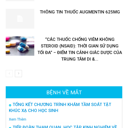
THÔNG TIN THUỐC AUGMENTIN 625MG
“CÁC THUỐC CHỐNG VIÊM KHÔNG
STEROID (NSAID): THỜI GIAN SỬ DỤNG
TỐI ĐA” – ĐIỂM TIN CẢNH GIÁC DƯỢC CỦA
TRUNG TÂM DI &...
BỆNH VỀ MẮT
TỔNG KẾT CHƯƠNG TRÌNH KHÁM TẦM SOÁT TẬT
KHÚC XẠ CHO HỌC SINH
Xem Thêm
TIẾP ĐOÀN THAM QUAN, HỌC TẬP KINH NGHIỆM VỀ