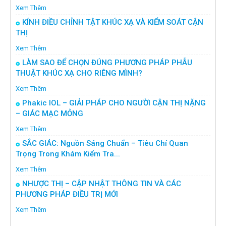
Xem Thêm
KÍNH ĐIỀU CHỈNH TẬT KHÚC XẠ VÀ KIỂM SOÁT CẬN
THỊ
Xem Thêm
LÀM SAO ĐỂ CHỌN ĐÚNG PHƯƠNG PHÁP PHẪU
THUẬT KHÚC XẠ CHO RIÊNG MÌNH?
Xem Thêm
Phakic IOL – GIẢI PHÁP CHO NGƯỜI CẬN THỊ NẶNG
– GIÁC MẠC MỎNG
Xem Thêm
SẮC GIÁC: Nguồn Sáng Chuẩn – Tiêu Chí Quan
Trọng Trong Khám Kiểm Tra...
Xem Thêm
NHƯỢC THỊ – CẬP NHẬT THÔNG TIN VÀ CÁC
PHƯƠNG PHÁP ĐIỀU TRỊ MỚI
Xem Thêm