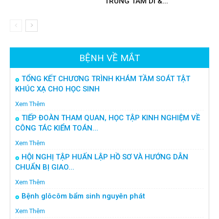
TRUNG TÂM DI &...
BỆNH VỀ MẮT
TỔNG KẾT CHƯƠNG TRÌNH KHÁM TẦM SOÁT TẬT
KHÚC XẠ CHO HỌC SINH
Xem Thêm
TIẾP ĐOÀN THAM QUAN, HỌC TẬP KINH NGHIỆM VỀ
CÔNG TÁC KIỂM TOÁN...
Xem Thêm
HỘI NGHỊ TẬP HUẤN LẬP HỒ SƠ VÀ HƯỚNG DẪN
CHUẨN BỊ GIAO...
Xem Thêm
Bệnh glôcôm bẩm sinh nguyên phát
Xem Thêm