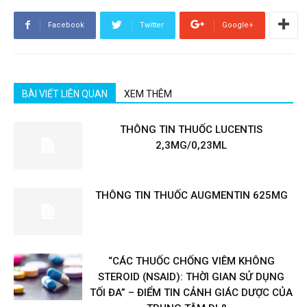
Facebook
Twitter
Google+
BÀI VIẾT LIÊN QUAN
XEM THÊM
THÔNG TIN THUỐC LUCENTIS
2,3MG/0,23ML
THÔNG TIN THUỐC AUGMENTIN 625MG
“CÁC THUỐC CHỐNG VIÊM KHÔNG
STEROID (NSAID): THỜI GIAN SỬ DỤNG
TỐI ĐA” – ĐIỂM TIN CẢNH GIÁC DƯỢC CỦA