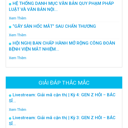
HỆ THỐNG DANH MỤC VĂN BẢN QUY PHẠM PHÁP
LUẬT VÀ VĂN BẢN NỘI...
Xem Thêm
“GÃY SÀN HỐC MẮT” SAU CHẤN THƯƠNG
Xem Thêm
HỘI NGHỊ BAN CHẤP HÀNH MỞ RỘNG CÔNG ĐOÀN
BỆNH VIỆN MẮT NHIỆM...
Xem Thêm
GIẢI ĐÁP THẮC MẮC
Livestream: Giải mã cận thị | Kỳ 4: GEN Z HỎI – BÁC
SĨ...
Xem Thêm
Livestream: Giải mã cận thị | Kỳ 3: GEN Z HỎI – BÁC
SĨ...