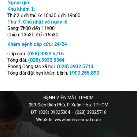
Ngoài giờ:
Khu khám 1:
Thứ 2 đến thứ 6: 16h30 đến 19h00
Thứ 7, Chủ nhật và ngày lễ:
Sáng: 7h00 đến 11h00
Chiều: 13h30 đến 16h30
Khám bệnh cấp cứu: 24/24
Cấp cứu:
(028).3932.5716
Tổng đài:
(028).3932.5364
Phòng Công tác xã hội:
(028).3932.5713
Tổng đài đặt hẹn khám bệnh:
1900.255.890
BỆNH VIỆN MẮT TPHCM
280 Điện Biên Phủ, P. Xuân Hòa, TPHCM
ĐT:
(028) 39325364
–
(028) 39325716
WebSite:
www.benhvienmat.com