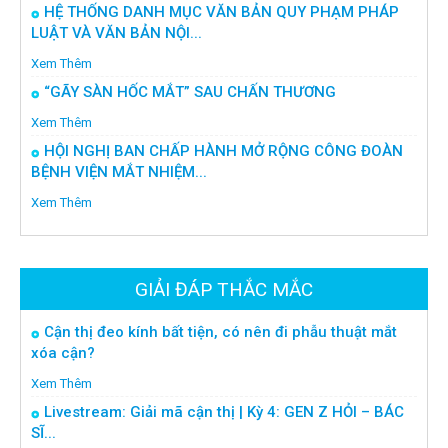
HỆ THỐNG DANH MỤC VĂN BẢN QUY PHẠM PHÁP
LUẬT VÀ VĂN BẢN NỘI...
Xem Thêm
“GÃY SÀN HỐC MẮT” SAU CHẤN THƯƠNG
Xem Thêm
HỘI NGHỊ BAN CHẤP HÀNH MỞ RỘNG CÔNG ĐOÀN
BỆNH VIỆN MẮT NHIỆM...
Xem Thêm
GIẢI ĐÁP THẮC MẮC
Cận thị đeo kính bất tiện, có nên đi phẫu thuật mắt
xóa cận?
Xem Thêm
Livestream: Giải mã cận thị | Kỳ 4: GEN Z HỎI – BÁC
SĨ...