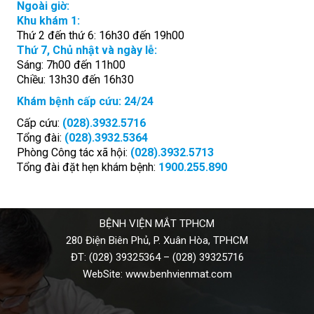
Ngoài giờ:
Khu khám 1:
Thứ 2 đến thứ 6: 16h30 đến 19h00
Thứ 7, Chủ nhật và ngày lễ:
Sáng: 7h00 đến 11h00
Chiều: 13h30 đến 16h30
Khám bệnh cấp cứu: 24/24
Cấp cứu:
(028).3932.5716
Tổng đài:
(028).3932.5364
Phòng Công tác xã hội:
(028).3932.5713
Tổng đài đặt hẹn khám bệnh:
1900.255.890
BỆNH VIỆN MẮT TPHCM
280 Điện Biên Phủ, P. Xuân Hòa, TPHCM
ĐT:
(028) 39325364
–
(028) 39325716
WebSite:
www.benhvienmat.com