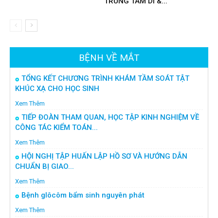
TRUNG TÂM DI &...
BỆNH VỀ MẮT
TỔNG KẾT CHƯƠNG TRÌNH KHÁM TẦM SOÁT TẬT
KHÚC XẠ CHO HỌC SINH
Xem Thêm
TIẾP ĐOÀN THAM QUAN, HỌC TẬP KINH NGHIỆM VỀ
CÔNG TÁC KIỂM TOÁN...
Xem Thêm
HỘI NGHỊ TẬP HUẤN LẬP HỒ SƠ VÀ HƯỚNG DẪN
CHUẨN BỊ GIAO...
Xem Thêm
Bệnh glôcôm bẩm sinh nguyên phát
Xem Thêm