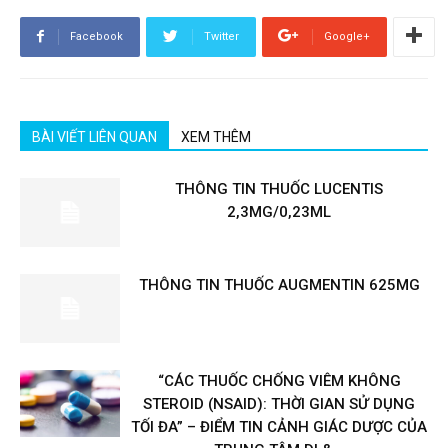
Facebook
Twitter
Google+
BÀI VIẾT LIÊN QUAN
XEM THÊM
THÔNG TIN THUỐC LUCENTIS
2,3MG/0,23ML
THÔNG TIN THUỐC AUGMENTIN 625MG
“CÁC THUỐC CHỐNG VIÊM KHÔNG
STEROID (NSAID): THỜI GIAN SỬ DỤNG
TỐI ĐA” – ĐIỂM TIN CẢNH GIÁC DƯỢC CỦA