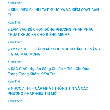
Xem Thêm
KÍNH ĐIỀU CHỈNH TẬT KHÚC XẠ VÀ KIỂM SOÁT CẬN
THỊ
Xem Thêm
LÀM SAO ĐỂ CHỌN ĐÚNG PHƯƠNG PHÁP PHẪU
THUẬT KHÚC XẠ CHO RIÊNG MÌNH?
Xem Thêm
Phakic IOL – GIẢI PHÁP CHO NGƯỜI CẬN THỊ NẶNG
– GIÁC MẠC MỎNG
Xem Thêm
SẮC GIÁC: Nguồn Sáng Chuẩn – Tiêu Chí Quan
Trọng Trong Khám Kiểm Tra...
Xem Thêm
NHƯỢC THỊ – CẬP NHẬT THÔNG TIN VÀ CÁC
PHƯƠNG PHÁP ĐIỀU TRỊ MỚI
Xem Thêm