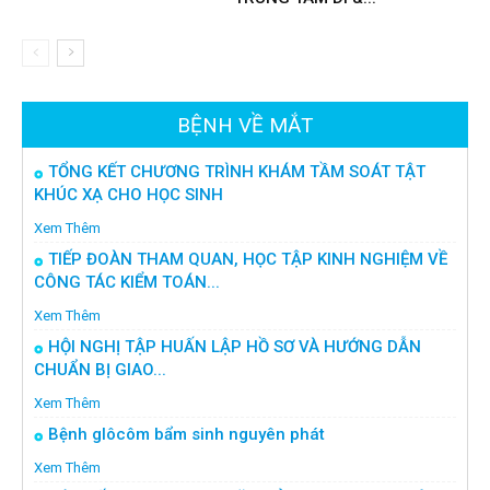
BỆNH VỀ MẮT
TỔNG KẾT CHƯƠNG TRÌNH KHÁM TẦM SOÁT TẬT
KHÚC XẠ CHO HỌC SINH
Xem Thêm
TIẾP ĐOÀN THAM QUAN, HỌC TẬP KINH NGHIỆM VỀ
CÔNG TÁC KIỂM TOÁN...
Xem Thêm
HỘI NGHỊ TẬP HUẤN LẬP HỒ SƠ VÀ HƯỚNG DẪN
CHUẨN BỊ GIAO...
Xem Thêm
Bệnh glôcôm bẩm sinh nguyên phát
Xem Thêm