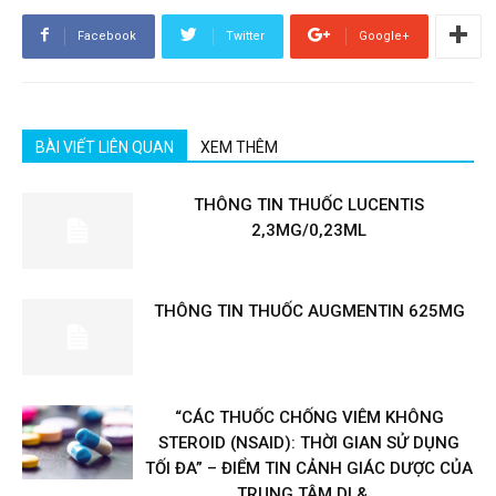
Facebook
Twitter
Google+
BÀI VIẾT LIÊN QUAN
XEM THÊM
THÔNG TIN THUỐC LUCENTIS
2,3MG/0,23ML
THÔNG TIN THUỐC AUGMENTIN 625MG
“CÁC THUỐC CHỐNG VIÊM KHÔNG
STEROID (NSAID): THỜI GIAN SỬ DỤNG
TỐI ĐA” – ĐIỂM TIN CẢNH GIÁC DƯỢC CỦA
TRUNG TÂM DI &...