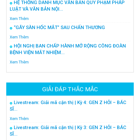
HỆ THỐNG DANH MỤC VĂN BẢN QUY PHẠM PHÁP
LUẬT VÀ VĂN BẢN NỘI...
Xem Thêm
“GÃY SÀN HỐC MẮT” SAU CHẤN THƯƠNG
Xem Thêm
HỘI NGHỊ BAN CHẤP HÀNH MỞ RỘNG CÔNG ĐOÀN
BỆNH VIỆN MẮT NHIỆM...
Xem Thêm
GIẢI ĐÁP THẮC MẮC
Livestream: Giải mã cận thị | Kỳ 4: GEN Z HỎI – BÁC
SĨ...
Xem Thêm
Livestream: Giải mã cận thị | Kỳ 3: GEN Z HỎI – BÁC
SĨ...