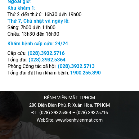
Ngoài giờ:
Khu khám 1:
Thứ 2 đến thứ 6: 16h30 đến 19h00
Thứ 7, Chủ nhật và ngày lễ:
Sáng: 7h00 đến 11h00
Chiều: 13h30 đến 16h30
Khám bệnh cấp cứu: 24/24
Cấp cứu:
(028).3932.5716
Tổng đài:
(028).3932.5364
Phòng Công tác xã hội:
(028).3932.5713
Tổng đài đặt hẹn khám bệnh:
1900.255.890
BỆNH VIỆN MẮT TPHCM
280 Điện Biên Phủ, P. Xuân Hòa, TPHCM
ĐT:
(028) 39325364
–
(028) 39325716
WebSite:
www.benhvienmat.com