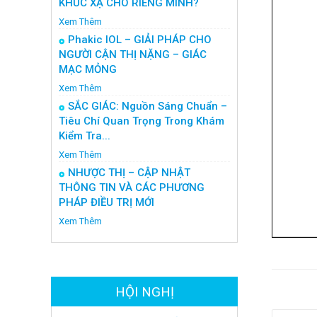
KHÚC XẠ CHO RIÊNG MÌNH?
Xem Thêm
Phakic IOL – GIẢI PHÁP CHO
NGƯỜI CẬN THỊ NẶNG – GIÁC
MẠC MỎNG
Xem Thêm
SẮC GIÁC: Nguồn Sáng Chuẩn –
Tiêu Chí Quan Trọng Trong Khám
Kiểm Tra...
Xem Thêm
NHƯỢC THỊ – CẬP NHẬT
THÔNG TIN VÀ CÁC PHƯƠNG
PHÁP ĐIỀU TRỊ MỚI
Xem Thêm
HỘI NGHỊ