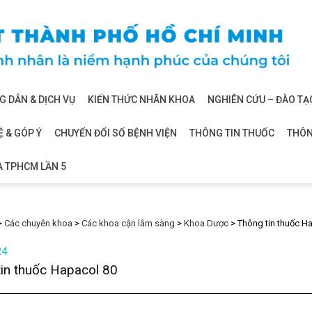
 DẪN & DỊCH VỤ
KIẾN THỨC NHÃN KHOA
NGHIÊN CỨU – ĐÀO TẠ
Ệ & GÓP Ý
CHUYỂN ĐỔI SỐ BỆNH VIỆN
THÔNG TIN THUỐC
THÔN
A TPHCM LẦN 5
>
Các chuyên khoa
>
Các khoa cận lâm sàng
>
Khoa Dược
>
Thông tin thuốc H
24
in thuốc Hapacol 80