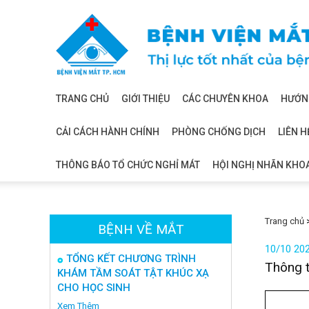
Bệnh
viện
mắt
TRANG CHỦ
GIỚI THIỆU
CÁC CHUYÊN KHOA
HƯỚNG
CẢI CÁCH HÀNH CHÍNH
PHÒNG CHỐNG DỊCH
LIÊN H
THÔNG BÁO TỔ CHỨC NGHỈ MÁT
HỘI NGHỊ NHÃN KHO
Trang chủ
BỆNH VỀ MẮT
10/10 20
TỔNG KẾT CHƯƠNG TRÌNH
Thông t
KHÁM TẦM SOÁT TẬT KHÚC XẠ
CHO HỌC SINH
Xem Thêm