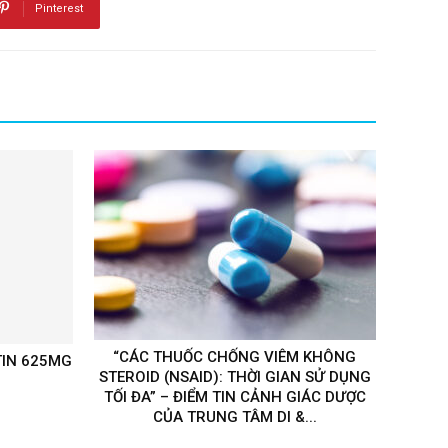
Pinterest
“CÁC THUỐC CHỐNG VIÊM KHÔNG
IN 625MG
STEROID (NSAID): THỜI GIAN SỬ DỤNG
TỐI ĐA” – ĐIỂM TIN CẢNH GIÁC DƯỢC
CỦA TRUNG TÂM DI &...