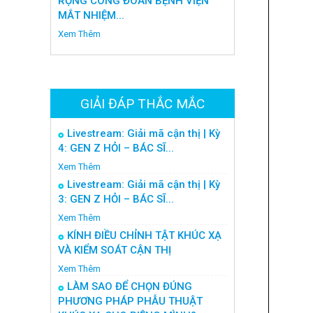
RỘNG CÔNG ĐOÀN BỆNH VIỆN
MẮT NHIỆM...
Xem Thêm
GIẢI ĐÁP THẮC MẮC
Livestream: Giải mã cận thị | Kỳ
4: GEN Z HỎI – BÁC SĨ...
Xem Thêm
Livestream: Giải mã cận thị | Kỳ
3: GEN Z HỎI – BÁC SĨ...
Xem Thêm
KÍNH ĐIỀU CHỈNH TẬT KHÚC XẠ
VÀ KIỂM SOÁT CẬN THỊ
Xem Thêm
LÀM SAO ĐỂ CHỌN ĐÚNG
PHƯƠNG PHÁP PHẪU THUẬT