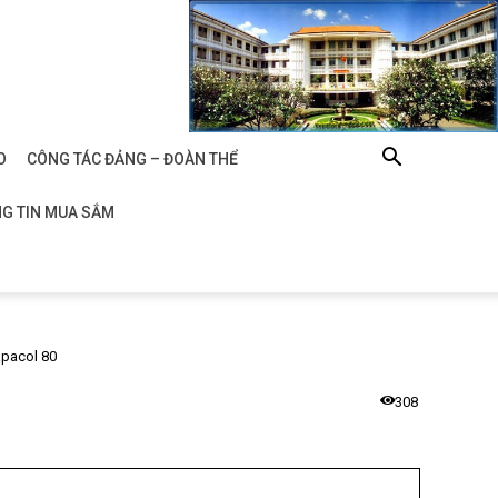
O
CÔNG TÁC ĐẢNG – ĐOÀN THỂ
G TIN MUA SẮM
apacol 80
308