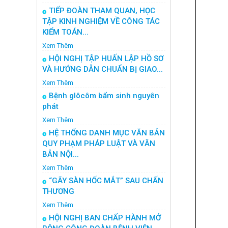
TIẾP ĐOÀN THAM QUAN, HỌC
TẬP KINH NGHIỆM VỀ CÔNG TÁC
KIỂM TOÁN...
Xem Thêm
HỘI NGHỊ TẬP HUẤN LẬP HỒ SƠ
VÀ HƯỚNG DẪN CHUẨN BỊ GIAO...
Xem Thêm
Bệnh glôcôm bẩm sinh nguyên
phát
Xem Thêm
HỆ THỐNG DANH MỤC VĂN BẢN
QUY PHẠM PHÁP LUẬT VÀ VĂN
BẢN NỘI...
Xem Thêm
“GÃY SÀN HỐC MẮT” SAU CHẤN
THƯƠNG
Xem Thêm
HỘI NGHỊ BAN CHẤP HÀNH MỞ