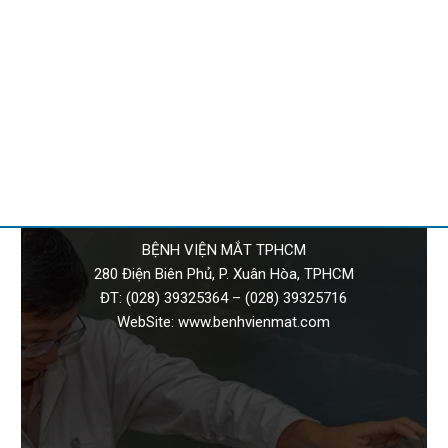
BỆNH VIỆN MẮT TPHCM
280 Điện Biên Phủ, P. Xuân Hòa, TPHCM
ĐT:
(028) 39325364
–
(028) 39325716
WebSite:
www.benhvienmat.com