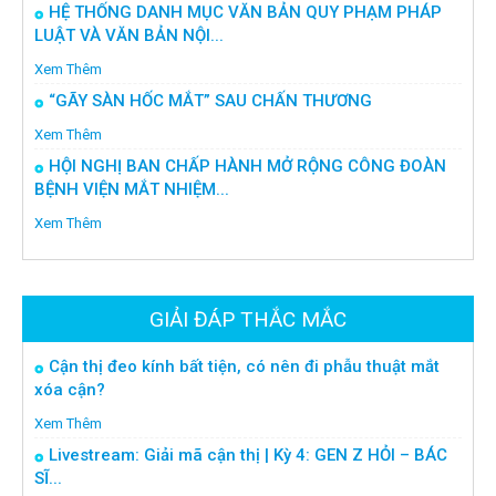
HỆ THỐNG DANH MỤC VĂN BẢN QUY PHẠM PHÁP
LUẬT VÀ VĂN BẢN NỘI...
Xem Thêm
“GÃY SÀN HỐC MẮT” SAU CHẤN THƯƠNG
Xem Thêm
HỘI NGHỊ BAN CHẤP HÀNH MỞ RỘNG CÔNG ĐOÀN
BỆNH VIỆN MẮT NHIỆM...
Xem Thêm
GIẢI ĐÁP THẮC MẮC
Cận thị đeo kính bất tiện, có nên đi phẫu thuật mắt
xóa cận?
Xem Thêm
Livestream: Giải mã cận thị | Kỳ 4: GEN Z HỎI – BÁC
SĨ...