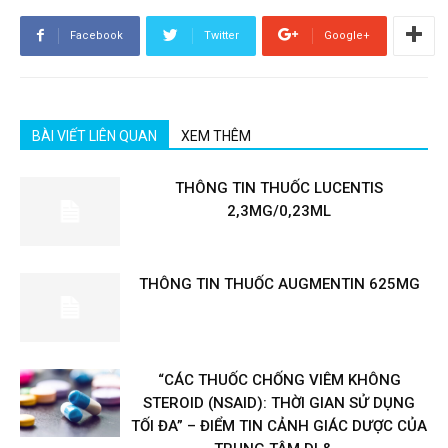
Facebook
Twitter
Google+
BÀI VIẾT LIÊN QUAN
XEM THÊM
THÔNG TIN THUỐC LUCENTIS
2,3MG/0,23ML
THÔNG TIN THUỐC AUGMENTIN 625MG
“CÁC THUỐC CHỐNG VIÊM KHÔNG
STEROID (NSAID): THỜI GIAN SỬ DỤNG
TỐI ĐA” – ĐIỂM TIN CẢNH GIÁC DƯỢC CỦA