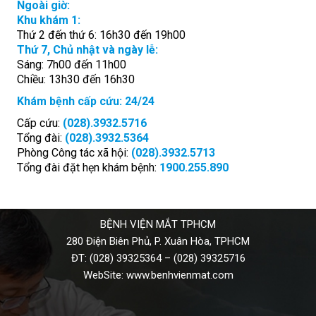
Ngoài giờ:
Khu khám 1:
Thứ 2 đến thứ 6: 16h30 đến 19h00
Thứ 7, Chủ nhật và ngày lễ:
Sáng: 7h00 đến 11h00
Chiều: 13h30 đến 16h30
Khám bệnh cấp cứu: 24/24
Cấp cứu:
(028).3932.5716
Tổng đài:
(028).3932.5364
Phòng Công tác xã hội:
(028).3932.5713
Tổng đài đặt hẹn khám bệnh:
1900.255.890
BỆNH VIỆN MẮT TPHCM
280 Điện Biên Phủ, P. Xuân Hòa, TPHCM
ĐT:
(028) 39325364
–
(028) 39325716
WebSite:
www.benhvienmat.com