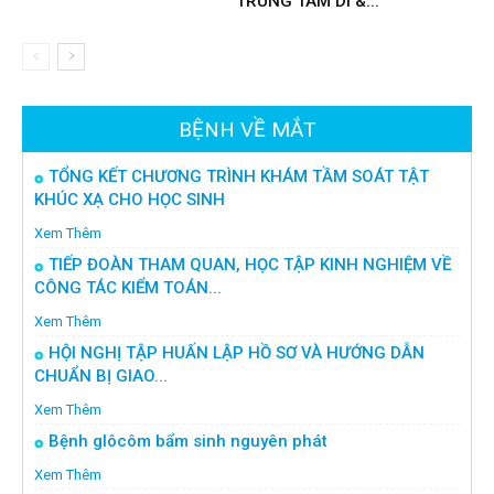
TRUNG TÂM DI &...
BỆNH VỀ MẮT
TỔNG KẾT CHƯƠNG TRÌNH KHÁM TẦM SOÁT TẬT
KHÚC XẠ CHO HỌC SINH
Xem Thêm
TIẾP ĐOÀN THAM QUAN, HỌC TẬP KINH NGHIỆM VỀ
CÔNG TÁC KIỂM TOÁN...
Xem Thêm
HỘI NGHỊ TẬP HUẤN LẬP HỒ SƠ VÀ HƯỚNG DẪN
CHUẨN BỊ GIAO...
Xem Thêm
Bệnh glôcôm bẩm sinh nguyên phát
Xem Thêm