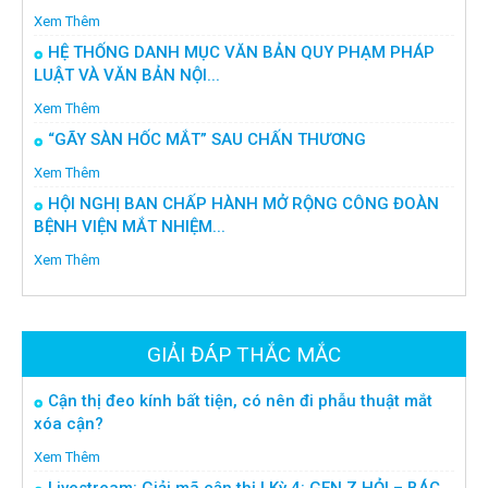
Xem Thêm
HỆ THỐNG DANH MỤC VĂN BẢN QUY PHẠM PHÁP
LUẬT VÀ VĂN BẢN NỘI...
Xem Thêm
“GÃY SÀN HỐC MẮT” SAU CHẤN THƯƠNG
Xem Thêm
HỘI NGHỊ BAN CHẤP HÀNH MỞ RỘNG CÔNG ĐOÀN
BỆNH VIỆN MẮT NHIỆM...
Xem Thêm
GIẢI ĐÁP THẮC MẮC
Cận thị đeo kính bất tiện, có nên đi phẫu thuật mắt
xóa cận?
Xem Thêm