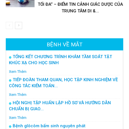
TỐI ĐA” – ĐIỂM TIN CẢNH GIÁC DƯỢC CỦA
TRUNG TÂM DI &...
BỆNH VỀ MẮT
TỔNG KẾT CHƯƠNG TRÌNH KHÁM TẦM SOÁT TẬT
KHÚC XẠ CHO HỌC SINH
Xem Thêm
TIẾP ĐOÀN THAM QUAN, HỌC TẬP KINH NGHIỆM VỀ
CÔNG TÁC KIỂM TOÁN...
Xem Thêm
HỘI NGHỊ TẬP HUẤN LẬP HỒ SƠ VÀ HƯỚNG DẪN
CHUẨN BỊ GIAO...
Xem Thêm
Bệnh glôcôm bẩm sinh nguyên phát