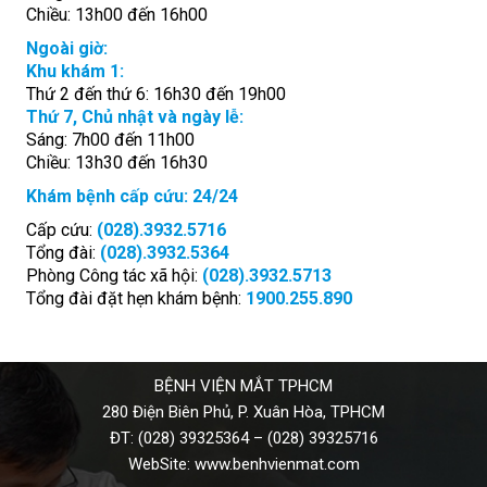
Chiều: 13h00 đến 16h00
Ngoài giờ:
Khu khám 1:
Thứ 2 đến thứ 6: 16h30 đến 19h00
Thứ 7, Chủ nhật và ngày lễ:
Sáng: 7h00 đến 11h00
Chiều: 13h30 đến 16h30
Khám bệnh cấp cứu: 24/24
Cấp cứu:
(028).3932.5716
Tổng đài:
(028).3932.5364
Phòng Công tác xã hội:
(028).3932.5713
Tổng đài đặt hẹn khám bệnh:
1900.255.890
BỆNH VIỆN MẮT TPHCM
280 Điện Biên Phủ, P. Xuân Hòa, TPHCM
ĐT:
(028) 39325364
–
(028) 39325716
WebSite:
www.benhvienmat.com