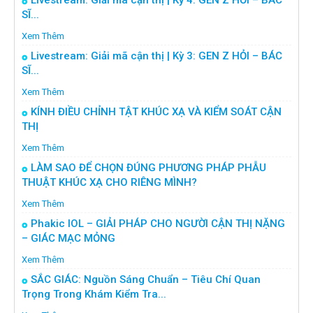
Livestream: Giải mã cận thị | Kỳ 4: GEN Z HỎI – BÁC
SĨ...
Xem Thêm
Livestream: Giải mã cận thị | Kỳ 3: GEN Z HỎI – BÁC
SĨ...
Xem Thêm
KÍNH ĐIỀU CHỈNH TẬT KHÚC XẠ VÀ KIỂM SOÁT CẬN
THỊ
Xem Thêm
LÀM SAO ĐỂ CHỌN ĐÚNG PHƯƠNG PHÁP PHẪU
THUẬT KHÚC XẠ CHO RIÊNG MÌNH?
Xem Thêm
Phakic IOL – GIẢI PHÁP CHO NGƯỜI CẬN THỊ NẶNG
– GIÁC MẠC MỎNG
Xem Thêm
SẮC GIÁC: Nguồn Sáng Chuẩn – Tiêu Chí Quan
Trọng Trong Khám Kiểm Tra...