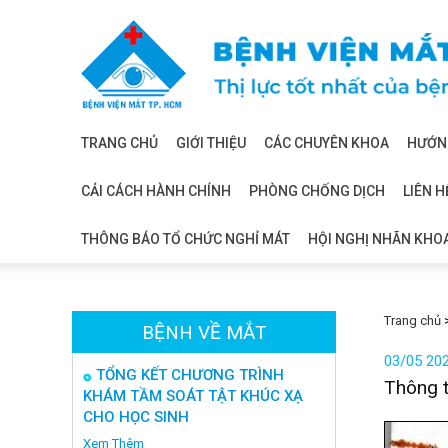
Bệnh
viện
mắt
TRANG CHỦ
GIỚI THIỆU
CÁC CHUYÊN KHOA
HƯỚNG
CẢI CÁCH HÀNH CHÍNH
PHÒNG CHỐNG DỊCH
LIÊN H
THÔNG BÁO TỔ CHỨC NGHỈ MÁT
HỘI NGHỊ NHÃN KHO
Trang chủ
BỆNH VỀ MẮT
03/05 20
TỔNG KẾT CHƯƠNG TRÌNH
Thông t
KHÁM TẦM SOÁT TẬT KHÚC XẠ
CHO HỌC SINH
Xem Thêm