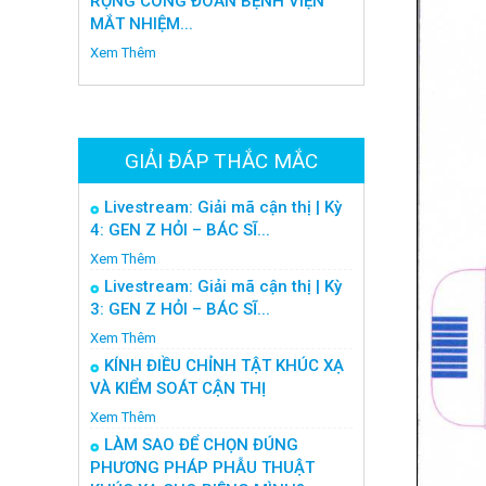
RỘNG CÔNG ĐOÀN BỆNH VIỆN
MẮT NHIỆM...
Xem Thêm
GIẢI ĐÁP THẮC MẮC
Livestream: Giải mã cận thị | Kỳ
4: GEN Z HỎI – BÁC SĨ...
Xem Thêm
Livestream: Giải mã cận thị | Kỳ
3: GEN Z HỎI – BÁC SĨ...
Xem Thêm
KÍNH ĐIỀU CHỈNH TẬT KHÚC XẠ
VÀ KIỂM SOÁT CẬN THỊ
Xem Thêm
LÀM SAO ĐỂ CHỌN ĐÚNG
PHƯƠNG PHÁP PHẪU THUẬT