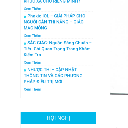
KHÚC XẠ CHO RIÊNG MÌNH?
Xem Thêm
Phakic IOL – GIẢI PHÁP CHO
NGƯỜI CẬN THỊ NẶNG – GIÁC
MẠC MỎNG
Xem Thêm
SẮC GIÁC: Nguồn Sáng Chuẩn –
Tiêu Chí Quan Trọng Trong Khám
Kiểm Tra...
Xem Thêm
NHƯỢC THỊ – CẬP NHẬT
THÔNG TIN VÀ CÁC PHƯƠNG
PHÁP ĐIỀU TRỊ MỚI
Xem Thêm
HỘI NGHỊ