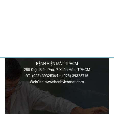
BỆNH VIỆN MẮT TPHCM
280 Điện Biên Phủ, P. Xuân Hòa, TPHCM
ĐT:
(028) 39325364
–
(028) 39325716
WebSite:
www.benhvienmat.com