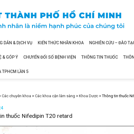
 DẪN & DỊCH VỤ
KIẾN THỨC NHÃN KHOA
NGHIÊN CỨU – ĐÀO TẠ
Ệ & GÓP Ý
CHUYỂN ĐỔI SỐ BỆNH VIỆN
THÔNG TIN THUỐC
THÔN
A TPHCM LẦN 5
>
Các chuyên khoa
>
Các khoa cận lâm sàng
>
Khoa Dược
>
Thông tin thuốc Ni
24
in thuốc Nifedipin T20 retard