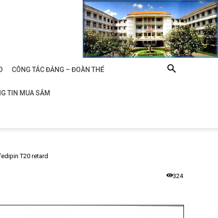
O
CÔNG TÁC ĐẢNG – ĐOÀN THỂ
G TIN MUA SẮM
fedipin T20 retard
324