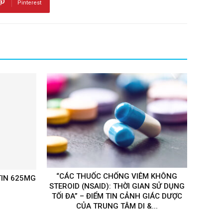
Pinterest
“CÁC THUỐC CHỐNG VIÊM KHÔNG
IN 625MG
STEROID (NSAID): THỜI GIAN SỬ DỤNG
TỐI ĐA” – ĐIỂM TIN CẢNH GIÁC DƯỢC
CỦA TRUNG TÂM DI &...