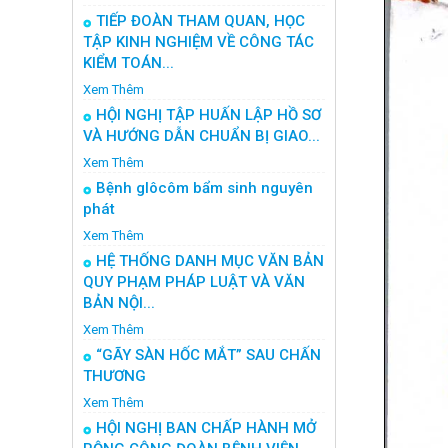
TIẾP ĐOÀN THAM QUAN, HỌC
TẬP KINH NGHIỆM VỀ CÔNG TÁC
KIỂM TOÁN...
Xem Thêm
HỘI NGHỊ TẬP HUẤN LẬP HỒ SƠ
VÀ HƯỚNG DẪN CHUẨN BỊ GIAO...
Xem Thêm
Bệnh glôcôm bẩm sinh nguyên
phát
Xem Thêm
HỆ THỐNG DANH MỤC VĂN BẢN
QUY PHẠM PHÁP LUẬT VÀ VĂN
BẢN NỘI...
Xem Thêm
“GÃY SÀN HỐC MẮT” SAU CHẤN
THƯƠNG
Xem Thêm
HỘI NGHỊ BAN CHẤP HÀNH MỞ