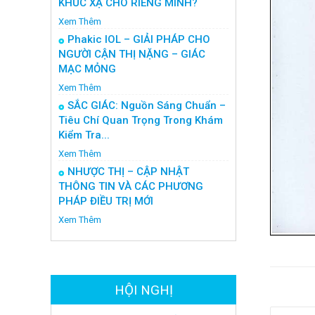
KHÚC XẠ CHO RIÊNG MÌNH?
Xem Thêm
Phakic IOL – GIẢI PHÁP CHO
NGƯỜI CẬN THỊ NẶNG – GIÁC
MẠC MỎNG
Xem Thêm
SẮC GIÁC: Nguồn Sáng Chuẩn –
Tiêu Chí Quan Trọng Trong Khám
Kiểm Tra...
Xem Thêm
NHƯỢC THỊ – CẬP NHẬT
THÔNG TIN VÀ CÁC PHƯƠNG
PHÁP ĐIỀU TRỊ MỚI
Xem Thêm
HỘI NGHỊ