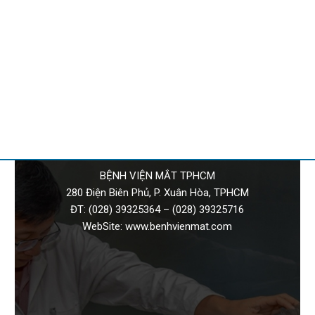
BỆNH VIỆN MẮT TPHCM
280 Điện Biên Phủ, P. Xuân Hòa, TPHCM
ĐT:
(028) 39325364
–
(028) 39325716
WebSite:
www.benhvienmat.com