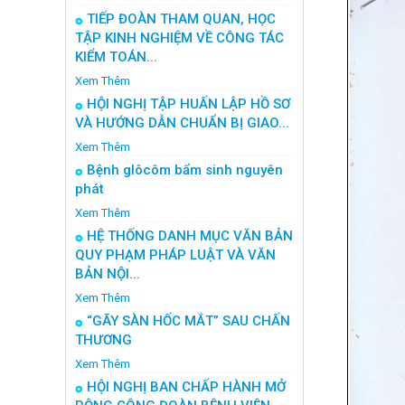
TIẾP ĐOÀN THAM QUAN, HỌC
TẬP KINH NGHIỆM VỀ CÔNG TÁC
KIỂM TOÁN...
Xem Thêm
HỘI NGHỊ TẬP HUẤN LẬP HỒ SƠ
VÀ HƯỚNG DẪN CHUẨN BỊ GIAO...
Xem Thêm
Bệnh glôcôm bẩm sinh nguyên
phát
Xem Thêm
HỆ THỐNG DANH MỤC VĂN BẢN
QUY PHẠM PHÁP LUẬT VÀ VĂN
BẢN NỘI...
Xem Thêm
“GÃY SÀN HỐC MẮT” SAU CHẤN
THƯƠNG
Xem Thêm
HỘI NGHỊ BAN CHẤP HÀNH MỞ