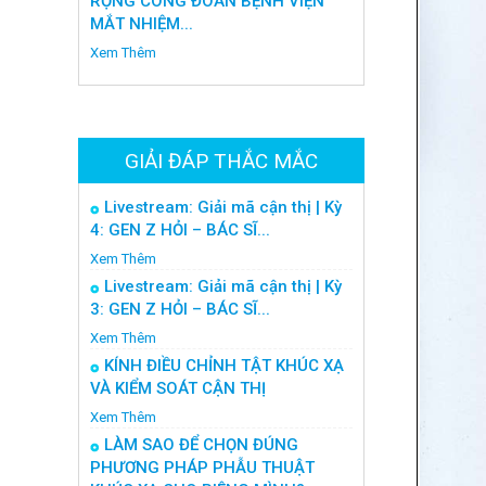
RỘNG CÔNG ĐOÀN BỆNH VIỆN
MẮT NHIỆM...
Xem Thêm
GIẢI ĐÁP THẮC MẮC
Livestream: Giải mã cận thị | Kỳ
4: GEN Z HỎI – BÁC SĨ...
Xem Thêm
Livestream: Giải mã cận thị | Kỳ
3: GEN Z HỎI – BÁC SĨ...
Xem Thêm
KÍNH ĐIỀU CHỈNH TẬT KHÚC XẠ
VÀ KIỂM SOÁT CẬN THỊ
Xem Thêm
LÀM SAO ĐỂ CHỌN ĐÚNG
PHƯƠNG PHÁP PHẪU THUẬT