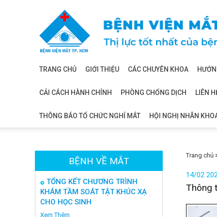
Bệnh
viện
mắt
TRANG CHỦ
GIỚI THIỆU
CÁC CHUYÊN KHOA
HƯỚNG
CẢI CÁCH HÀNH CHÍNH
PHÒNG CHỐNG DỊCH
LIÊN H
THÔNG BÁO TỔ CHỨC NGHỈ MÁT
HỘI NGHỊ NHÃN KHO
Trang chủ
BỆNH VỀ MẮT
14/02 20
TỔNG KẾT CHƯƠNG TRÌNH
Thông t
KHÁM TẦM SOÁT TẬT KHÚC XẠ
CHO HỌC SINH
Xem Thêm