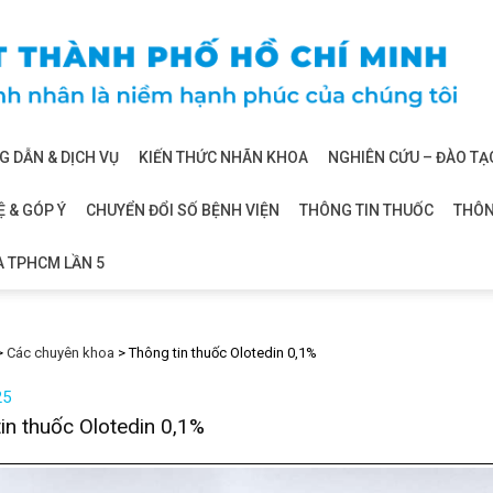
 DẪN & DỊCH VỤ
KIẾN THỨC NHÃN KHOA
NGHIÊN CỨU – ĐÀO TẠ
Ệ & GÓP Ý
CHUYỂN ĐỔI SỐ BỆNH VIỆN
THÔNG TIN THUỐC
THÔN
A TPHCM LẦN 5
>
Các chuyên khoa
>
Thông tin thuốc Olotedin 0,1%
25
in thuốc Olotedin 0,1%