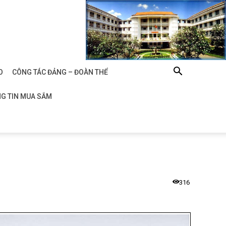
O
CÔNG TÁC ĐẢNG – ĐOÀN THỂ
G TIN MUA SẮM
316