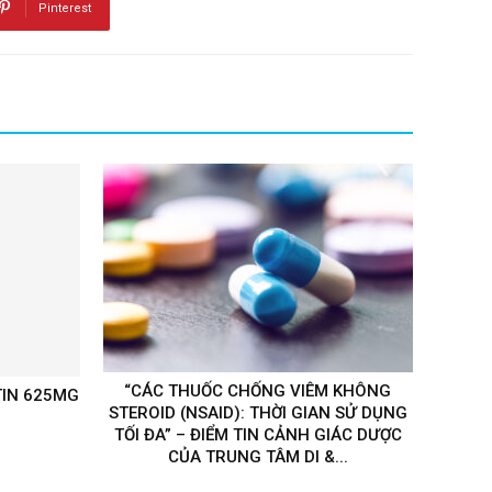
Pinterest
“CÁC THUỐC CHỐNG VIÊM KHÔNG
IN 625MG
STEROID (NSAID): THỜI GIAN SỬ DỤNG
TỐI ĐA” – ĐIỂM TIN CẢNH GIÁC DƯỢC
CỦA TRUNG TÂM DI &...