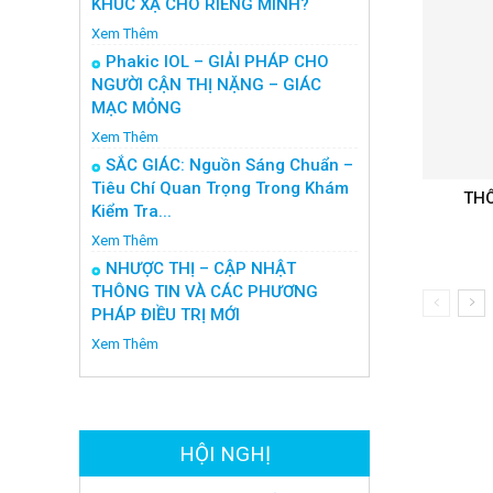
KHÚC XẠ CHO RIÊNG MÌNH?
Xem Thêm
Phakic IOL – GIẢI PHÁP CHO
NGƯỜI CẬN THỊ NẶNG – GIÁC
MẠC MỎNG
Xem Thêm
SẮC GIÁC: Nguồn Sáng Chuẩn –
Tiêu Chí Quan Trọng Trong Khám
THÔ
Kiểm Tra...
Xem Thêm
NHƯỢC THỊ – CẬP NHẬT
THÔNG TIN VÀ CÁC PHƯƠNG
PHÁP ĐIỀU TRỊ MỚI
Xem Thêm
HỘI NGHỊ