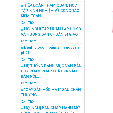
TIẾP ĐOÀN THAM QUAN, HỌC
TẬP KINH NGHIỆM VỀ CÔNG TÁC
KIỂM TOÁN...
Xem Thêm
HỘI NGHỊ TẬP HUẤN LẬP HỒ SƠ
VÀ HƯỚNG DẪN CHUẨN BỊ GIAO...
Xem Thêm
Bệnh glôcôm bẩm sinh nguyên
phát
Xem Thêm
HỆ THỐNG DANH MỤC VĂN BẢN
QUY PHẠM PHÁP LUẬT VÀ VĂN
BẢN NỘI...
Xem Thêm
“GÃY SÀN HỐC MẮT” SAU CHẤN
THƯƠNG
Xem Thêm
HỘI NGHỊ BAN CHẤP HÀNH MỞ