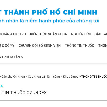
 DẪN & DỊCH VỤ
KIẾN THỨC NHÃN KHOA
NGHIÊN CỨU – ĐÀO TẠ
Ệ & GÓP Ý
CHUYỂN ĐỔI SỐ BỆNH VIỆN
THÔNG TIN THUỐC
THÔN
A TPHCM LẦN 5
>
Các chuyên khoa
>
Các khoa cận lâm sàng
>
Khoa Dược
>
THÔNG TIN THUỐ
24
 TIN THUỐC OZURDEX