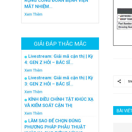
RỘNG CÔNG ĐOÀN BỆNH VIỆN
MẮT NHIỆM...
Xem Thêm
GIẢI ĐÁP THẮC MẮC
Livestream: Giải mã cận thị | Kỳ
4: GEN Z HỎI – BÁC SĨ...
Xem Thêm
Livestream: Giải mã cận thị | Kỳ
Sh
3: GEN Z HỎI – BÁC SĨ...
Xem Thêm
KÍNH ĐIỀU CHỈNH TẬT KHÚC XẠ
VÀ KIỂM SOÁT CẬN THỊ
BÀI VIẾ
Xem Thêm
LÀM SAO ĐỂ CHỌN ĐÚNG
PHƯƠNG PHÁP PHẪU THUẬT