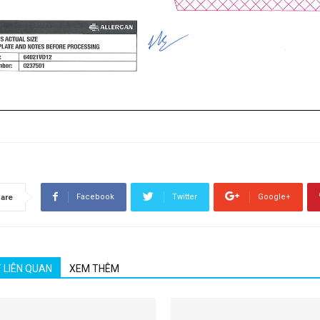
Facebook
Twitter
Google+
are
T LIÊN QUAN
XEM THÊM