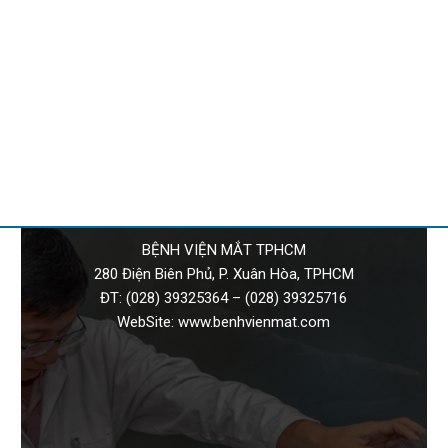
BỆNH VIỆN MẮT TPHCM
280 Điện Biên Phủ, P. Xuân Hòa, TPHCM
ĐT:
(028) 39325364
–
(028) 39325716
WebSite:
www.benhvienmat.com