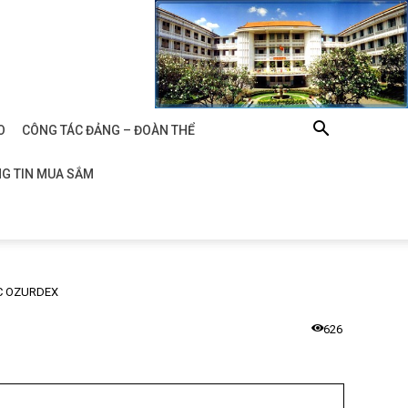
O
CÔNG TÁC ĐẢNG – ĐOÀN THỂ
G TIN MUA SẮM
C OZURDEX
626