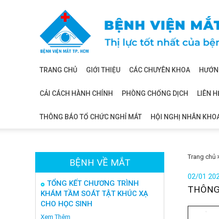
Bệnh
viện
mắt
TRANG CHỦ
GIỚI THIỆU
CÁC CHUYÊN KHOA
HƯỚNG
CẢI CÁCH HÀNH CHÍNH
PHÒNG CHỐNG DỊCH
LIÊN H
THÔNG BÁO TỔ CHỨC NGHỈ MÁT
HỘI NGHỊ NHÃN KHO
Trang chủ
BỆNH VỀ MẮT
02/01 20
TỔNG KẾT CHƯƠNG TRÌNH
THÔNG
KHÁM TẦM SOÁT TẬT KHÚC XẠ
CHO HỌC SINH
Xem Thêm