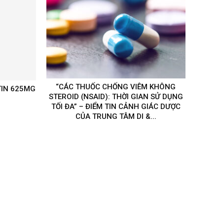
“CÁC THUỐC CHỐNG VIÊM KHÔNG
IN 625MG
STEROID (NSAID): THỜI GIAN SỬ DỤNG
TỐI ĐA” – ĐIỂM TIN CẢNH GIÁC DƯỢC
CỦA TRUNG TÂM DI &...