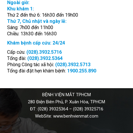
Ngoài giờ:
Khu khám 1:
Thứ 2 đến thứ 6: 16h30 đến 19h00
Thứ 7, Chủ nhật và ngày lễ:
Sáng: 7h00 đến 11h00
Chiều: 13h30 đến 16h30
Khám bệnh cấp cứu: 24/24
Cấp cứu:
(028).3932.5716
Tổng đài:
(028).3932.5364
Phòng Công tác xã hội:
(028).3932.5713
Tổng đài đặt hẹn khám bệnh:
1900.255.890
BỆNH VIỆN MẮT TPHCM
280 Điện Biên Phủ, P. Xuân Hòa, TPHCM
ĐT:
(028) 39325364
–
(028) 39325716
WebSite:
www.benhvienmat.com