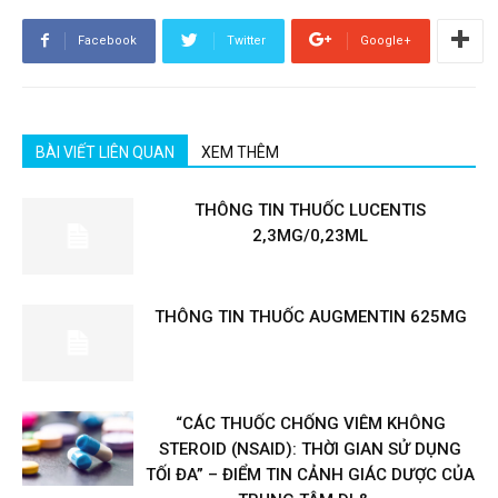
Facebook
Twitter
Google+
BÀI VIẾT LIÊN QUAN
XEM THÊM
THÔNG TIN THUỐC LUCENTIS
2,3MG/0,23ML
THÔNG TIN THUỐC AUGMENTIN 625MG
“CÁC THUỐC CHỐNG VIÊM KHÔNG
STEROID (NSAID): THỜI GIAN SỬ DỤNG
TỐI ĐA” – ĐIỂM TIN CẢNH GIÁC DƯỢC CỦA