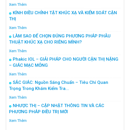
Xem Thêm
KÍNH ĐIỀU CHỈNH TẬT KHÚC XẠ VÀ KIỂM SOÁT CẬN
THỊ
Xem Thêm
LÀM SAO ĐỂ CHỌN ĐÚNG PHƯƠNG PHÁP PHẪU
THUẬT KHÚC XẠ CHO RIÊNG MÌNH?
Xem Thêm
Phakic IOL – GIẢI PHÁP CHO NGƯỜI CẬN THỊ NẶNG
– GIÁC MẠC MỎNG
Xem Thêm
SẮC GIÁC: Nguồn Sáng Chuẩn – Tiêu Chí Quan
Trọng Trong Khám Kiểm Tra...
Xem Thêm
NHƯỢC THỊ – CẬP NHẬT THÔNG TIN VÀ CÁC
PHƯƠNG PHÁP ĐIỀU TRỊ MỚI
Xem Thêm