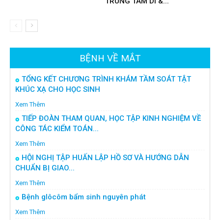
TRUNG TÂM DI &...
BỆNH VỀ MẮT
TỔNG KẾT CHƯƠNG TRÌNH KHÁM TẦM SOÁT TẬT
KHÚC XẠ CHO HỌC SINH
Xem Thêm
TIẾP ĐOÀN THAM QUAN, HỌC TẬP KINH NGHIỆM VỀ
CÔNG TÁC KIỂM TOÁN...
Xem Thêm
HỘI NGHỊ TẬP HUẤN LẬP HỒ SƠ VÀ HƯỚNG DẪN
CHUẨN BỊ GIAO...
Xem Thêm
Bệnh glôcôm bẩm sinh nguyên phát
Xem Thêm