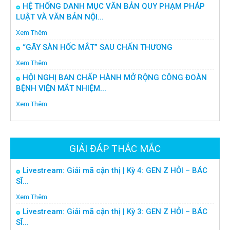
HỆ THỐNG DANH MỤC VĂN BẢN QUY PHẠM PHÁP
LUẬT VÀ VĂN BẢN NỘI...
Xem Thêm
“GÃY SÀN HỐC MẮT” SAU CHẤN THƯƠNG
Xem Thêm
HỘI NGHỊ BAN CHẤP HÀNH MỞ RỘNG CÔNG ĐOÀN
BỆNH VIỆN MẮT NHIỆM...
Xem Thêm
GIẢI ĐÁP THẮC MẮC
Livestream: Giải mã cận thị | Kỳ 4: GEN Z HỎI – BÁC
SĨ...
Xem Thêm
Livestream: Giải mã cận thị | Kỳ 3: GEN Z HỎI – BÁC
SĨ...