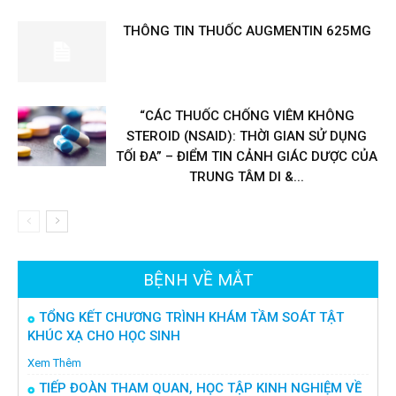
THÔNG TIN THUỐC AUGMENTIN 625MG
“CÁC THUỐC CHỐNG VIÊM KHÔNG
STEROID (NSAID): THỜI GIAN SỬ DỤNG
TỐI ĐA” – ĐIỂM TIN CẢNH GIÁC DƯỢC CỦA
TRUNG TÂM DI &...
BỆNH VỀ MẮT
TỔNG KẾT CHƯƠNG TRÌNH KHÁM TẦM SOÁT TẬT
KHÚC XẠ CHO HỌC SINH
Xem Thêm
TIẾP ĐOÀN THAM QUAN, HỌC TẬP KINH NGHIỆM VỀ