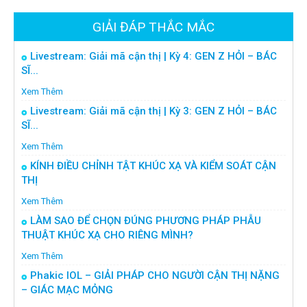
GIẢI ĐÁP THẮC MẮC
Livestream: Giải mã cận thị | Kỳ 4: GEN Z HỎI – BÁC
SĨ...
Xem Thêm
Livestream: Giải mã cận thị | Kỳ 3: GEN Z HỎI – BÁC
SĨ...
Xem Thêm
KÍNH ĐIỀU CHỈNH TẬT KHÚC XẠ VÀ KIỂM SOÁT CẬN
THỊ
Xem Thêm
LÀM SAO ĐỂ CHỌN ĐÚNG PHƯƠNG PHÁP PHẪU
THUẬT KHÚC XẠ CHO RIÊNG MÌNH?
Xem Thêm
Phakic IOL – GIẢI PHÁP CHO NGƯỜI CẬN THỊ NẶNG
– GIÁC MẠC MỎNG