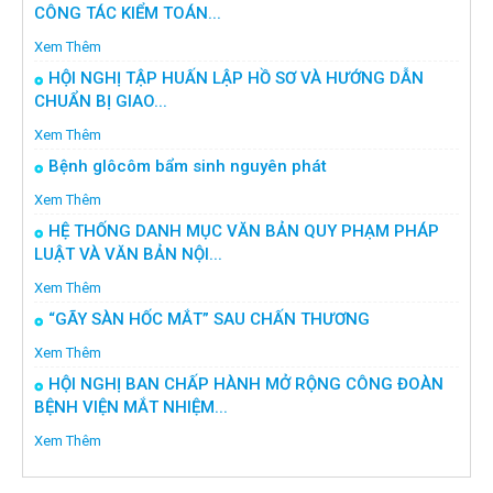
CÔNG TÁC KIỂM TOÁN...
Xem Thêm
HỘI NGHỊ TẬP HUẤN LẬP HỒ SƠ VÀ HƯỚNG DẪN
CHUẨN BỊ GIAO...
Xem Thêm
Bệnh glôcôm bẩm sinh nguyên phát
Xem Thêm
HỆ THỐNG DANH MỤC VĂN BẢN QUY PHẠM PHÁP
LUẬT VÀ VĂN BẢN NỘI...
Xem Thêm
“GÃY SÀN HỐC MẮT” SAU CHẤN THƯƠNG
Xem Thêm
HỘI NGHỊ BAN CHẤP HÀNH MỞ RỘNG CÔNG ĐOÀN
BỆNH VIỆN MẮT NHIỆM...
Xem Thêm