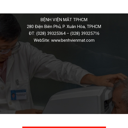
BỆNH VIỆN MẮT TPHCM
280 Điện Biên Phủ, P. Xuân Hòa, TPHCM
ĐT:
(028) 39325364
–
(028) 39325716
WebSite:
www.benhvienmat.com
THƯ VIỆN VIDEO HÌNH ẢNH