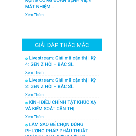
RỘNG CÔNG ĐOÀN BỆNH VIỆN
MẮT NHIỆM...
Xem Thêm
GIẢI ĐÁP THẮC MẮC
Livestream: Giải mã cận thị | Kỳ
4: GEN Z HỎI – BÁC SĨ...
Xem Thêm
Livestream: Giải mã cận thị | Kỳ
3: GEN Z HỎI – BÁC SĨ...
Xem Thêm
KÍNH ĐIỀU CHỈNH TẬT KHÚC XẠ
VÀ KIỂM SOÁT CẬN THỊ
Xem Thêm
LÀM SAO ĐỂ CHỌN ĐÚNG
PHƯƠNG PHÁP PHẪU THUẬT