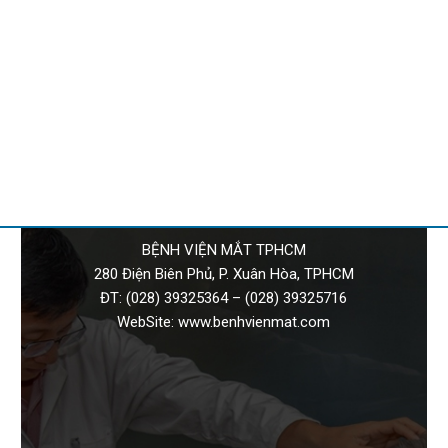
BỆNH VIỆN MẮT TPHCM
280 Điện Biên Phủ, P. Xuân Hòa, TPHCM
ĐT:
(028) 39325364
–
(028) 39325716
WebSite:
www.benhvienmat.com