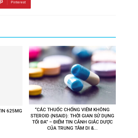
Pinterest
“CÁC THUỐC CHỐNG VIÊM KHÔNG
IN 625MG
STEROID (NSAID): THỜI GIAN SỬ DỤNG
TỐI ĐA” – ĐIỂM TIN CẢNH GIÁC DƯỢC
CỦA TRUNG TÂM DI &...