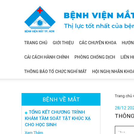
Bệnh
viện
mắt
TRANG CHỦ
GIỚI THIỆU
CÁC CHUYÊN KHOA
HƯỚNG
CẢI CÁCH HÀNH CHÍNH
PHÒNG CHỐNG DỊCH
LIÊN H
THÔNG BÁO TỔ CHỨC NGHỈ MÁT
HỘI NGHỊ NHÃN KHO
Trang chủ
BỆNH VỀ MẮT
28/12 20
TỔNG KẾT CHƯƠNG TRÌNH
THÔNG
KHÁM TẦM SOÁT TẬT KHÚC XẠ
CHO HỌC SINH
Xem Thêm