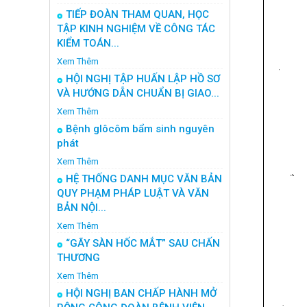
TIẾP ĐOÀN THAM QUAN, HỌC
TẬP KINH NGHIỆM VỀ CÔNG TÁC
KIỂM TOÁN...
Xem Thêm
HỘI NGHỊ TẬP HUẤN LẬP HỒ SƠ
VÀ HƯỚNG DẪN CHUẨN BỊ GIAO...
Xem Thêm
Bệnh glôcôm bẩm sinh nguyên
phát
Xem Thêm
HỆ THỐNG DANH MỤC VĂN BẢN
QUY PHẠM PHÁP LUẬT VÀ VĂN
BẢN NỘI...
Xem Thêm
“GÃY SÀN HỐC MẮT” SAU CHẤN
THƯƠNG
Xem Thêm
HỘI NGHỊ BAN CHẤP HÀNH MỞ