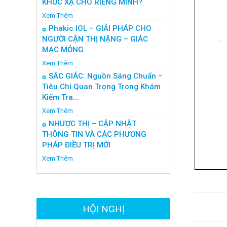
KHÚC XẠ CHO RIÊNG MÌNH?
Xem Thêm
Phakic IOL – GIẢI PHÁP CHO
NGƯỜI CẬN THỊ NẶNG – GIÁC
MẠC MỎNG
Xem Thêm
SẮC GIÁC: Nguồn Sáng Chuẩn –
Tiêu Chí Quan Trọng Trong Khám
Kiểm Tra...
Xem Thêm
NHƯỢC THỊ – CẬP NHẬT
THÔNG TIN VÀ CÁC PHƯƠNG
PHÁP ĐIỀU TRỊ MỚI
Xem Thêm
HỘI NGHỊ