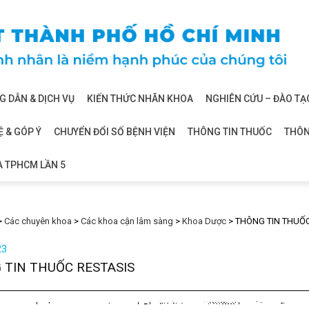
 DẪN & DỊCH VỤ
KIẾN THỨC NHÃN KHOA
NGHIÊN CỨU – ĐÀO TẠ
Ệ & GÓP Ý
CHUYỂN ĐỔI SỐ BỆNH VIỆN
THÔNG TIN THUỐC
THÔN
A TPHCM LẦN 5
>
Các chuyên khoa
>
Các khoa cận lâm sàng
>
Khoa Dược
>
THÔNG TIN THUỐC
23
 TIN THUỐC RESTASIS