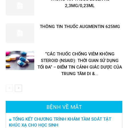
2,3MG/0,23ML
THÔNG TIN THUỐC AUGMENTIN 625MG
“CÁC THUỐC CHỐNG VIÊM KHÔNG
STEROID (NSAID): THỜI GIAN SỬ DỤNG
TỐI ĐA” – ĐIỂM TIN CẢNH GIÁC DƯỢC CỦA
TRUNG TÂM DI &...
BỆNH VỀ MẮT
TỔNG KẾT CHƯƠNG TRÌNH KHÁM TẦM SOÁT TẬT
KHÚC XẠ CHO HỌC SINH