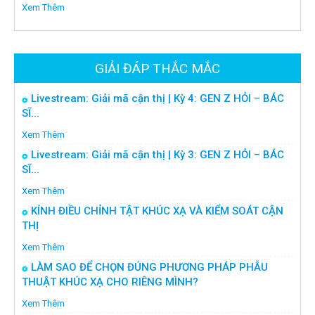
Xem Thêm
GIẢI ĐÁP THẮC MẮC
Livestream: Giải mã cận thị | Kỳ 4: GEN Z HỎI – BÁC
SĨ...
Xem Thêm
Livestream: Giải mã cận thị | Kỳ 3: GEN Z HỎI – BÁC
SĨ...
Xem Thêm
KÍNH ĐIỀU CHỈNH TẬT KHÚC XẠ VÀ KIỂM SOÁT CẬN
THỊ
Xem Thêm
LÀM SAO ĐỂ CHỌN ĐÚNG PHƯƠNG PHÁP PHẪU
THUẬT KHÚC XẠ CHO RIÊNG MÌNH?
Xem Thêm