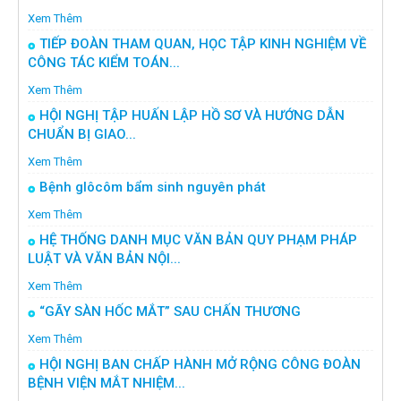
Xem Thêm
TIẾP ĐOÀN THAM QUAN, HỌC TẬP KINH NGHIỆM VỀ
CÔNG TÁC KIỂM TOÁN...
Xem Thêm
HỘI NGHỊ TẬP HUẤN LẬP HỒ SƠ VÀ HƯỚNG DẪN
CHUẨN BỊ GIAO...
Xem Thêm
Bệnh glôcôm bẩm sinh nguyên phát
Xem Thêm
HỆ THỐNG DANH MỤC VĂN BẢN QUY PHẠM PHÁP
LUẬT VÀ VĂN BẢN NỘI...
Xem Thêm
“GÃY SÀN HỐC MẮT” SAU CHẤN THƯƠNG
Xem Thêm
HỘI NGHỊ BAN CHẤP HÀNH MỞ RỘNG CÔNG ĐOÀN
BỆNH VIỆN MẮT NHIỆM...