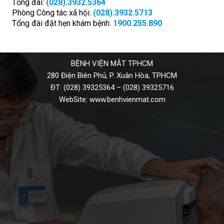
Tổng đài:
(028).3932.5364
Phòng Công tác xã hội:
(028).3932.5713
Tổng đài đặt hẹn khám bệnh:
1900.255.890
BỆNH VIỆN MẮT TPHCM
280 Điện Biên Phủ, P. Xuân Hòa, TPHCM
ĐT:
(028) 39325364
–
(028) 39325716
WebSite:
www.benhvienmat.com