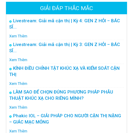
GIẢI ĐÁP THẮC MẮC
Livestream: Giải mã cận thị | Kỳ 4: GEN Z HỎI – BÁC
SĨ...
Xem Thêm
Livestream: Giải mã cận thị | Kỳ 3: GEN Z HỎI – BÁC
SĨ...
Xem Thêm
KÍNH ĐIỀU CHỈNH TẬT KHÚC XẠ VÀ KIỂM SOÁT CẬN
THỊ
Xem Thêm
LÀM SAO ĐỂ CHỌN ĐÚNG PHƯƠNG PHÁP PHẪU
THUẬT KHÚC XẠ CHO RIÊNG MÌNH?
Xem Thêm
Phakic IOL – GIẢI PHÁP CHO NGƯỜI CẬN THỊ NẶNG
– GIÁC MẠC MỎNG
Xem Thêm