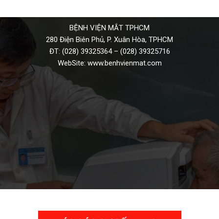
BỆNH VIỆN MẮT TPHCM
280 Điện Biên Phủ, P. Xuân Hòa, TPHCM
ĐT:
(028) 39325364
–
(028) 39325716
WebSite:
www.benhvienmat.com
THƯ VIỆN VIDEO HÌNH ẢNH