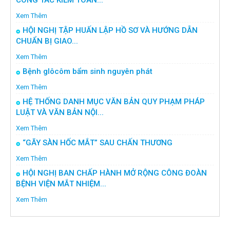
Xem Thêm
HỘI NGHỊ TẬP HUẤN LẬP HỒ SƠ VÀ HƯỚNG DẪN
CHUẨN BỊ GIAO...
Xem Thêm
Bệnh glôcôm bẩm sinh nguyên phát
Xem Thêm
HỆ THỐNG DANH MỤC VĂN BẢN QUY PHẠM PHÁP
LUẬT VÀ VĂN BẢN NỘI...
Xem Thêm
“GÃY SÀN HỐC MẮT” SAU CHẤN THƯƠNG
Xem Thêm
HỘI NGHỊ BAN CHẤP HÀNH MỞ RỘNG CÔNG ĐOÀN
BỆNH VIỆN MẮT NHIỆM...
Xem Thêm