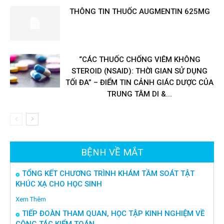
THÔNG TIN THUỐC AUGMENTIN 625MG
“CÁC THUỐC CHỐNG VIÊM KHÔNG
STEROID (NSAID): THỜI GIAN SỬ DỤNG
TỐI ĐA” – ĐIỂM TIN CẢNH GIÁC DƯỢC CỦA
TRUNG TÂM DI &...
BỆNH VỀ MẮT
TỔNG KẾT CHƯƠNG TRÌNH KHÁM TẦM SOÁT TẬT
KHÚC XẠ CHO HỌC SINH
Xem Thêm
TIẾP ĐOÀN THAM QUAN, HỌC TẬP KINH NGHIỆM VỀ
CÔNG TÁC KIỂM TOÁN...