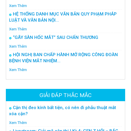
Xem Thêm
HỆ THỐNG DANH MỤC VĂN BẢN QUY PHẠM PHÁP
LUẬT VÀ VĂN BẢN NỘI...
Xem Thêm
“GÃY SÀN HỐC MẮT” SAU CHẤN THƯƠNG
Xem Thêm
HỘI NGHỊ BAN CHẤP HÀNH MỞ RỘNG CÔNG ĐOÀN
BỆNH VIỆN MẮT NHIỆM...
Xem Thêm
GIẢI ĐÁP THẮC MẮC
Cận thị đeo kính bất tiện, có nên đi phẫu thuật mắt
xóa cận?
Xem Thêm