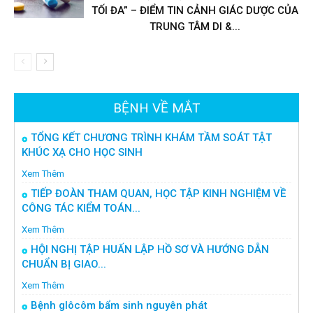
TỐI ĐA” – ĐIỂM TIN CẢNH GIÁC DƯỢC CỦA
TRUNG TÂM DI &...
BỆNH VỀ MẮT
TỔNG KẾT CHƯƠNG TRÌNH KHÁM TẦM SOÁT TẬT
KHÚC XẠ CHO HỌC SINH
Xem Thêm
TIẾP ĐOÀN THAM QUAN, HỌC TẬP KINH NGHIỆM VỀ
CÔNG TÁC KIỂM TOÁN...
Xem Thêm
HỘI NGHỊ TẬP HUẤN LẬP HỒ SƠ VÀ HƯỚNG DẪN
CHUẨN BỊ GIAO...
Xem Thêm
Bệnh glôcôm bẩm sinh nguyên phát