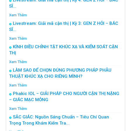
Livestream: Giải mã cận thị | Kỳ 4: GEN Z HỎI – BÁC
SĨ...
Xem Thêm
Livestream: Giải mã cận thị | Kỳ 3: GEN Z HỎI – BÁC
SĨ...
Xem Thêm
KÍNH ĐIỀU CHỈNH TẬT KHÚC XẠ VÀ KIỂM SOÁT CẬN
THỊ
Xem Thêm
LÀM SAO ĐỂ CHỌN ĐÚNG PHƯƠNG PHÁP PHẪU
THUẬT KHÚC XẠ CHO RIÊNG MÌNH?
Xem Thêm
Phakic IOL – GIẢI PHÁP CHO NGƯỜI CẬN THỊ NẶNG
– GIÁC MẠC MỎNG
Xem Thêm
SẮC GIÁC: Nguồn Sáng Chuẩn – Tiêu Chí Quan
Trọng Trong Khám Kiểm Tra...