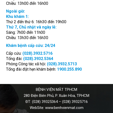
Chiều: 13h00 đến 16h00
Ngoài giờ:
Khu khám 1:
Thứ 2 đến thứ 6: 16h30 đến 19h00
Thứ 7, Chủ nhật và ngày lễ:
Sáng: 7h00 đến 11h00
Chiều: 13h30 đến 16h30
Khám bệnh cấp cứu: 24/24
Cấp cứu:
(028).3932.5716
Tổng đài:
(028).3932.5364
Phòng Công tác xã hội:
(028).3932.5713
Tổng đài đặt hẹn khám bệnh:
1900.255.890
BỆNH VIỆN MẮT TPHCM
280 Điện Biên Phủ, P. Xuân Hòa, TPHCM
ĐT:
(028) 39325364
–
(028) 39325716
WebSite:
www.benhvienmat.com