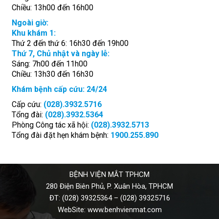
Chiều: 13h00 đến 16h00
Ngoài giờ:
Khu khám 1:
Thứ 2 đến thứ 6: 16h30 đến 19h00
Thứ 7, Chủ nhật và ngày lễ:
Sáng: 7h00 đến 11h00
Chiều: 13h30 đến 16h30
Khám bệnh cấp cứu: 24/24
Cấp cứu:
(028).3932.5716
Tổng đài:
(028).3932.5364
Phòng Công tác xã hội:
(028).3932.5713
Tổng đài đặt hẹn khám bệnh:
1900.255.890
BỆNH VIỆN MẮT TPHCM
280 Điện Biên Phủ, P. Xuân Hòa, TPHCM
ĐT:
(028) 39325364
–
(028) 39325716
WebSite:
www.benhvienmat.com