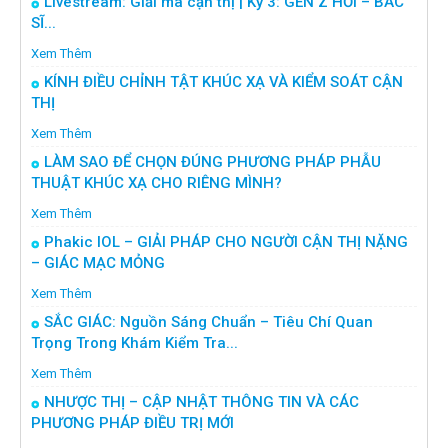
Livestream: Giải mã cận thị | Kỳ 3: GEN Z HỎI – BÁC
SĨ...
Xem Thêm
KÍNH ĐIỀU CHỈNH TẬT KHÚC XẠ VÀ KIỂM SOÁT CẬN
THỊ
Xem Thêm
LÀM SAO ĐỂ CHỌN ĐÚNG PHƯƠNG PHÁP PHẪU
THUẬT KHÚC XẠ CHO RIÊNG MÌNH?
Xem Thêm
Phakic IOL – GIẢI PHÁP CHO NGƯỜI CẬN THỊ NẶNG
– GIÁC MẠC MỎNG
Xem Thêm
SẮC GIÁC: Nguồn Sáng Chuẩn – Tiêu Chí Quan
Trọng Trong Khám Kiểm Tra...
Xem Thêm
NHƯỢC THỊ – CẬP NHẬT THÔNG TIN VÀ CÁC
PHƯƠNG PHÁP ĐIỀU TRỊ MỚI