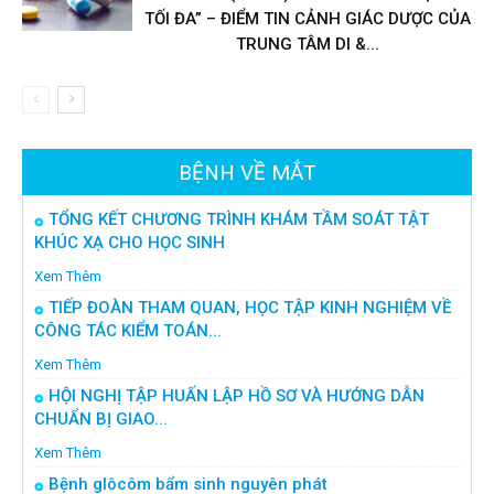
TỐI ĐA” – ĐIỂM TIN CẢNH GIÁC DƯỢC CỦA
TRUNG TÂM DI &...
BỆNH VỀ MẮT
TỔNG KẾT CHƯƠNG TRÌNH KHÁM TẦM SOÁT TẬT
KHÚC XẠ CHO HỌC SINH
Xem Thêm
TIẾP ĐOÀN THAM QUAN, HỌC TẬP KINH NGHIỆM VỀ
CÔNG TÁC KIỂM TOÁN...
Xem Thêm
HỘI NGHỊ TẬP HUẤN LẬP HỒ SƠ VÀ HƯỚNG DẪN
CHUẨN BỊ GIAO...
Xem Thêm
Bệnh glôcôm bẩm sinh nguyên phát