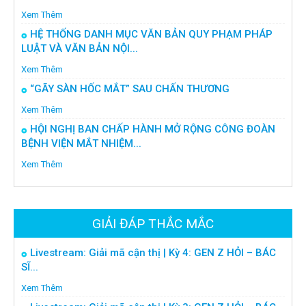
Xem Thêm
HỆ THỐNG DANH MỤC VĂN BẢN QUY PHẠM PHÁP
LUẬT VÀ VĂN BẢN NỘI...
Xem Thêm
“GÃY SÀN HỐC MẮT” SAU CHẤN THƯƠNG
Xem Thêm
HỘI NGHỊ BAN CHẤP HÀNH MỞ RỘNG CÔNG ĐOÀN
BỆNH VIỆN MẮT NHIỆM...
Xem Thêm
GIẢI ĐÁP THẮC MẮC
Livestream: Giải mã cận thị | Kỳ 4: GEN Z HỎI – BÁC
SĨ...
Xem Thêm