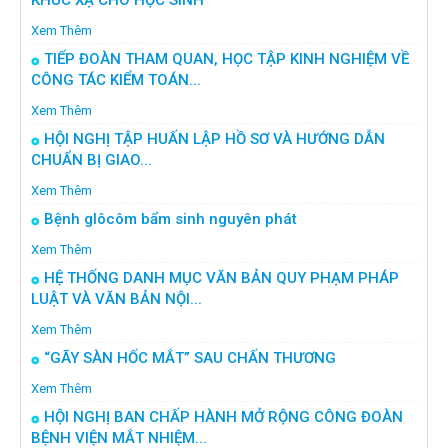
Xem Thêm
TIẾP ĐOÀN THAM QUAN, HỌC TẬP KINH NGHIỆM VỀ
CÔNG TÁC KIỂM TOÁN...
Xem Thêm
HỘI NGHỊ TẬP HUẤN LẬP HỒ SƠ VÀ HƯỚNG DẪN
CHUẨN BỊ GIAO...
Xem Thêm
Bệnh glôcôm bẩm sinh nguyên phát
Xem Thêm
HỆ THỐNG DANH MỤC VĂN BẢN QUY PHẠM PHÁP
LUẬT VÀ VĂN BẢN NỘI...
Xem Thêm
“GÃY SÀN HỐC MẮT” SAU CHẤN THƯƠNG
Xem Thêm
HỘI NGHỊ BAN CHẤP HÀNH MỞ RỘNG CÔNG ĐOÀN
BỆNH VIỆN MẮT NHIỆM...