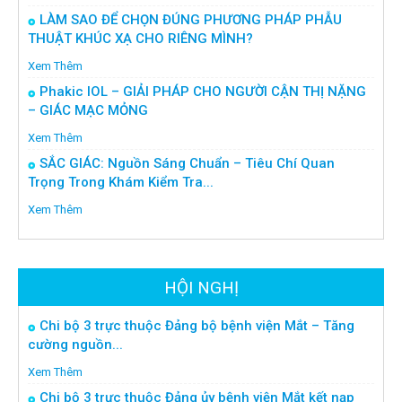
LÀM SAO ĐỂ CHỌN ĐÚNG PHƯƠNG PHÁP PHẪU
THUẬT KHÚC XẠ CHO RIÊNG MÌNH?
Xem Thêm
Phakic IOL – GIẢI PHÁP CHO NGƯỜI CẬN THỊ NẶNG
– GIÁC MẠC MỎNG
Xem Thêm
SẮC GIÁC: Nguồn Sáng Chuẩn – Tiêu Chí Quan
Trọng Trong Khám Kiểm Tra...
Xem Thêm
HỘI NGHỊ
Chi bộ 3 trực thuộc Đảng bộ bệnh viện Mắt – Tăng
cường nguồn...
Xem Thêm
Chi bộ 3 trực thuộc Đảng ủy bệnh viện Mắt kết nạp