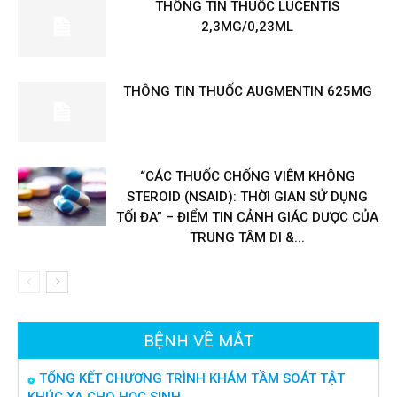
THÔNG TIN THUỐC LUCENTIS
2,3MG/0,23ML
THÔNG TIN THUỐC AUGMENTIN 625MG
“CÁC THUỐC CHỐNG VIÊM KHÔNG
STEROID (NSAID): THỜI GIAN SỬ DỤNG
TỐI ĐA” – ĐIỂM TIN CẢNH GIÁC DƯỢC CỦA
TRUNG TÂM DI &...
BỆNH VỀ MẮT
TỔNG KẾT CHƯƠNG TRÌNH KHÁM TẦM SOÁT TẬT
KHÚC XẠ CHO HỌC SINH