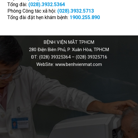
Tổng đài:
(028).3932.5364
Phòng Công tác xã hội:
(028).3932.5713
Tổng đài đặt hẹn khám bệnh:
1900.255.890
BỆNH VIỆN MẮT TPHCM
280 Điện Biên Phủ, P. Xuân Hòa, TPHCM
ĐT:
(028) 39325364
–
(028) 39325716
WebSite:
www.benhvienmat.com