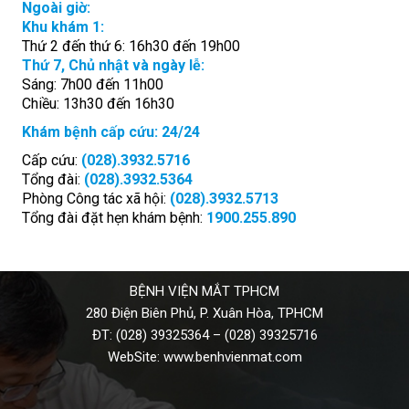
Ngoài giờ:
Khu khám 1:
Thứ 2 đến thứ 6: 16h30 đến 19h00
Thứ 7, Chủ nhật và ngày lễ:
Sáng: 7h00 đến 11h00
Chiều: 13h30 đến 16h30
Khám bệnh cấp cứu: 24/24
Cấp cứu:
(028).3932.5716
Tổng đài:
(028).3932.5364
Phòng Công tác xã hội:
(028).3932.5713
Tổng đài đặt hẹn khám bệnh:
1900.255.890
BỆNH VIỆN MẮT TPHCM
280 Điện Biên Phủ, P. Xuân Hòa, TPHCM
ĐT:
(028) 39325364
–
(028) 39325716
WebSite:
www.benhvienmat.com