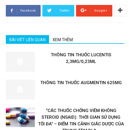
Facebook
Twitter
Google+
BÀI VIẾT LIÊN QUAN
XEM THÊM
THÔNG TIN THUỐC LUCENTIS
2,3MG/0,23ML
THÔNG TIN THUỐC AUGMENTIN 625MG
“CÁC THUỐC CHỐNG VIÊM KHÔNG
STEROID (NSAID): THỜI GIAN SỬ DỤNG
TỐI ĐA” – ĐIỂM TIN CẢNH GIÁC DƯỢC CỦA