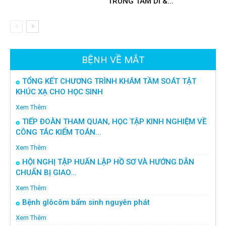
TRUNG TÂM DI &...
BỆNH VỀ MẮT
TỔNG KẾT CHƯƠNG TRÌNH KHÁM TẦM SOÁT TẬT
KHÚC XẠ CHO HỌC SINH
Xem Thêm
TIẾP ĐOÀN THAM QUAN, HỌC TẬP KINH NGHIỆM VỀ
CÔNG TÁC KIỂM TOÁN...
Xem Thêm
HỘI NGHỊ TẬP HUẤN LẬP HỒ SƠ VÀ HƯỚNG DẪN
CHUẨN BỊ GIAO...
Xem Thêm
Bệnh glôcôm bẩm sinh nguyên phát
Xem Thêm