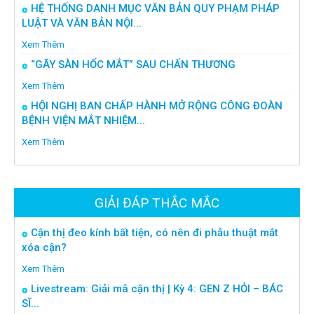
HỆ THỐNG DANH MỤC VĂN BẢN QUY PHẠM PHÁP
LUẬT VÀ VĂN BẢN NỘI...
Xem Thêm
“GÃY SÀN HỐC MẮT” SAU CHẤN THƯƠNG
Xem Thêm
HỘI NGHỊ BAN CHẤP HÀNH MỞ RỘNG CÔNG ĐOÀN
BỆNH VIỆN MẮT NHIỆM...
Xem Thêm
GIẢI ĐÁP THẮC MẮC
Cận thị đeo kính bất tiện, có nên đi phẫu thuật mắt
xóa cận?
Xem Thêm
Livestream: Giải mã cận thị | Kỳ 4: GEN Z HỎI – BÁC
SĨ...