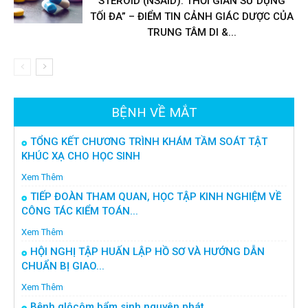
STEROID (NSAID): THỜI GIAN SỬ DỤNG
TỐI ĐA” – ĐIỂM TIN CẢNH GIÁC DƯỢC CỦA
TRUNG TÂM DI &...
BỆNH VỀ MẮT
TỔNG KẾT CHƯƠNG TRÌNH KHÁM TẦM SOÁT TẬT
KHÚC XẠ CHO HỌC SINH
Xem Thêm
TIẾP ĐOÀN THAM QUAN, HỌC TẬP KINH NGHIỆM VỀ
CÔNG TÁC KIỂM TOÁN...
Xem Thêm
HỘI NGHỊ TẬP HUẤN LẬP HỒ SƠ VÀ HƯỚNG DẪN
CHUẨN BỊ GIAO...
Xem Thêm
Bệnh glôcôm bẩm sinh nguyên phát