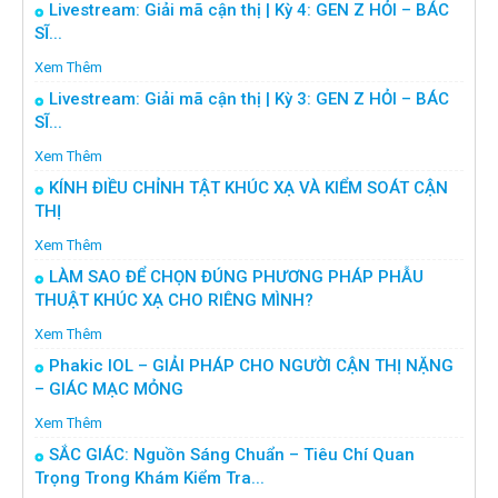
Livestream: Giải mã cận thị | Kỳ 4: GEN Z HỎI – BÁC
SĨ...
Xem Thêm
Livestream: Giải mã cận thị | Kỳ 3: GEN Z HỎI – BÁC
SĨ...
Xem Thêm
KÍNH ĐIỀU CHỈNH TẬT KHÚC XẠ VÀ KIỂM SOÁT CẬN
THỊ
Xem Thêm
LÀM SAO ĐỂ CHỌN ĐÚNG PHƯƠNG PHÁP PHẪU
THUẬT KHÚC XẠ CHO RIÊNG MÌNH?
Xem Thêm
Phakic IOL – GIẢI PHÁP CHO NGƯỜI CẬN THỊ NẶNG
– GIÁC MẠC MỎNG
Xem Thêm
SẮC GIÁC: Nguồn Sáng Chuẩn – Tiêu Chí Quan
Trọng Trong Khám Kiểm Tra...