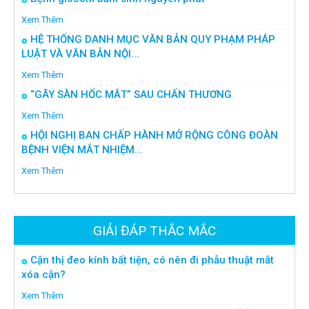
Xem Thêm
HỆ THỐNG DANH MỤC VĂN BẢN QUY PHẠM PHÁP
LUẬT VÀ VĂN BẢN NỘI...
Xem Thêm
“GÃY SÀN HỐC MẮT” SAU CHẤN THƯƠNG
Xem Thêm
HỘI NGHỊ BAN CHẤP HÀNH MỞ RỘNG CÔNG ĐOÀN
BỆNH VIỆN MẮT NHIỆM...
Xem Thêm
GIẢI ĐÁP THẮC MẮC
Cận thị đeo kính bất tiện, có nên đi phẫu thuật mắt
xóa cận?
Xem Thêm