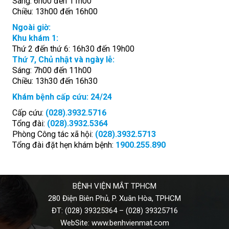
Sáng: 6h00 đến 11h00
Chiều: 13h00 đến 16h00
Ngoài giờ:
Khu khám 1:
Thứ 2 đến thứ 6: 16h30 đến 19h00
Thứ 7, Chủ nhật và ngày lễ:
Sáng: 7h00 đến 11h00
Chiều: 13h30 đến 16h30
Khám bệnh cấp cứu: 24/24
Cấp cứu:
(028).3932.5716
Tổng đài:
(028).3932.5364
Phòng Công tác xã hội:
(028).3932.5713
Tổng đài đặt hẹn khám bệnh:
1900.255.890
BỆNH VIỆN MẮT TPHCM
280 Điện Biên Phủ, P. Xuân Hòa, TPHCM
ĐT:
(028) 39325364
–
(028) 39325716
WebSite:
www.benhvienmat.com