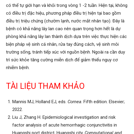
có thể tự giới hạn và khỏi trong vòng 1 -2 tuần. Hiện tại, không
có điều trị đặc hiệu, phương pháp điều trị hiện tại bao gồm
điều trị triệu chứng (chườm lạnh, nước mắt nhân tạo). Đây là
bệnh có khả năng lây lan cao nên quan trọng hơn hết là dự
phòng khả năng lây lan thành dịch dựa trên việc thực hiện các
biện pháp vệ sinh cá nhân, rửa tay đúng cách, vệ sinh môi
trường sống, tránh tiếp xúc với nguồn bệnh. Ngoài ra cần duy
trì sức khỏe tăng cường miễn dịch để giảm thiểu nguy cơ
nhiễm bệnh.
TÀI LIỆU THAM KHẢO
Mannis MJ, Holland EJ, eds.
Cornea
. Fifth edition. Elsevier;
2022.
Liu J, Zhang H. Epidemiological investigation and risk
factor analysis of acute hemorrhagic conjunctivitis in
Huangshi port district, Huangshi city.
Computational and