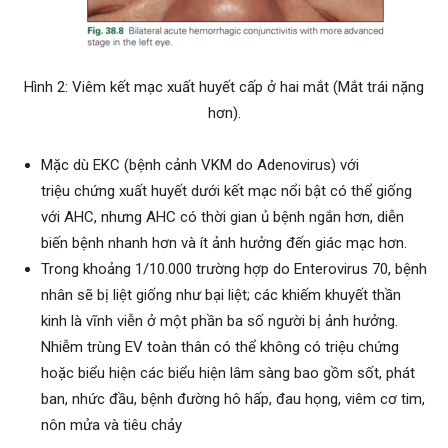
Hình 2: Viêm kết mạc xuất huyết cấp ở hai mắt (Mắt trái nặng
hơn).
Mặc dù EKC (bệnh cảnh VKM do Adenovirus) với
triệu chứng xuất huyết dưới kết mạc nổi bật có thể giống
với AHC, nhưng AHC có thời gian ủ bệnh ngắn hơn, diễn
biến bệnh nhanh hơn và ít ảnh hưởng đến giác mạc hơn.
Trong khoảng 1/10.000 trường hợp do Enterovirus 70, bệnh
nhân sẽ bị liệt giống như bại liệt; các khiếm khuyết thần
kinh là vĩnh viễn ở một phần ba số người bị ảnh hưởng.
Nhiễm trùng EV toàn thân có thể không có triệu chứng
hoặc biểu hiện các biểu hiện lâm sàng bao gồm sốt, phát
ban, nhức đầu, bệnh đường hô hấp, đau họng, viêm cơ tim,
nôn mửa và tiêu chảy