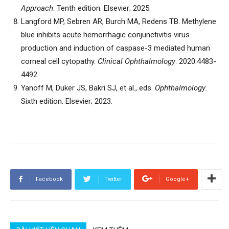
Approach
. Tenth edition. Elsevier; 2025.
Langford MP, Sebren AR, Burch MA, Redens TB. Methylene
blue inhibits acute hemorrhagic conjunctivitis virus
production and induction of caspase-3 mediated human
corneal cell cytopathy.
Clinical Ophthalmology
. 2020:4483-
4492.
Yanoff M, Duker JS, Bakri SJ, et al., eds.
Ophthalmology
.
Sixth edition. Elsevier; 2023.
Facebook
Twitter
Google+