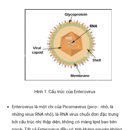
Hình 1: Cấu trúc của Enterovirus
Enterovirus là một chi của Picornavirus (pico-: nhỏ, là
những virus RNA nhỏ), là RNA virus chuỗi đơn đặc trưng
bởi cấu trúc nhị thập diện, không có màng lipid bao bên
ngoài. Tất cả Enterovirus đều có tính kháng nguyên không