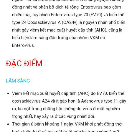
đồng nhất và phân bố dịch tễ rộng. Enterovirus bao gồm
nhiều loại, tuy nhiên Enterovirus type 70 (EV70) và biến thể
type 24 Coxsackievirus A (CA24v) là nguyên nhân phổ biến
nhất gây viêm kết mạc xuất huyết cấp tính (AHC), cũng là
biểu hiện lâm sàng đặc trưng của nhóm VKM do
Enterovirus.
ĐẶC ĐIỂM
LÂM SÀNG
Viêm kết mạc xuất huyết cấp tính (AHC) do EV70, biến thể
coxsackievirus A24 và ít gặp hơn là Adenovirus type 11 gây
ra, là một trong những hội chứng do virus ở mắt nghiêm
trọng nhất, hay xảy ra ở các vùng nhiệt đới.
Thời gian ủ bệnh khoảng 1 ngày, VKM khởi phát đồng thời
hoặc tuần tự ở cả hai mắt (mắt còn lại trong vòng 1 – 2