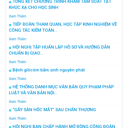
TỔNG KẾT CHƯƠNG TRÌNH KHÁM TẦM SOÁT TẬT
KHÚC XẠ CHO HỌC SINH
Xem Thêm
TIẾP ĐOÀN THAM QUAN, HỌC TẬP KINH NGHIỆM VỀ
CÔNG TÁC KIỂM TOÁN...
Xem Thêm
HỘI NGHỊ TẬP HUẤN LẬP HỒ SƠ VÀ HƯỚNG DẪN
CHUẨN BỊ GIAO...
Xem Thêm
Bệnh glôcôm bẩm sinh nguyên phát
Xem Thêm
HỆ THỐNG DANH MỤC VĂN BẢN QUY PHẠM PHÁP
LUẬT VÀ VĂN BẢN NỘI...
Xem Thêm
“GÃY SÀN HỐC MẮT” SAU CHẤN THƯƠNG
Xem Thêm
HỘI NGHỊ BAN CHẤP HÀNH MỞ RỘNG CÔNG ĐOÀN