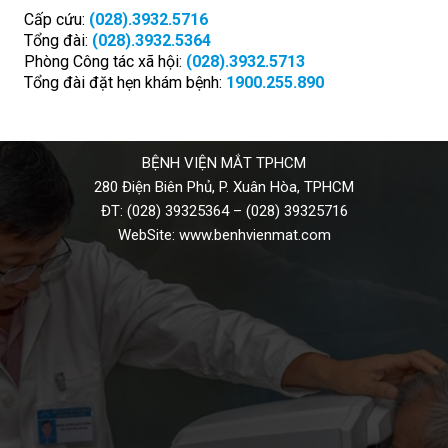
Cấp cứu:
(028).3932.5716
Tổng đài:
(028).3932.5364
Phòng Công tác xã hội:
(028).3932.5713
Tổng đài đặt hẹn khám bệnh:
1900.255.890
BỆNH VIỆN MẮT TPHCM
280 Điện Biên Phủ, P. Xuân Hòa, TPHCM
ĐT:
(028) 39325364
–
(028) 39325716
WebSite:
www.benhvienmat.com