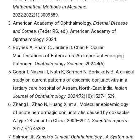
Mathematical Methods in Medicine.
2022;2022(1):3009589.
American Academy of Ophthalmology.
External Disease
and Cornea
. (Feder RS, ed.). American Academy of
Ophthalmology; 2024.
Boynes A, Pham C, Jardine D, Chan E. Ocular
Manifestations of Enterovirus: An Important Emerging
Pathogen.
Ophthalmology Science
. 2024;4(6)
Gogoi T, Naznin T, Nath K, Sarmah N, Borkakoty B. A clinical
study on current patterns of epidemic conjunctivitis in a
tertiary care hospital of Assam, North-East India.
Indian
Journal of Ophthalmology
. 2024;72(10):1527-1529.
Zhang L, Zhao N, Huang X, et al. Molecular epidemiology
of acute hemorrhagic conjunctivitis caused by coxsackie
A type 24 variant in China, 2004–2014.
Scientific reports
.
2017;7(1):45202.
Salmon JF.
Kanski’s Clinical Ophthalmology : A Systematic