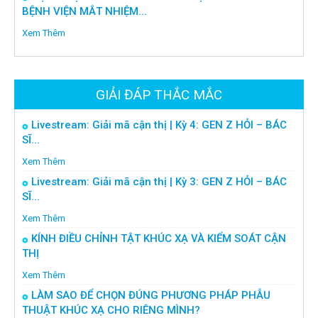
BỆNH VIỆN MẮT NHIỆM...
Xem Thêm
GIẢI ĐÁP THẮC MẮC
Livestream: Giải mã cận thị | Kỳ 4: GEN Z HỎI – BÁC
SĨ...
Xem Thêm
Livestream: Giải mã cận thị | Kỳ 3: GEN Z HỎI – BÁC
SĨ...
Xem Thêm
KÍNH ĐIỀU CHỈNH TẬT KHÚC XẠ VÀ KIỂM SOÁT CẬN
THỊ
Xem Thêm
LÀM SAO ĐỂ CHỌN ĐÚNG PHƯƠNG PHÁP PHẪU
THUẬT KHÚC XẠ CHO RIÊNG MÌNH?