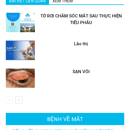
BÀI VIẾT LIÊN QUAN
XEM THÊM
TỜ RƠI CHĂM SÓC MẮT SAU THỰC HIỆN
TIỂU PHẪU
Lão thị
SẠN VÔI
BỆNH VỀ MẮT