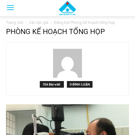
Trang chủ
Các tác giả
Đăng bởi Phòng Kế hoạch tổng họp
PHÒNG KẾ HOẠCH TỔNG HỌP
156 Bài viết
0 BÌNH LUẬN