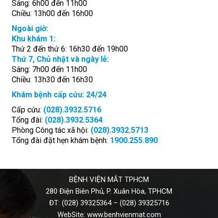
Sáng: 6h00 đến 11h00
Chiều: 13h00 đến 16h00
Ngoài giờ:
Khu khám 1:
Thứ 2 đến thứ 6: 16h30 đến 19h00
Thứ 7, Chủ nhật và ngày lễ:
Sáng: 7h00 đến 11h00
Chiều: 13h30 đến 16h30
Khám bệnh cấp cứu: 24/24
Cấp cứu:
(028).3932.5716
Tổng đài:
(028).3932.5364
Phòng Công tác xã hội:
(028).3932.5713
Tổng đài đặt hẹn khám bệnh:
1900.255.890
BỆNH VIỆN MẮT TPHCM
280 Điện Biên Phủ, P. Xuân Hòa, TPHCM
ĐT:
(028) 39325364
–
(028) 39325716
WebSite:
www.benhvienmat.com