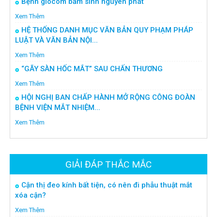
Bệnh glôcôm bẩm sinh nguyên phát
Xem Thêm
HỆ THỐNG DANH MỤC VĂN BẢN QUY PHẠM PHÁP
LUẬT VÀ VĂN BẢN NỘI...
Xem Thêm
“GÃY SÀN HỐC MẮT” SAU CHẤN THƯƠNG
Xem Thêm
HỘI NGHỊ BAN CHẤP HÀNH MỞ RỘNG CÔNG ĐOÀN
BỆNH VIỆN MẮT NHIỆM...
Xem Thêm
GIẢI ĐÁP THẮC MẮC
Cận thị đeo kính bất tiện, có nên đi phẫu thuật mắt
xóa cận?
Xem Thêm