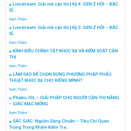
Livestream: Giải mã cận thị | Kỳ 4: GEN Z HỎI – BÁC
SĨ...
Xem Thêm
Livestream: Giải mã cận thị | Kỳ 3: GEN Z HỎI – BÁC
SĨ...
Xem Thêm
KÍNH ĐIỀU CHỈNH TẬT KHÚC XẠ VÀ KIỂM SOÁT CẬN
THỊ
Xem Thêm
LÀM SAO ĐỂ CHỌN ĐÚNG PHƯƠNG PHÁP PHẪU
THUẬT KHÚC XẠ CHO RIÊNG MÌNH?
Xem Thêm
Phakic IOL – GIẢI PHÁP CHO NGƯỜI CẬN THỊ NẶNG
– GIÁC MẠC MỎNG
Xem Thêm
SẮC GIÁC: Nguồn Sáng Chuẩn – Tiêu Chí Quan
Trọng Trong Khám Kiểm Tra...