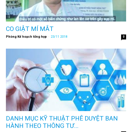
CO GIẬT MÍ MẮT
Phòng Kế hoạch tổng họp
-
23/11 2018
0
DANH MỤC KỸ THUẬT PHÊ DUYỆT BAN
HÀNH THEO THÔNG TƯ...