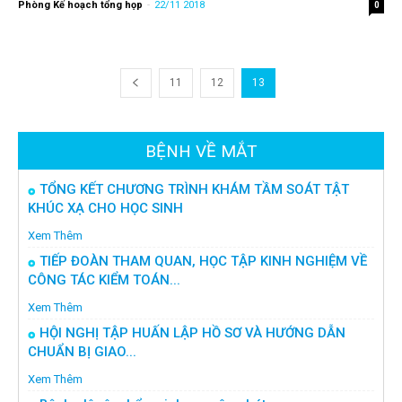
Phòng Kế hoạch tổng họp
-
22/11 2018
0
11
12
13
BỆNH VỀ MẮT
TỔNG KẾT CHƯƠNG TRÌNH KHÁM TẦM SOÁT TẬT
KHÚC XẠ CHO HỌC SINH
Xem Thêm
TIẾP ĐOÀN THAM QUAN, HỌC TẬP KINH NGHIỆM VỀ
CÔNG TÁC KIỂM TOÁN...
Xem Thêm
HỘI NGHỊ TẬP HUẤN LẬP HỒ SƠ VÀ HƯỚNG DẪN
CHUẨN BỊ GIAO...
Xem Thêm