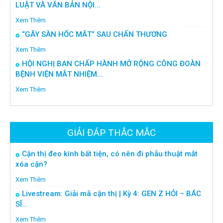
LUẬT VÀ VĂN BẢN NỘI...
Xem Thêm
“GÃY SÀN HỐC MẮT” SAU CHẤN THƯƠNG
Xem Thêm
HỘI NGHỊ BAN CHẤP HÀNH MỞ RỘNG CÔNG ĐOÀN
BỆNH VIỆN MẮT NHIỆM...
Xem Thêm
GIẢI ĐÁP THẮC MẮC
Cận thị đeo kính bất tiện, có nên đi phẫu thuật mắt
xóa cận?
Xem Thêm
Livestream: Giải mã cận thị | Kỳ 4: GEN Z HỎI – BÁC
SĨ...
Xem Thêm