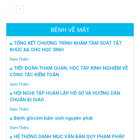
BỆNH VỀ MẮT
TỔNG KẾT CHƯƠNG TRÌNH KHÁM TẦM SOÁT TẬT
KHÚC XẠ CHO HỌC SINH
Xem Thêm
TIẾP ĐOÀN THAM QUAN, HỌC TẬP KINH NGHIỆM VỀ
CÔNG TÁC KIỂM TOÁN...
Xem Thêm
HỘI NGHỊ TẬP HUẤN LẬP HỒ SƠ VÀ HƯỚNG DẪN
CHUẨN BỊ GIAO...
Xem Thêm
Bệnh glôcôm bẩm sinh nguyên phát
Xem Thêm
HỆ THỐNG DANH MỤC VĂN BẢN QUY PHẠM PHÁP