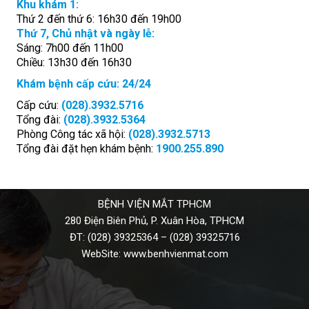
Khu khám 1:
Thứ 2 đến thứ 6: 16h30 đến 19h00
Thứ 7, Chủ nhật và ngày lễ:
Sáng: 7h00 đến 11h00
Chiều: 13h30 đến 16h30
Khám bệnh cấp cứu: 24/24
Cấp cứu:
(028).3932.5716
Tổng đài:
(028).3932.5364
Phòng Công tác xã hội:
(028).3932.5713
Tổng đài đặt hẹn khám bệnh:
1900.255.890
BỆNH VIỆN MẮT TPHCM
280 Điện Biên Phủ, P. Xuân Hòa, TPHCM
ĐT:
(028) 39325364
–
(028) 39325716
WebSite:
www.benhvienmat.com