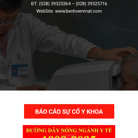
ĐT:
(028) 39325364
–
(028) 39325716
WebSite:
www.benhvienmat.com
THƯ VIỆN VIDEO HÌNH ẢNH