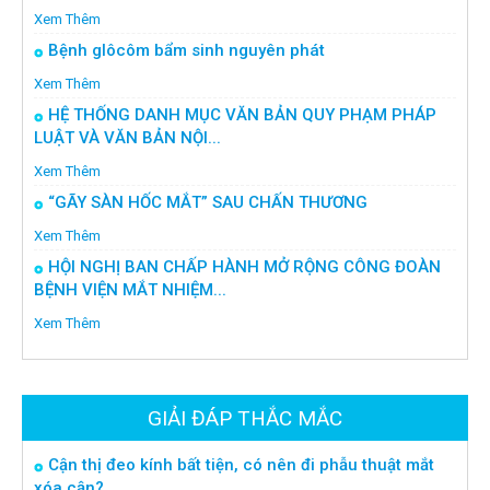
Xem Thêm
Bệnh glôcôm bẩm sinh nguyên phát
Xem Thêm
HỆ THỐNG DANH MỤC VĂN BẢN QUY PHẠM PHÁP
LUẬT VÀ VĂN BẢN NỘI...
Xem Thêm
“GÃY SÀN HỐC MẮT” SAU CHẤN THƯƠNG
Xem Thêm
HỘI NGHỊ BAN CHẤP HÀNH MỞ RỘNG CÔNG ĐOÀN
BỆNH VIỆN MẮT NHIỆM...
Xem Thêm
GIẢI ĐÁP THẮC MẮC
Cận thị đeo kính bất tiện, có nên đi phẫu thuật mắt
xóa cận?