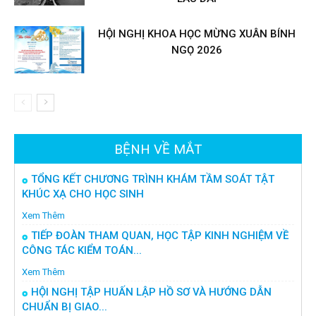
HỘI NGHỊ KHOA HỌC MỪNG XUÂN BÍNH
NGỌ 2026
BỆNH VỀ MẮT
TỔNG KẾT CHƯƠNG TRÌNH KHÁM TẦM SOÁT TẬT
KHÚC XẠ CHO HỌC SINH
Xem Thêm
TIẾP ĐOÀN THAM QUAN, HỌC TẬP KINH NGHIỆM VỀ
CÔNG TÁC KIỂM TOÁN...
Xem Thêm
HỘI NGHỊ TẬP HUẤN LẬP HỒ SƠ VÀ HƯỚNG DẪN
CHUẨN BỊ GIAO...