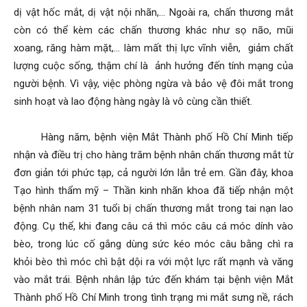
dị vật hốc mắt, dị vật nội nhãn,… Ngoài ra, chấn thương mắt
còn có thể kèm các chấn thương khác như sọ não, mũi
xoang, răng hàm mặt,… làm mất thị lực vĩnh viễn, giảm chất
lượng cuộc sống, thậm chí là ảnh hưởng đến tính mạng của
người bệnh. Vì vậy, việc phòng ngừa và bảo vệ đôi mắt trong
sinh hoạt và lao động hàng ngày là vô cùng cần thiết.
Hàng năm, bệnh viện Mắt Thành phố Hồ Chí Minh tiếp
nhận và điều trị cho hàng trăm bệnh nhân chấn thương mắt từ
đơn giản tới phức tạp, cả người lớn lẫn trẻ em. Gần đây, khoa
Tạo hình thẩm mỹ – Thần kinh nhãn khoa đã tiếp nhận một
bệnh nhân nam 31 tuổi bị chấn thương mắt trong tai nạn lao
động. Cụ thể, khi đang câu cá thì móc câu cá móc dính vào
bèo, trong lúc cố gắng dùng sức kéo móc câu bằng chì ra
khỏi bèo thì móc chì bật dội ra với một lực rất mạnh và văng
vào mắt trái. Bệnh nhân lập tức đến khám tại bệnh viện Mắt
Thành phố Hồ Chí Minh trong tình trạng mi mắt sưng nề, rách