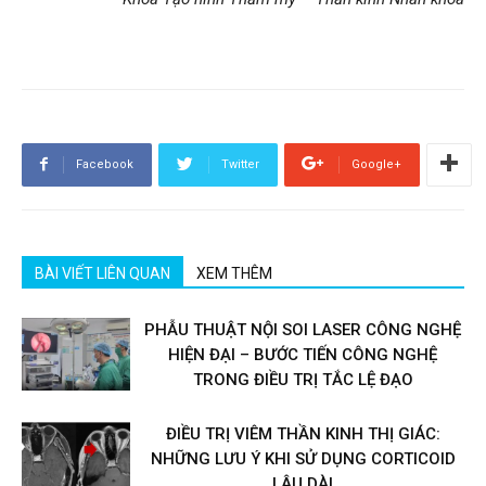
Facebook
Twitter
Google+
BÀI VIẾT LIÊN QUAN
XEM THÊM
PHẪU THUẬT NỘI SOI LASER CÔNG NGHỆ
HIỆN ĐẠI – BƯỚC TIẾN CÔNG NGHỆ
TRONG ĐIỀU TRỊ TẮC LỆ ĐẠO
ĐIỀU TRỊ VIÊM THẦN KINH THỊ GIÁC:
NHỮNG LƯU Ý KHI SỬ DỤNG CORTICOID
LÂU DÀI