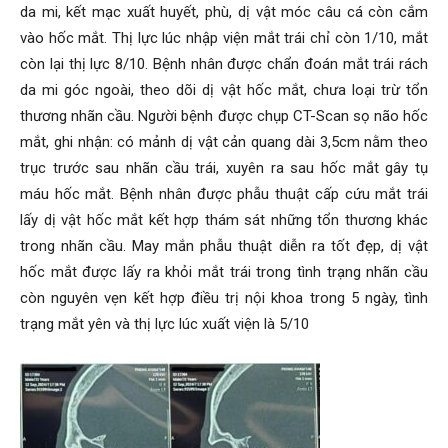
da mi, kết mạc xuất huyết, phù, dị vật móc câu cá còn cắm
vào hốc mắt. Thị lực lúc nhập viện mắt trái chỉ còn 1/10, mắt
còn lại thị lực 8/10. Bệnh nhân được chẩn đoán mắt trái rách
da mi góc ngoài, theo dõi dị vật hốc mắt, chưa loại trừ tổn
thương nhãn cầu. Người bệnh được chụp CT-Scan sọ não hốc
mắt, ghi nhận: có mảnh dị vật cản quang dài 3,5cm nằm theo
trục trước sau nhãn cầu trái, xuyên ra sau hốc mắt gây tụ
máu hốc mắt. Bệnh nhân được phẫu thuật cấp cứu mắt trái
lấy dị vật hốc mắt kết hợp thám sát những tổn thương khác
trong nhãn cầu. May mắn phẫu thuật diễn ra tốt đẹp, dị vật
hốc mắt được lấy ra khỏi mắt trái trong tình trạng nhãn cầu
còn nguyên vẹn kết hợp điều trị nội khoa trong 5 ngày, tình
trạng mắt yên và thị lực lúc xuất viện là 5/10