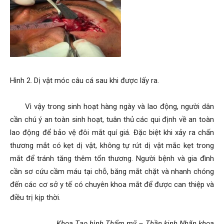
Hình 2. Dị vật móc câu cá sau khi được lấy ra.
Vì vậy trong sinh hoạt hàng ngày và lao động, người dân
cần chú ý an toàn sinh hoạt, tuân thủ các qui định về an toàn
lao động để bảo vệ đôi mắt quí giá. Đặc biệt khi xảy ra chấn
thương mắt có kẹt dị vật, không tự rút dị vật mắc kẹt trong
mắt để tránh tăng thêm tổn thương. Người bệnh và gia đình
cần sơ cứu cầm máu tại chỗ, băng mắt chặt và nhanh chóng
đến các cơ sở y tế có chuyên khoa mắt để được can thiệp và
điều trị kịp thời.
Khoa Tạo hình Thẩm mỹ – Thần kinh Nhãn khoa