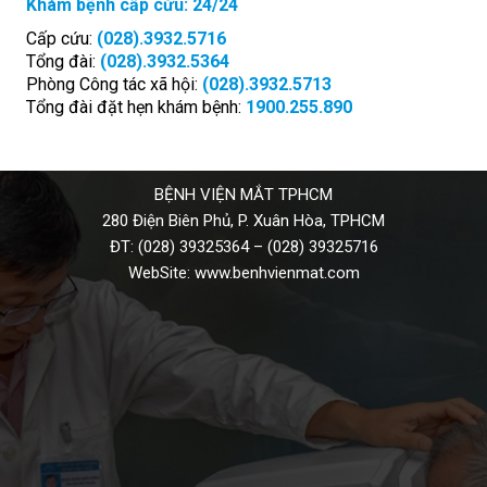
Khám bệnh cấp cứu: 24/24
Cấp cứu:
(028).3932.5716
Tổng đài:
(028).3932.5364
Phòng Công tác xã hội:
(028).3932.5713
Tổng đài đặt hẹn khám bệnh:
1900.255.890
BỆNH VIỆN MẮT TPHCM
280 Điện Biên Phủ, P. Xuân Hòa, TPHCM
ĐT:
(028) 39325364
–
(028) 39325716
WebSite:
www.benhvienmat.com