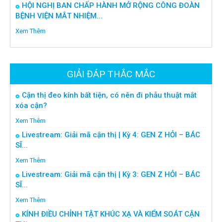
HỘI NGHỊ BAN CHẤP HÀNH MỞ RỘNG CÔNG ĐOÀN
BỆNH VIỆN MẮT NHIỆM...
Xem Thêm
GIẢI ĐÁP THẮC MẮC
Cận thị đeo kính bất tiện, có nên đi phẫu thuật mắt
xóa cận?
Xem Thêm
Livestream: Giải mã cận thị | Kỳ 4: GEN Z HỎI – BÁC
SĨ...
Xem Thêm
Livestream: Giải mã cận thị | Kỳ 3: GEN Z HỎI – BÁC
SĨ...
Xem Thêm
KÍNH ĐIỀU CHỈNH TẬT KHÚC XẠ VÀ KIỂM SOÁT CẬN