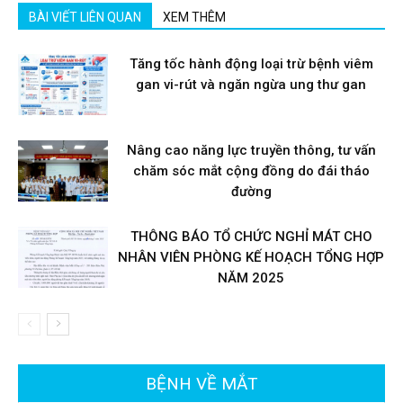
BÀI VIẾT LIÊN QUAN
XEM THÊM
Tăng tốc hành động loại trừ bệnh viêm
gan vi-rút và ngăn ngừa ung thư gan
Nâng cao năng lực truyền thông, tư vấn
chăm sóc mắt cộng đồng do đái tháo
đường
THÔNG BÁO TỔ CHỨC NGHỈ MÁT CHO
NHÂN VIÊN PHÒNG KẾ HOẠCH TỔNG HỢP
NĂM 2025
BỆNH VỀ MẮT