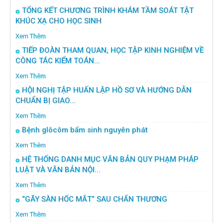
TỔNG KẾT CHƯƠNG TRÌNH KHÁM TẦM SOÁT TẬT
KHÚC XẠ CHO HỌC SINH
Xem Thêm
TIẾP ĐOÀN THAM QUAN, HỌC TẬP KINH NGHIỆM VỀ
CÔNG TÁC KIỂM TOÁN...
Xem Thêm
HỘI NGHỊ TẬP HUẤN LẬP HỒ SƠ VÀ HƯỚNG DẪN
CHUẨN BỊ GIAO...
Xem Thêm
Bệnh glôcôm bẩm sinh nguyên phát
Xem Thêm
HỆ THỐNG DANH MỤC VĂN BẢN QUY PHẠM PHÁP
LUẬT VÀ VĂN BẢN NỘI...
Xem Thêm
“GÃY SÀN HỐC MẮT” SAU CHẤN THƯƠNG
Xem Thêm