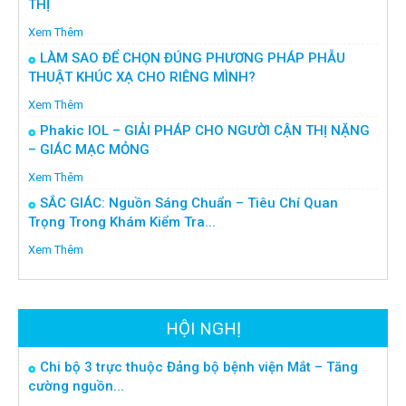
THỊ
Xem Thêm
LÀM SAO ĐỂ CHỌN ĐÚNG PHƯƠNG PHÁP PHẪU
THUẬT KHÚC XẠ CHO RIÊNG MÌNH?
Xem Thêm
Phakic IOL – GIẢI PHÁP CHO NGƯỜI CẬN THỊ NẶNG
– GIÁC MẠC MỎNG
Xem Thêm
SẮC GIÁC: Nguồn Sáng Chuẩn – Tiêu Chí Quan
Trọng Trong Khám Kiểm Tra...
Xem Thêm
HỘI NGHỊ
Chi bộ 3 trực thuộc Đảng bộ bệnh viện Mắt – Tăng
cường nguồn...