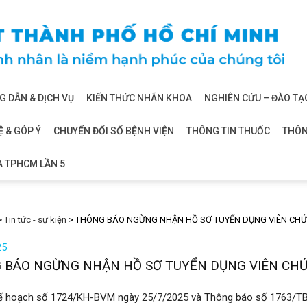
 DẪN & DỊCH VỤ
KIẾN THỨC NHÃN KHOA
NGHIÊN CỨU – ĐÀO TẠ
Ệ & GÓP Ý
CHUYỂN ĐỔI SỐ BỆNH VIỆN
THÔNG TIN THUỐC
THÔN
A TPHCM LẦN 5
>
Tin tức - sự kiện
>
THÔNG BÁO NGỪNG NHẬN HỒ SƠ TUYỂN DỤNG VIÊN CHỨ
25
 BÁO NGỪNG NHẬN HỒ SƠ TUYỂN DỤNG VIÊN CHỨ
ế hoạch số 1724/KH-BVM ngày 25/7/2025 và Thông báo số 1763/TB-