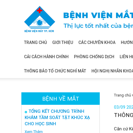
Bệnh
viện
mắt
TRANG CHỦ
GIỚI THIỆU
CÁC CHUYÊN KHOA
HƯỚNG
CẢI CÁCH HÀNH CHÍNH
PHÒNG CHỐNG DỊCH
LIÊN H
THÔNG BÁO TỔ CHỨC NGHỈ MÁT
HỘI NGHỊ NHÃN KHO
Trang chủ
BỆNH VỀ MẮT
03/09 20
TỔNG KẾT CHƯƠNG TRÌNH
THÔNG
KHÁM TẦM SOÁT TẬT KHÚC XẠ
CHO HỌC SINH
Căn cứ K
Xem Thêm