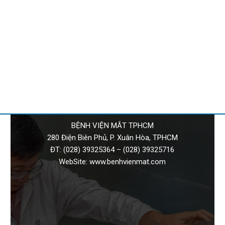
BỆNH VIỆN MẮT TPHCM
280 Điện Biên Phủ, P. Xuân Hòa, TPHCM
ĐT:
(028) 39325364
–
(028) 39325716
WebSite:
www.benhvienmat.com