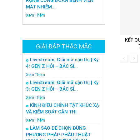
RỘNG CÔNG ĐOÀN BỆNH VIỆN
MẮT NHIỆM...
Xem Thêm
KẾT Q
GIẢI ĐÁP THẮC MẮC
Livestream: Giải mã cận thị | Kỳ
4: GEN Z HỎI – BÁC SĨ...
Xem Thêm
Livestream: Giải mã cận thị | Kỳ
3: GEN Z HỎI – BÁC SĨ...
Xem Thêm
KÍNH ĐIỀU CHỈNH TẬT KHÚC XẠ
VÀ KIỂM SOÁT CẬN THỊ
Xem Thêm
LÀM SAO ĐỂ CHỌN ĐÚNG
PHƯƠNG PHÁP PHẪU THUẬT