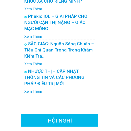
KHÚC XẠ CHO RIÊNG MÌNH?
Xem Thêm
Phakic IOL – GIẢI PHÁP CHO
NGƯỜI CẬN THỊ NẶNG – GIÁC
MẠC MỎNG
Xem Thêm
SẮC GIÁC: Nguồn Sáng Chuẩn –
Tiêu Chí Quan Trọng Trong Khám
Kiểm Tra...
Xem Thêm
NHƯỢC THỊ – CẬP NHẬT
THÔNG TIN VÀ CÁC PHƯƠNG
PHÁP ĐIỀU TRỊ MỚI
Xem Thêm
HỘI NGHỊ