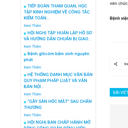
viên chứ
TIẾP ĐOÀN THAM QUAN, HỌC
TẬP KINH NGHIỆM VỀ CÔNG TÁC
KIỂM TOÁN...
Bệnh việ
Xem Thêm
HỘI NGHỊ TẬP HUẤN LẬP HỒ SƠ
VÀ HƯỚNG DẪN CHUẨN BỊ GIAO...
Xem Thêm
Bệnh glôcôm bẩm sinh nguyên
phát
Sh
Xem Thêm
HỆ THỐNG DANH MỤC VĂN BẢN
QUY PHẠM PHÁP LUẬT VÀ VĂN
BẢN NỘI...
BÀI VIẾ
Xem Thêm
“GÃY SÀN HỐC MẮT” SAU CHẤN
THƯƠNG
Xem Thêm
HỘI NGHỊ BAN CHẤP HÀNH MỞ