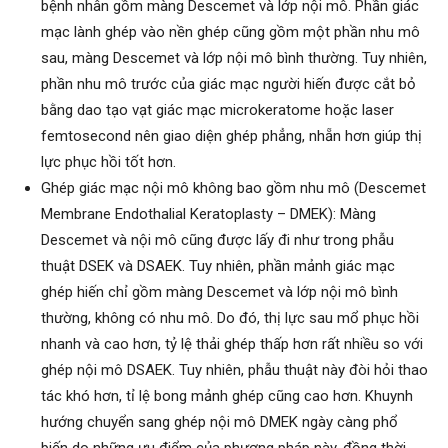
bệnh nhân gồm màng Descemet và lớp nội mô. Phần giác
mạc lành ghép vào nền ghép cũng gồm một phần nhu mô
sau, màng Descemet và lớp nội mô bình thường. Tuy nhiên,
phần nhu mô trước của giác mạc người hiến được cắt bỏ
bằng dao tạo vạt giác mạc microkeratome hoặc laser
femtosecond nên giao diện ghép phẳng, nhẵn hơn giúp thị
lực phục hồi tốt hơn.
Ghép giác mạc nội mô không bao gồm nhu mô (Descemet
Membrane Endothalial Keratoplasty – DMEK): Màng
Descemet và nội mô cũng được lấy đi như trong phẫu
thuật DSEK và DSAEK. Tuy nhiên, phần mảnh giác mạc
ghép hiến chỉ gồm màng Descemet và lớp nội mô bình
thường, không có nhu mô. Do đó, thị lực sau mổ phục hồi
nhanh và cao hơn, tỷ lệ thải ghép thấp hơn rất nhiều so với
ghép nội mô DSAEK. Tuy nhiên, phẫu thuật này đòi hỏi thao
tác khó hơn, tỉ lệ bong mảnh ghép cũng cao hơn. Khuynh
hướng chuyển sang ghép nội mô DMEK ngày càng phổ