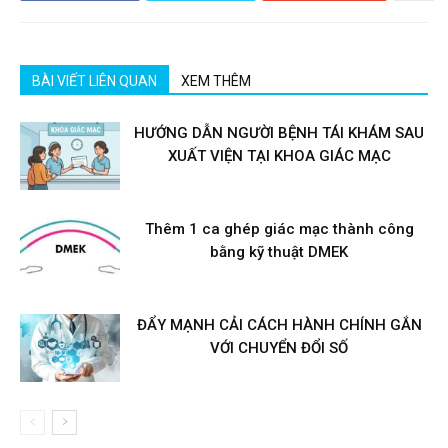
BÀI VIẾT LIÊN QUAN
XEM THÊM
HƯỚNG DẪN NGƯỜI BỆNH TÁI KHÁM SAU
XUẤT VIỆN TẠI KHOA GIÁC MẠC
Thêm 1 ca ghép giác mạc thành công
bằng kỹ thuật DMEK
ĐẨY MẠNH CẢI CÁCH HÀNH CHÍNH GẮN
VỚI CHUYỂN ĐỔI SỐ