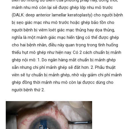
biến do những ưu điểm của phương pháp này, đồng thời,
mảnh nhu mô còn lại sẽ được ghép lớp nhu mô trước
(DALK: deep anterior lamellar keratoplasty) cho người bệnh
bị sẹo giác mạc nhu mô trước hoặc ghép bảo tồn cho
người bệnh bị viêm loét giác mạc thủng hay dọa thủng,
nghĩa là một mảnh giác mạc hiến tặng có thể được ghép
cho hai bệnh nhân, điều này quan trọng trong tình huống
thiếu hụt mô ghép như hiện nay. Có 2 cách chuẩn bị mảnh
ghép nội mô: 1. Do ngân hàng mắt chuẩn bị mảnh ghép
sẵn nhưng chi phí mảnh ghép sẽ đắt hơn. 2. Phẫu thuật
viên sẽ tự chuẩn bị mảnh ghép, nhờ vậy giảm chi phí mảnh
ghép đồng thời mảnh nhu mô còn lại đượcc dùng cho
người bệnh thứ 2.