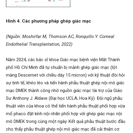
Hình 4. Các phương pháp ghép giác mạc
(Nguồn: Moshirfar M, Thomson AC, Ronquillo Y. Corneal
Endothelial Transplantation, 2022)
Năm 2024, các bác sĩ khoa Giác mạc bệnh viện Mắt Thành
phố Hồ Chí Minh đã tự chuẩn bị mảnh ghép giác mạc (lột
màng Descemet với chiều dày 15 micron) với kỹ thuật đòi hỏi
sự tinh tế, khéo léo và tiến hành phẫu thuật ghép nội mô giác
mạc DMEK thành công nhờ nguồn giác mạc tài trợ của Giáo
Sư Anthony J. Aldave (Đại học UCLA, Hoa Kỳ). Đội ngũ phẫu
thuật viên của khoa có thể tiến hành phẫu thuật phối hợp vừa
mổ phaco đặt kính nội nhãn phối hợp với ghép giác mạc nội
mô DMEK trong cùng một ngày. Kết quả phẫu thuật bước đầu
cho thấy phẫu thuật ghép nội mô giác mạc đã cải thiện cơ