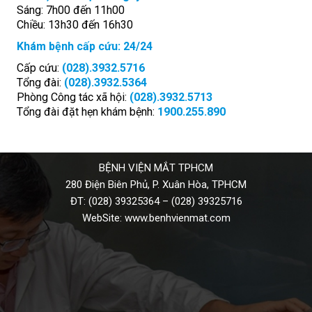
Sáng: 7h00 đến 11h00
Chiều: 13h30 đến 16h30
Khám bệnh cấp cứu: 24/24
Cấp cứu:
(028).3932.5716
Tổng đài:
(028).3932.5364
Phòng Công tác xã hội:
(028).3932.5713
Tổng đài đặt hẹn khám bệnh:
1900.255.890
BỆNH VIỆN MẮT TPHCM
280 Điện Biên Phủ, P. Xuân Hòa, TPHCM
ĐT:
(028) 39325364
–
(028) 39325716
WebSite:
www.benhvienmat.com