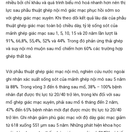
nhiều bởi chỉ khâu và quá trình biểu mô hoá nhanh hơn nên thị
lực sau phẫu thuật ghép nội mô giác mạc phục hồi sớm so
với ghép giác mạc xuyên. Khi theo dõi kết quả lâu dài của phẫu
thuật ghép giác mạc toàn bộ chiều dày, tỷ lệ sống sót của
mảnh ghép giác mạc sau 1, 5, 10, 15 và 20 năm lần lượt là
91%, 66,8%, 55,4%, 52% và 44%. Trong đó phản ứng thải ghép
và suy nội mô muộn sau mổ chiếm hơn 60% các trường hợp
ghép thất bại.
Với phẫu thuật ghép giác mạc nội mô, nghiên cứu nước ngoài
ghi nhận xác suất sống sót của mảnh ghép nội mô sau 5 năm
là 88%. Trong vòng 3 đến 6 tháng sau mổ, 38% – 100% bệnh
nhân đạt được thị lực từ 20/40 trở lên, trong khi đối với sau
mổ ghép giác mạc xuyên, phải sau mổ 6 tháng đến 2 năm,
47% đến 65% bệnh nhân mới đạt được mức thị lực từ 20/40
trở lên. Ghi nhận giảm phù giác mạc với độ dày giác mạc giảm
từ 618 xuống 551 μm sau 5 năm. Những phát hiện khoa học