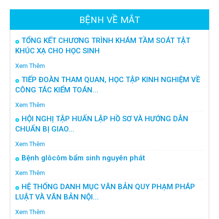
BỆNH VỀ MẮT
TỔNG KẾT CHƯƠNG TRÌNH KHÁM TẦM SOÁT TẬT
KHÚC XẠ CHO HỌC SINH
Xem Thêm
TIẾP ĐOÀN THAM QUAN, HỌC TẬP KINH NGHIỆM VỀ
CÔNG TÁC KIỂM TOÁN...
Xem Thêm
HỘI NGHỊ TẬP HUẤN LẬP HỒ SƠ VÀ HƯỚNG DẪN
CHUẨN BỊ GIAO...
Xem Thêm
Bệnh glôcôm bẩm sinh nguyên phát
Xem Thêm
HỆ THỐNG DANH MỤC VĂN BẢN QUY PHẠM PHÁP
LUẬT VÀ VĂN BẢN NỘI...
Xem Thêm