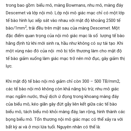
trong bao gồm: biểu mô, màng Bowmans, nhu mô, màng đáy
Descemet và lớp nội mô. Lớp nội mô giác mạc chỉ có một lớp
tế bào hình lục xếp sát vào nhau với mật độ khoảng 2500 tế
2
bào/1mm
, trải đều trên mặt sau của màng Descemet. Một
đặc điểm quan trọng của nội mô giác mạc là số lượng tế bào
hằng định từ khi mới sinh ra, hầu như không có sự tái tạo .Khi
một vùng nào đó của nội mô bị tổn thương làm cho mật độ
tế bào giảm xuống làm giác mạc trở nên mờ đục, gây giảm thị
lực.
Khi mật độ tế bào nội mô giảm chỉ còn 300 – 500 TB/mm2,
các tế bào nội mô không còn khả năng bù trừ, nhu mô giác
mạc ngấm nước, thuỷ dịch ứ đọng trong khoang màng đáy
của biểu mô, kéo giãn gây đứt gẫy liên kết giữa các tế bào
biểu mô, tách biểu mô khỏi màng đáy, lan rộng, hình thành các
bọng biểu mô. Tổn thương nội mô giác mạc có thể xảy ra với
bất kỳ ai và ở mọi lứa tuổi. Nguyên nhân có thể là: