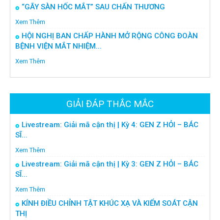
“GÃY SÀN HỐC MẮT” SAU CHẤN THƯƠNG
Xem Thêm
HỘI NGHỊ BAN CHẤP HÀNH MỞ RỘNG CÔNG ĐOÀN
BỆNH VIỆN MẮT NHIỆM...
Xem Thêm
GIẢI ĐÁP THẮC MẮC
Livestream: Giải mã cận thị | Kỳ 4: GEN Z HỎI – BÁC
SĨ...
Xem Thêm
Livestream: Giải mã cận thị | Kỳ 3: GEN Z HỎI – BÁC
SĨ...
Xem Thêm
KÍNH ĐIỀU CHỈNH TẬT KHÚC XẠ VÀ KIỂM SOÁT CẬN
THỊ