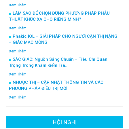
Xem Thêm
LÀM SAO ĐỂ CHỌN ĐÚNG PHƯƠNG PHÁP PHẪU
THUẬT KHÚC XẠ CHO RIÊNG MÌNH?
Xem Thêm
Phakic IOL – GIẢI PHÁP CHO NGƯỜI CẬN THỊ NẶNG
– GIÁC MẠC MỎNG
Xem Thêm
SẮC GIÁC: Nguồn Sáng Chuẩn – Tiêu Chí Quan
Trọng Trong Khám Kiểm Tra...
Xem Thêm
NHƯỢC THỊ – CẬP NHẬT THÔNG TIN VÀ CÁC
PHƯƠNG PHÁP ĐIỀU TRỊ MỚI
Xem Thêm
HỘI NGHỊ