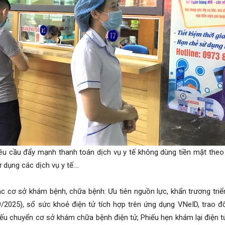
êu cầu đẩy mạnh thanh toán dịch vụ y tế không dùng tiền mặt theo
ử dụng các dịch vụ y tế….
ác cơ sở khám bệnh, chữa bệnh: Ưu tiên nguồn lực, khẩn trương tri
/2025), sổ sức khoẻ điện tử tích hợp trên ứng dụng VNeID, trao đ
iếu chuyển cơ sở khám chữa bệnh điện tử, Phiếu hẹn khám lại điện tử