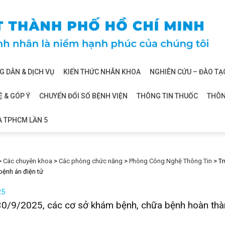
 DẪN & DỊCH VỤ
KIẾN THỨC NHÃN KHOA
NGHIÊN CỨU – ĐÀO TẠ
Ệ & GÓP Ý
CHUYỂN ĐỔI SỐ BỆNH VIỆN
THÔNG TIN THUỐC
THÔN
A TPHCM LẦN 5
>
Các chuyên khoa
>
Các phòng chức năng
>
Phòng Công Nghệ Thông Tin
>
Tr
bệnh án điện tử
25
0/9/2025, các cơ sở khám bệnh, chữa bệnh hoàn thành