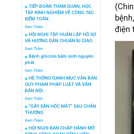
(Chi
TIẾP ĐOÀN THAM QUAN, HỌC
TẬP KINH NGHIỆM VỀ CÔNG TÁC
bệnh,
KIỂM TOÁN...
Xem Thêm
điện 
HỘI NGHỊ TẬP HUẤN LẬP HỒ SƠ
VÀ HƯỚNG DẪN CHUẨN BỊ GIAO...
Xem Thêm
Bệnh glôcôm bẩm sinh nguyên
phát
Xem Thêm
HỆ THỐNG DANH MỤC VĂN BẢN
QUY PHẠM PHÁP LUẬT VÀ VĂN
BẢN NỘI...
Xem Thêm
“GÃY SÀN HỐC MẮT” SAU CHẤN
THƯƠNG
Xem Thêm
HỘI NGHỊ BAN CHẤP HÀNH MỞ