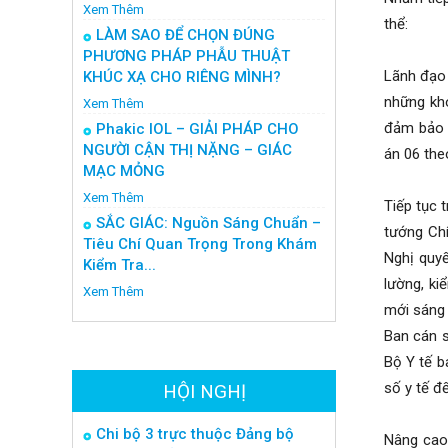
Xem Thêm
thể:
LÀM SAO ĐỂ CHỌN ĐÚNG
PHƯƠNG PHÁP PHẪU THUẬT
Lãnh đạo 
KHÚC XẠ CHO RIÊNG MÌNH?
những khó
Xem Thêm
đảm bảo h
Phakic IOL – GIẢI PHÁP CHO
NGƯỜI CẬN THỊ NẶNG – GIÁC
án 06 the
MẠC MỎNG
Xem Thêm
Tiếp tục 
SẮC GIÁC: Nguồn Sáng Chuẩn –
tướng Chí
Tiêu Chí Quan Trọng Trong Khám
Nghị quyế
Kiểm Tra...
lường, ki
Xem Thêm
mới sáng 
Ban cán 
Bộ Y tế b
số y tế đ
HỘI NGHỊ
Chi bộ 3 trực thuộc Đảng bộ
Nâng cao 