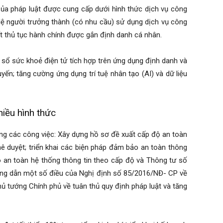
của pháp luật được cung cấp dưới hình thức dịch vụ công
ỷ lệ người trưởng thành (có nhu cầu) sử dụng dịch vụ công
ết thủ tục hành chính được gắn định danh cá nhân.
, sổ sức khoẻ điện tử tích hợp trên ứng dụng định danh và
tuyến; tăng cường ứng dụng trí tuệ nhân tạo (AI) và dữ liệu
hiều hình thức
ọng các công việc: Xây dựng hồ sơ đề xuất cấp độ an toàn
phê duyệt; triển khai các biện pháp đảm bảo an toàn thông
 an toàn hệ thống thông tin theo cấp độ và Thông tư số
ớng dẫn một số điều của Nghị định số 85/2016/NĐ- CP về
ủ tướng Chính phủ về tuân thủ quy định pháp luật và tăng