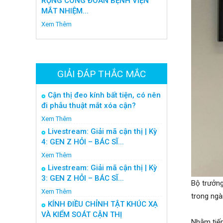
RỘNG CÔNG ĐOÀN BỆNH VIỆN
MẮT NHIỆM...
Xem Thêm
GIẢI ĐÁP THẮC MẮC
Cận thị đeo kính bất tiện, có nên
đi phẫu thuật mắt xóa cận?
Xem Thêm
Livestream: Giải mã cận thị | Kỳ
4: GEN Z HỎI – BÁC SĨ...
Xem Thêm
Livestream: Giải mã cận thị | Kỳ
3: GEN Z HỎI – BÁC SĨ...
Bộ trưởng
Xem Thêm
trong ngà
KÍNH ĐIỀU CHỈNH TẬT KHÚC XẠ
VÀ KIỂM SOÁT CẬN THỊ
Nhằm tiếp