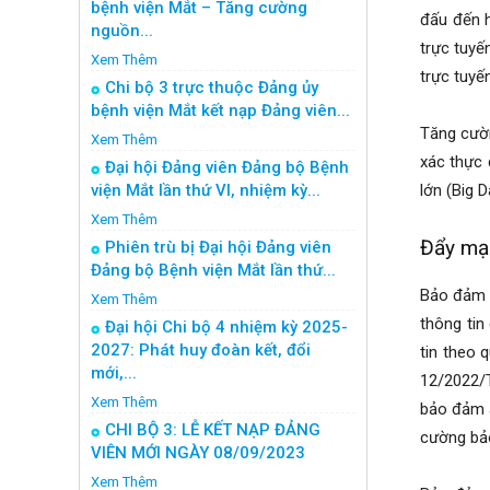
bệnh viện Mắt – Tăng cường
đấu đến h
nguồn...
trực tuyế
Xem Thêm
trực tuyế
Chi bộ 3 trực thuộc Đảng ủy
bệnh viện Mắt kết nạp Đảng viên...
Tăng cườn
Xem Thêm
xác thực 
Đại hội Đảng viên Đảng bộ Bệnh
viện Mắt lần thứ VI, nhiệm kỳ...
lớn (Big 
Xem Thêm
Đẩy mạn
Phiên trù bị Đại hội Đảng viên
Đảng bộ Bệnh viện Mắt lần thứ...
Bảo đảm a
Xem Thêm
thông tin
Đại hội Chi bộ 4 nhiệm kỳ 2025-
2027: Phát huy đoàn kết, đổi
tin theo 
mới,...
12/2022/T
Xem Thêm
bảo đảm a
CHI BỘ 3: LỄ KẾT NẠP ĐẢNG
cường bảo
VIÊN MỚI NGÀY 08/09/2023
Xem Thêm