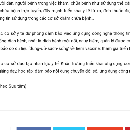
ười dân, người bệnh trong việc khám, chữa bệnh như sử dụng thẻ că
chữa bệnh trực tuyến; đẩy mạnh triển khai y tế từ xa, đơn thuốc điệ
ng tin sử dụng trong các cơ sở khám chữa bệnh…
ác cơ sở y tế dự phòng đảm bảo việc ứng dụng công nghệ thông tin
ng dịch bệnh, nhất là dịch bệnh mới nổi, nguy hiểm; quản lý được c
 bảo có dữ liệu ‘đúng-đủ-sạch-sống’ về tiêm vaccine; tham gia triển 
ác cơ sở đào tạo nhân lực y tế: Khẩn trương triển khai ứng dụng c
giảng dạy, học tập; đảm bảo nội dung chuyển đổi số, ứng dụng công 
(theo Sưu tầm)