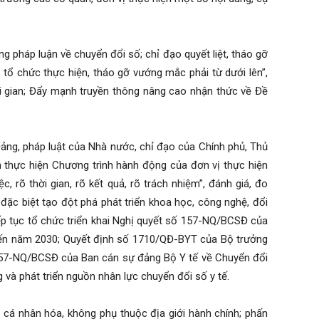
g pháp luận về chuyển đổi số; chỉ đạo quyết liệt, tháo gỡ
tổ chức thực hiện, tháo gỡ vướng mắc phải từ dưới lên”,
i gian; Đẩy mạnh truyền thông nâng cao nhận thức về Đề
 Đảng, pháp luật của Nhà nước, chỉ đạo của Chính phủ, Thủ
h thực hiện Chương trình hành động của đơn vị thực hiện
 rõ thời gian, rõ kết quả, rõ trách nhiệm”, đánh giá, đo
 đặc biệt tạo đột phá phát triển khoa học, công nghệ, đổi
ếp tục tổ chức triển khai Nghị quyết số 157-NQ/BCSĐ của
đến năm 2030; Quyết định số 1710/QĐ-BYT của Bộ trưởng
157-NQ/BCSĐ của Ban cán sự đảng Bộ Y tế về Chuyển đổi
và phát triển nguồn nhân lực chuyển đổi số y tế.
ố cá nhân hóa, không phụ thuộc địa giới hành chính; phấn