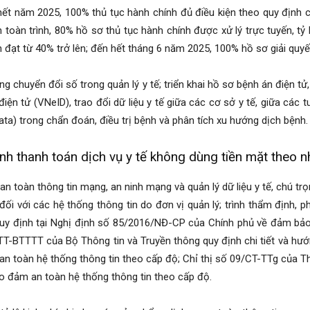
ết năm 2025, 100% thủ tục hành chính đủ điều kiện theo quy định 
n toàn trình, 80% hồ sơ thủ tục hành chính được xử lý trực tuyến, t
n đạt từ 40% trở lên; đến hết tháng 6 năm 2025, 100% hồ sơ giải quy
g chuyển đổi số trong quản lý y tế; triển khai hồ sơ bệnh án điện tử
điện tử (VNeID), trao đổi dữ liệu y tế giữa các cơ sở y tế, giữa các 
Data) trong chẩn đoán, điều trị bệnh và phân tích xu hướng dịch bệnh.
h thanh toán dịch vụ y tế không dùng tiền mặt theo n
n toàn thông tin mạng, an ninh mạng và quản lý dữ liệu y tế, chú tr
 đối với các hệ thống thông tin do đơn vị quản lý; trình thẩm định, 
quy định tại Nghị định số 85/2016/NĐ-CP của Chính phủ về đảm bảo
T-BTTTT của Bộ Thông tin và Truyền thông quy định chi tiết và hư
n toàn hệ thống thông tin theo cấp độ; Chỉ thị số 09/CT-TTg của Th
 đảm an toàn hệ thống thông tin theo cấp độ.