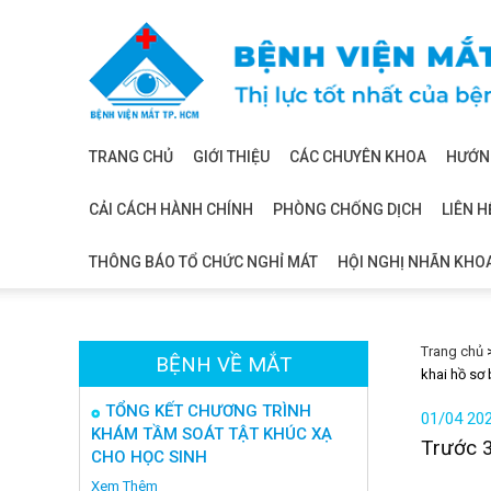
Bệnh
viện
mắt
TRANG CHỦ
GIỚI THIỆU
CÁC CHUYÊN KHOA
HƯỚNG
CẢI CÁCH HÀNH CHÍNH
PHÒNG CHỐNG DỊCH
LIÊN H
THÔNG BÁO TỔ CHỨC NGHỈ MÁT
HỘI NGHỊ NHÃN KHO
Trang chủ
BỆNH VỀ MẮT
khai hồ sơ 
TỔNG KẾT CHƯƠNG TRÌNH
01/04 20
KHÁM TẦM SOÁT TẬT KHÚC XẠ
Trước 3
CHO HỌC SINH
Xem Thêm