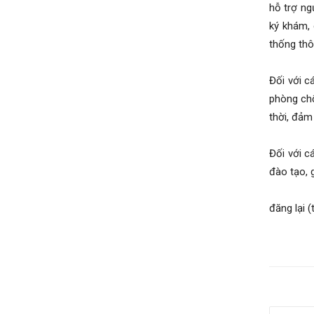
hỗ trợ ng
ký khám, 
thống thô
Đối với c
phòng chố
thời, đảm
Đối với c
đào tạo, 
đăng lại 