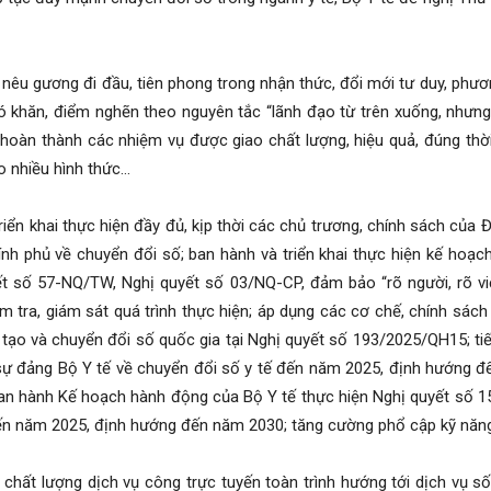
nêu gương đi đầu, tiên phong trong nhận thức, đổi mới tư duy, phươn
 khăn, điểm nghẽn theo nguyên tắc “lãnh đạo từ trên xuống, nhưng 
oàn thành các nhiệm vụ được giao chất lượng, hiệu quả, đúng thờ
o nhiều hình thức…
triển khai thực hiện đầy đủ, kịp thời các chủ trương, chính sách của
nh phủ về chuyển đổi số; ban hành và triển khai thực hiện kế hoạc
t số 57-NQ/TW, Nghị quyết số 03/NQ-CP, đảm bảo “rõ người, rõ việc,
ểm tra, giám sát quá trình thực hiện; áp dụng các cơ chế, chính sách
tạo và chuyển đổi số quốc gia tại Nghị quyết số 193/2025/QH15; ti
sự đảng Bộ Y tế về chuyển đổi số y tế đến năm 2025, định hướng 
an hành Kế hoạch hành động của Bộ Y tế thực hiện Nghị quyết số 
ến năm 2025, định hướng đến năm 2030; tăng cường phổ cập kỹ năng 
chất lượng dịch vụ công trực tuyến toàn trình hướng tới dịch vụ s