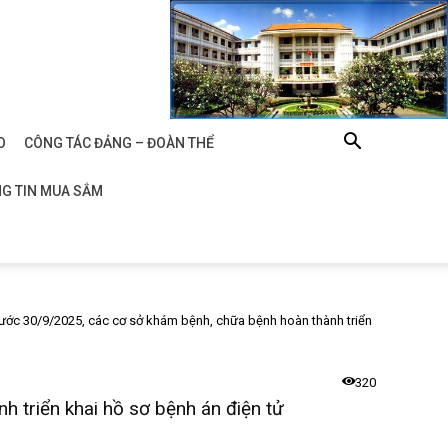
O
CÔNG TÁC ĐẢNG – ĐOÀN THỂ
G TIN MUA SẮM
ước 30/9/2025, các cơ sở khám bệnh, chữa bệnh hoàn thành triển
320
 triển khai hồ sơ bệnh án điện tử