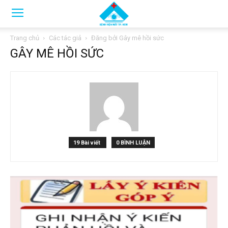
Trang chủ
Các tác giả
Đăng bởi Gây mê hồi sức
GÂY MÊ HỒI SỨC
19 Bài viết
0 BÌNH LUẬN