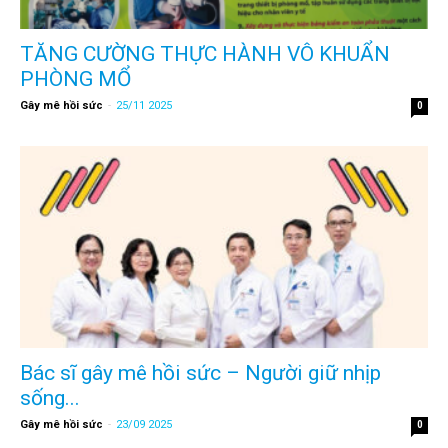
TĂNG CƯỜNG THỰC HÀNH VÔ KHUẨN
PHÒNG MỔ
Gây mê hồi sức
-
25/11 2025
0
Bác sĩ gây mê hồi sức – Người giữ nhịp
sống...
Gây mê hồi sức
-
23/09 2025
0