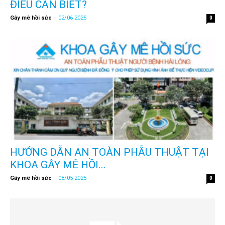
ĐIỀU CẦN BIẾT?
Gây mê hồi sức
-
02/06 2025
0
HƯỚNG DẪN AN TOÀN PHẪU THUẬT TẠI
KHOA GÂY MÊ HỒI...
Gây mê hồi sức
-
08/05 2025
0