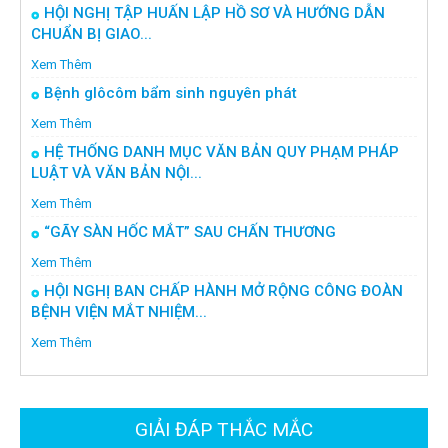
HỘI NGHỊ TẬP HUẤN LẬP HỒ SƠ VÀ HƯỚNG DẪN
CHUẨN BỊ GIAO...
Xem Thêm
Bệnh glôcôm bẩm sinh nguyên phát
Xem Thêm
HỆ THỐNG DANH MỤC VĂN BẢN QUY PHẠM PHÁP
LUẬT VÀ VĂN BẢN NỘI...
Xem Thêm
“GÃY SÀN HỐC MẮT” SAU CHẤN THƯƠNG
Xem Thêm
HỘI NGHỊ BAN CHẤP HÀNH MỞ RỘNG CÔNG ĐOÀN
BỆNH VIỆN MẮT NHIỆM...
Xem Thêm
GIẢI ĐÁP THẮC MẮC