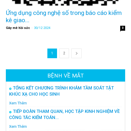
Ứng dụng công nghệ số trong báo cáo kiểm
kê giao...
Gây mê hồi sức
-
30/12 2024
0
1
2
BỆNH VỀ MẮT
TỔNG KẾT CHƯƠNG TRÌNH KHÁM TẦM SOÁT TẬT
KHÚC XẠ CHO HỌC SINH
Xem Thêm
TIẾP ĐOÀN THAM QUAN, HỌC TẬP KINH NGHIỆM VỀ
CÔNG TÁC KIỂM TOÁN...
Xem Thêm