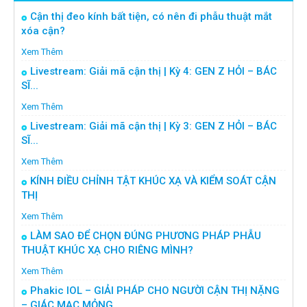
Cận thị đeo kính bất tiện, có nên đi phẫu thuật mắt
xóa cận?
Xem Thêm
Livestream: Giải mã cận thị | Kỳ 4: GEN Z HỎI – BÁC
SĨ...
Xem Thêm
Livestream: Giải mã cận thị | Kỳ 3: GEN Z HỎI – BÁC
SĨ...
Xem Thêm
KÍNH ĐIỀU CHỈNH TẬT KHÚC XẠ VÀ KIỂM SOÁT CẬN
THỊ
Xem Thêm
LÀM SAO ĐỂ CHỌN ĐÚNG PHƯƠNG PHÁP PHẪU
THUẬT KHÚC XẠ CHO RIÊNG MÌNH?
Xem Thêm
Phakic IOL – GIẢI PHÁP CHO NGƯỜI CẬN THỊ NẶNG
– GIÁC MẠC MỎNG