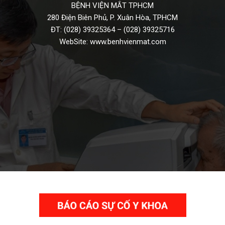
BỆNH VIỆN MẮT TPHCM
280 Điện Biên Phủ, P. Xuân Hòa, TPHCM
ĐT:
(028) 39325364
–
(028) 39325716
WebSite:
www.benhvienmat.com
THƯ VIỆN VIDEO HÌNH ẢNH