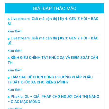
GIẢI ĐÁP THẮC MẮC
Livestream: Giải mã cận thị | Kỳ 4: GEN Z HỎI – BÁC
SĨ...
Xem Thêm
Livestream: Giải mã cận thị | Kỳ 3: GEN Z HỎI – BÁC
SĨ...
Xem Thêm
KÍNH ĐIỀU CHỈNH TẬT KHÚC XẠ VÀ KIỂM SOÁT CẬN
THỊ
Xem Thêm
LÀM SAO ĐỂ CHỌN ĐÚNG PHƯƠNG PHÁP PHẪU
THUẬT KHÚC XẠ CHO RIÊNG MÌNH?
Xem Thêm
Phakic IOL – GIẢI PHÁP CHO NGƯỜI CẬN THỊ NẶNG
– GIÁC MẠC MỎNG