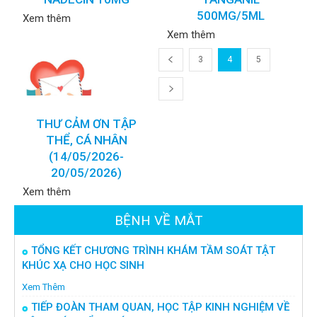
500MG/5ML
Xem thêm
Xem thêm
3
4
5
THƯ CẢM ƠN TẬP
THỂ, CÁ NHÂN
(14/05/2026-
20/05/2026)
Xem thêm
BỆNH VỀ MẮT
TỔNG KẾT CHƯƠNG TRÌNH KHÁM TẦM SOÁT TẬT
KHÚC XẠ CHO HỌC SINH
Xem Thêm
TIẾP ĐOÀN THAM QUAN, HỌC TẬP KINH NGHIỆM VỀ