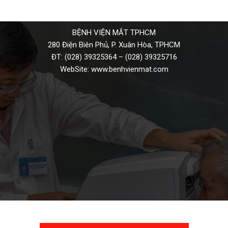
BỆNH VIỆN MẮT TPHCM
280 Điện Biên Phủ, P. Xuân Hòa, TPHCM
ĐT:
(028) 39325364
–
(028) 39325716
WebSite:
www.benhvienmat.com
THƯ VIỆN VIDEO HÌNH ẢNH