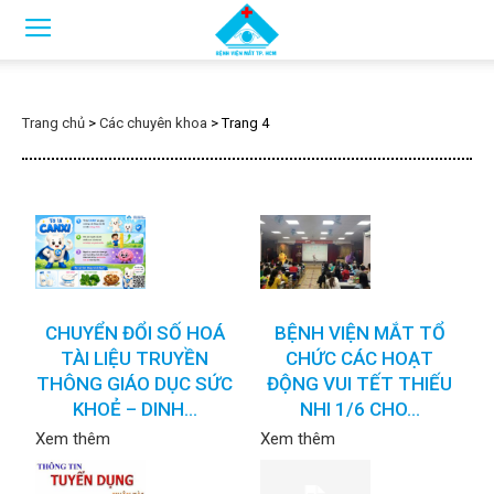
Trang chủ
>
Các chuyên khoa
>
Trang 4
CHUYỂN ĐỔI SỐ HOÁ
BỆNH VIỆN MẮT TỔ
TÀI LIỆU TRUYỀN
CHỨC CÁC HOẠT
THÔNG GIÁO DỤC SỨC
ĐỘNG VUI TẾT THIẾU
KHOẺ – DINH...
NHI 1/6 CHO...
Xem thêm
Xem thêm