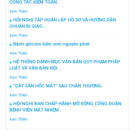
CÔNG TÁC KIỂM TOÁN...
Xem Thêm
HỘI NGHỊ TẬP HUẤN LẬP HỒ SƠ VÀ HƯỚNG DẪN
CHUẨN BỊ GIAO...
Xem Thêm
Bệnh glôcôm bẩm sinh nguyên phát
Xem Thêm
HỆ THỐNG DANH MỤC VĂN BẢN QUY PHẠM PHÁP
LUẬT VÀ VĂN BẢN NỘI...
Xem Thêm
“GÃY SÀN HỐC MẮT” SAU CHẤN THƯƠNG
Xem Thêm
HỘI NGHỊ BAN CHẤP HÀNH MỞ RỘNG CÔNG ĐOÀN
BỆNH VIỆN MẮT NHIỆM...
Xem Thêm