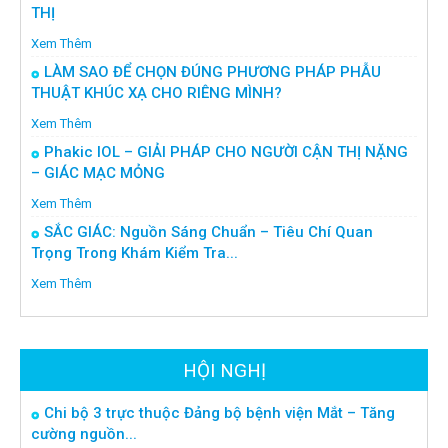
THỊ
Xem Thêm
LÀM SAO ĐỂ CHỌN ĐÚNG PHƯƠNG PHÁP PHẪU
THUẬT KHÚC XẠ CHO RIÊNG MÌNH?
Xem Thêm
Phakic IOL – GIẢI PHÁP CHO NGƯỜI CẬN THỊ NẶNG
– GIÁC MẠC MỎNG
Xem Thêm
SẮC GIÁC: Nguồn Sáng Chuẩn – Tiêu Chí Quan
Trọng Trong Khám Kiểm Tra...
Xem Thêm
HỘI NGHỊ
Chi bộ 3 trực thuộc Đảng bộ bệnh viện Mắt – Tăng
cường nguồn...