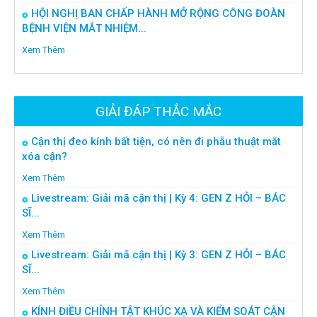
HỘI NGHỊ BAN CHẤP HÀNH MỞ RỘNG CÔNG ĐOÀN
BỆNH VIỆN MẮT NHIỆM...
Xem Thêm
GIẢI ĐÁP THẮC MẮC
Cận thị đeo kính bất tiện, có nên đi phẫu thuật mắt
xóa cận?
Xem Thêm
Livestream: Giải mã cận thị | Kỳ 4: GEN Z HỎI – BÁC
SĨ...
Xem Thêm
Livestream: Giải mã cận thị | Kỳ 3: GEN Z HỎI – BÁC
SĨ...
Xem Thêm
KÍNH ĐIỀU CHỈNH TẬT KHÚC XẠ VÀ KIỂM SOÁT CẬN