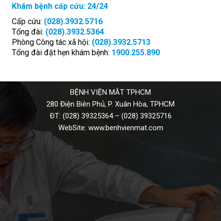
Khám bệnh cấp cứu: 24/24
Cấp cứu:
(028).3932.5716
Tổng đài:
(028).3932.5364
Phòng Công tác xã hội:
(028).3932.5713
Tổng đài đặt hẹn khám bệnh:
1900.255.890
BỆNH VIỆN MẮT TPHCM
280 Điện Biên Phủ, P. Xuân Hòa, TPHCM
ĐT:
(028) 39325364
–
(028) 39325716
WebSite:
www.benhvienmat.com