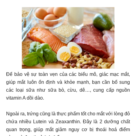
Để bảo vệ sự toàn vẹn của các biểu mô, giác mạc mắt,
giúp mắt luôn ổn định và khỏe mạnh, bạn cần bổ sung
các loại sữa như sữa bò, cừu, dê…, cung cấp nguồn
vitamin A dồi dào.
Ngoài ra, trứng cũng là thực phẩm tốt cho mắt với lòng đỏ
chứa nhiều Lutein và Zeaxanthin. Đây là 2 dưỡng chất
quan trọng, giúp mắt giảm nguy cơ bị thoái hoá điểm