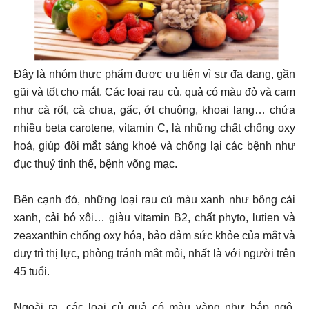
Đây là nhóm thực phẩm được ưu tiên vì sự đa dạng, gần
gũi và tốt cho mắt. Các loại rau củ, quả có màu đỏ và cam
như cà rốt, cà chua, gấc, ớt chuông, khoai lang… chứa
nhiều beta carotene, vitamin C, là những chất chống oxy
hoá, giúp đôi mắt sáng khoẻ và chống lại các bệnh như
đục thuỷ tinh thể, bệnh võng mạc.
Bên cạnh đó, những loại rau củ màu xanh như bông cải
xanh, cải bó xôi… giàu vitamin B2, chất phyto, lutien và
zeaxanthin chống oxy hóa, bảo đảm sức khỏe của mắt và
duy trì thị lực, phòng tránh mắt mỏi, nhất là với người trên
45 tuổi.
Ngoài ra, các loại củ quả có màu vàng như bắp ngô,