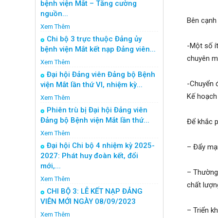
bệnh viện Mắt – Tăng cường
nguồn...
Bên cạnh 
Xem Thêm
Chi bộ 3 trực thuộc Đảng ủy
-Một số í
bệnh viện Mắt kết nạp Đảng viên...
chuyên mô
Xem Thêm
Đại hội Đảng viên Đảng bộ Bệnh
-Chuyển đ
viện Mắt lần thứ VI, nhiệm kỳ...
Kế hoạch 
Xem Thêm
Phiên trù bị Đại hội Đảng viên
Đảng bộ Bệnh viện Mắt lần thứ...
Để khắc p
Xem Thêm
Đại hội Chi bộ 4 nhiệm kỳ 2025-
– Đẩy mạn
2027: Phát huy đoàn kết, đổi
mới,...
– Thường 
Xem Thêm
chất lượng
CHI BỘ 3: LỄ KẾT NẠP ĐẢNG
VIÊN MỚI NGÀY 08/09/2023
– Triển k
Xem Thêm