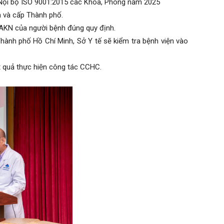
iá Nội bộ ISO 9001:2015 các Khoa, Phòng năm 2025
n và cấp Thành phố.
ý PAKN của người bệnh đúng quy định.
Thành phố Hồ Chí Minh, Sở Y tế sẽ kiểm tra bệnh viện vào
quả thực hiện công tác CCHC.