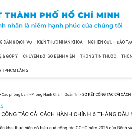
 DẪN & DỊCH VỤ
KIẾN THỨC NHÃN KHOA
NGHIÊN CỨU – ĐÀO TẠ
Ệ & GÓP Ý
CHUYỂN ĐỔI SỐ BỆNH VIỆN
THÔNG TIN THUỐC
THÔN
A TPHCM LẦN 5
>
Các phòng ban
>
Phòng Hành Chánh Quản Trị
>
SƠ KẾT CÔNG TÁC CẢI CÁCH
25
T CÔNG TÁC CẢI CÁCH HÀNH CHÍNH 6 THÁNG ĐẦU
n khai thực hiện có hiệu quả công tác CCHC năm 2025 của Bệnh việ