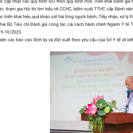
ục cập nhật các quy trình ISO theo quy định mới; Triển khai Đánh g
c, tham gia Hội thi tìm hiểu về CCHC, kiểm soát TTHC cấp Bệnh việ
ục triển khai hiệu quả khảo sát hài lòng người bệnh; Tiếp nhận, xử l
khai Bộ Tiêu chí Đánh giá công tác cải cách hành chính Ngành Y tế 
 9-10/2025.
iện các báo cáo định kỳ và đột xuất theo yêu cầu của Sở Y tế về kết 