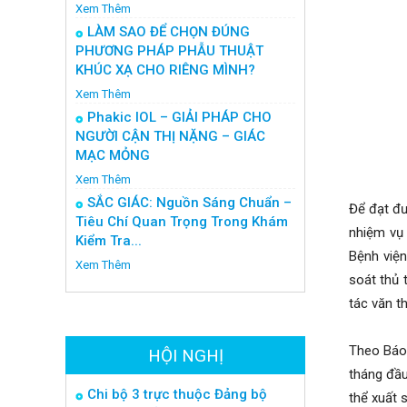
Xem Thêm
LÀM SAO ĐỂ CHỌN ĐÚNG
PHƯƠNG PHÁP PHẪU THUẬT
KHÚC XẠ CHO RIÊNG MÌNH?
Xem Thêm
Phakic IOL – GIẢI PHÁP CHO
NGƯỜI CẬN THỊ NẶNG – GIÁC
MẠC MỎNG
Xem Thêm
SẮC GIÁC: Nguồn Sáng Chuẩn –
Để đạt đư
Tiêu Chí Quan Trọng Trong Khám
nhiệm vụ
Kiểm Tra...
Bệnh việ
Xem Thêm
soát thủ
tác văn t
Theo Báo
HỘI NGHỊ
tháng đầu
Chi bộ 3 trực thuộc Đảng bộ
thể xuất 