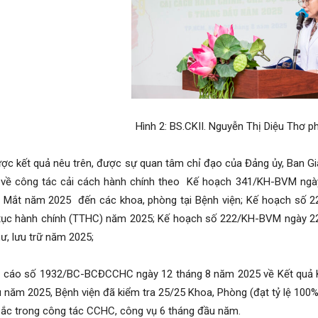
Hình 2: BS.CKII. Nguyễn Thị Diệu Thơ phá
ợc kết quả nêu trên, được sự quan tâm chỉ đạo của Đảng ủy, Ban G
 về công tác cải cách hành chính theo Kế hoạch 341/KH-BVM ngày
n Mắt năm 2025 đến các khoa, phòng tại Bệnh viện; Kế hoạch số 
 tục hành chính (TTHC) năm 2025; Kế hoạch số 222/KH-BVM ngày 22
hư, lưu trữ năm 2025;
 cáo số 1932/BC-BCĐCCHC ngày 12 tháng 8 năm 2025 về Kết quả Ki
 năm 2025, Bệnh viện đã kiểm tra 25/25 Khoa, Phòng (đạt tỷ lệ 100
sắc trong công tác CCHC, công vụ 6 tháng đầu năm.