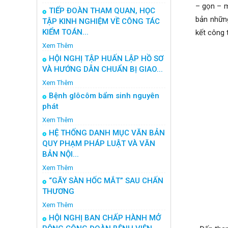
– gọn – m
TIẾP ĐOÀN THAM QUAN, HỌC
bản những
TẬP KINH NGHIỆM VỀ CÔNG TÁC
KIỂM TOÁN...
kết công 
Xem Thêm
HỘI NGHỊ TẬP HUẤN LẬP HỒ SƠ
VÀ HƯỚNG DẪN CHUẨN BỊ GIAO...
Xem Thêm
Bệnh glôcôm bẩm sinh nguyên
phát
Xem Thêm
HỆ THỐNG DANH MỤC VĂN BẢN
QUY PHẠM PHÁP LUẬT VÀ VĂN
BẢN NỘI...
Xem Thêm
“GÃY SÀN HỐC MẮT” SAU CHẤN
THƯƠNG
Xem Thêm
HỘI NGHỊ BAN CHẤP HÀNH MỞ