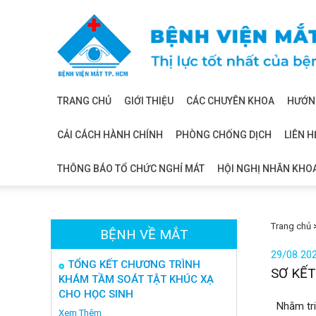
Bệnh
viện
mắt
TRANG CHỦ
GIỚI THIỆU
CÁC CHUYÊN KHOA
HƯỚNG
CẢI CÁCH HÀNH CHÍNH
PHÒNG CHỐNG DỊCH
LIÊN H
THÔNG BÁO TỔ CHỨC NGHỈ MÁT
HỘI NGHỊ NHÃN KHO
Trang chủ
BỆNH VỀ MẮT
29/08 20
TỔNG KẾT CHƯƠNG TRÌNH
SƠ KẾ
KHÁM TẦM SOÁT TẬT KHÚC XẠ
CHO HỌC SINH
Nhằm triể
Xem Thêm