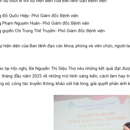
dự buổi lễ với sự hiện diện của Ban lãnh đạo Bệnh viện:
 Đỗ Quốc Hiệp- Phó Giám đốc Bệnh viện
g Phạm Nguyên Huân- Phó Giám đốc Bệnh viện
 guyễn Chí Trung Thế Truyền- Phó Giám đốc Bệnh viện
iện diện của Ban lãnh đạo các khoa, phòng và viên chức, người lao
tại Hội nghị, Bà Nguyễn Thị Diệu Thơ nêu những kết quả đạt đượ
 tháng đầu năm 2025 về những mô hình sáng kiến, cách làm hay tro
ng xử, công tác truyền thông, khảo sát hài lòng, giải quyết phản ánh 