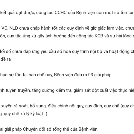
kết quả đạt được, công tác CCHC của Bệnh viện còn một số tồn tại
t VC, NLĐ chưa chấp hành tốt các quy định về giờ giấc làm việc, chưa
n, quy tắc ứng xử gây ảnh hưởng đến công tác KCB và sự hài lòng 
ổi số chưa đáp ứng yêu cầu số hóa quy trình nội bộ và hoạt động 
đề ra.
hục sự tồn tại hạn chế này, Bệnh viện đưa ra 03 giải pháp:
h tuyên truyền, tăng cường kiểm tra, giám sát đột xuất việc thực hi
xuyên rà soát, bổ sung, điều chỉnh nội quy, quy định, quy chế (quy ch
, quy chế xử lý kỷ luật…)
hai giải pháp Chuyển đổi số tổng thể của Bệnh viện.