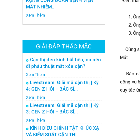
RỘNG CÔNG ĐOÀN BỆNH VIỆN
Đến tham 
MẮT NHIỆM...
Xem Thêm
Ông
Ôn
Ông
GIẢI ĐÁP THẮC MẮC
Cùng sự h
Mắt.
Cận thị đeo kính bất tiện, có nên
đi phẫu thuật mắt xóa cận?
Báo cáo 
Xem Thêm
công vụ 6
Livestream: Giải mã cận thị | Kỳ
4: GEN Z HỎI – BÁC SĨ...
quy tắc ứ
Xem Thêm
Livestream: Giải mã cận thị | Kỳ
3: GEN Z HỎI – BÁC SĨ...
Xem Thêm
KÍNH ĐIỀU CHỈNH TẬT KHÚC XẠ
VÀ KIỂM SOÁT CẬN THỊ