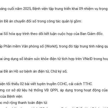
háng cuối năm 2025, Bệnh viện tập trung triển khai 09 nhiệm vụ trọn
ện Đề án chuyển đổi số trong công tác quản lý gồm:
hai Số hóa quy trình theo dõi kết luận cuộc họp của Ban Giám đốc.
p Phần mềm Văn phòng số (Workit), trong đó tập trung tính năng quả
hai ứng dụng sổ khám sức khỏe điện tử tích hợp trên VNeID trong 
hai Đề án Hồ sơ bệnh án điện tử, Chữ ký số;
iện tối thiểu 02 bài viết tuyên truyền CCHC, cải cách TTHC.
ựng cơ sở dữ liệu hệ thống VB QPPL áp dụng trong hoạt động của
của Bệnh viện.
ục mở rộng thanh toán điện tử.