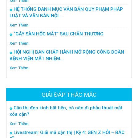
Xem Thêm
HỆ THỐNG DANH MỤC VĂN BẢN QUY PHẠM PHÁP
LUẬT VÀ VĂN BẢN NỘI...
Xem Thêm
“GÃY SÀN HỐC MẮT” SAU CHẤN THƯƠNG
Xem Thêm
HỘI NGHỊ BAN CHẤP HÀNH MỞ RỘNG CÔNG ĐOÀN
BỆNH VIỆN MẮT NHIỆM...
Xem Thêm
GIẢI ĐÁP THẮC MẮC
Cận thị đeo kính bất tiện, có nên đi phẫu thuật mắt
xóa cận?
Xem Thêm
Livestream: Giải mã cận thị | Kỳ 4: GEN Z HỎI – BÁC