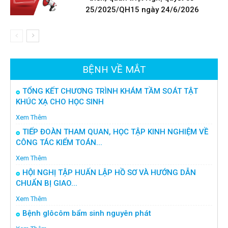
25/2025/QH15 ngày 24/6/2026
BỆNH VỀ MẮT
TỔNG KẾT CHƯƠNG TRÌNH KHÁM TẦM SOÁT TẬT
KHÚC XẠ CHO HỌC SINH
Xem Thêm
TIẾP ĐOÀN THAM QUAN, HỌC TẬP KINH NGHIỆM VỀ
CÔNG TÁC KIỂM TOÁN...
Xem Thêm
HỘI NGHỊ TẬP HUẤN LẬP HỒ SƠ VÀ HƯỚNG DẪN
CHUẨN BỊ GIAO...
Xem Thêm
Bệnh glôcôm bẩm sinh nguyên phát