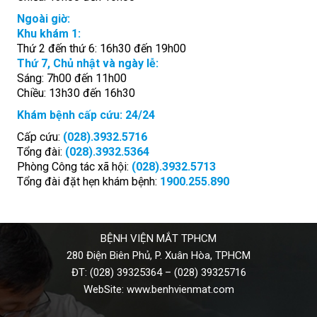
Ngoài giờ:
Khu khám 1:
Thứ 2 đến thứ 6: 16h30 đến 19h00
Thứ 7, Chủ nhật và ngày lễ:
Sáng: 7h00 đến 11h00
Chiều: 13h30 đến 16h30
Khám bệnh cấp cứu: 24/24
Cấp cứu:
(028).3932.5716
Tổng đài:
(028).3932.5364
Phòng Công tác xã hội:
(028).3932.5713
Tổng đài đặt hẹn khám bệnh:
1900.255.890
BỆNH VIỆN MẮT TPHCM
280 Điện Biên Phủ, P. Xuân Hòa, TPHCM
ĐT:
(028) 39325364
–
(028) 39325716
WebSite:
www.benhvienmat.com