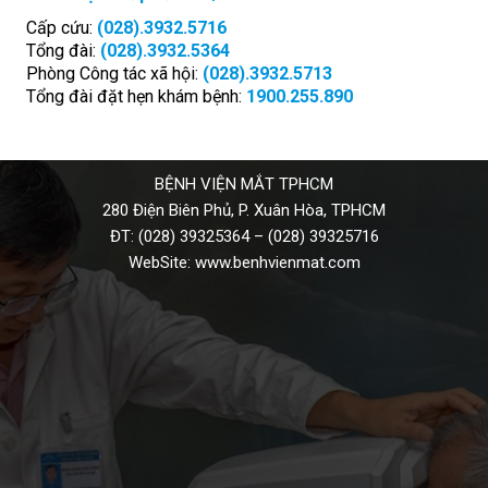
Cấp cứu:
(028).3932.5716
Tổng đài:
(028).3932.5364
Phòng Công tác xã hội:
(028).3932.5713
Tổng đài đặt hẹn khám bệnh:
1900.255.890
BỆNH VIỆN MẮT TPHCM
280 Điện Biên Phủ, P. Xuân Hòa, TPHCM
ĐT:
(028) 39325364
–
(028) 39325716
WebSite:
www.benhvienmat.com