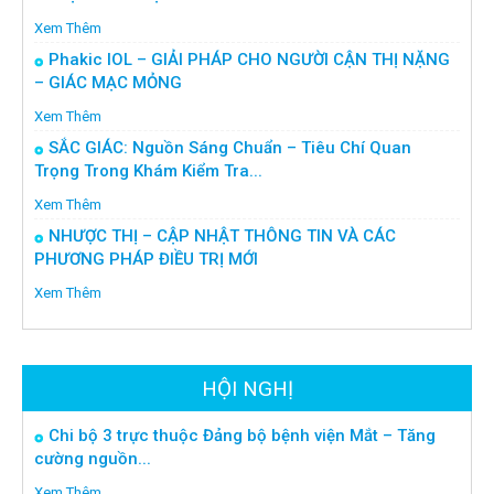
Xem Thêm
Phakic IOL – GIẢI PHÁP CHO NGƯỜI CẬN THỊ NẶNG
– GIÁC MẠC MỎNG
Xem Thêm
SẮC GIÁC: Nguồn Sáng Chuẩn – Tiêu Chí Quan
Trọng Trong Khám Kiểm Tra...
Xem Thêm
NHƯỢC THỊ – CẬP NHẬT THÔNG TIN VÀ CÁC
PHƯƠNG PHÁP ĐIỀU TRỊ MỚI
Xem Thêm
HỘI NGHỊ
Chi bộ 3 trực thuộc Đảng bộ bệnh viện Mắt – Tăng
cường nguồn...
Xem Thêm