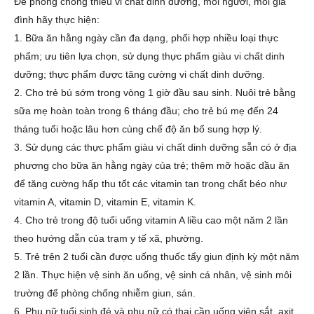
Để phòng chống thiếu vi chất dinh dưỡng, mỗi người, mỗi gia
đình hãy thực hiện:
1. Bữa ăn hằng ngày cần đa dạng, phối hợp nhiều loại thực
phẩm; ưu tiên lựa chọn, sử dụng thực phẩm giàu vi chất dinh
dưỡng; thực phẩm được tăng cường vi chất dinh dưỡng.
2. Cho trẻ bú sớm trong vòng 1 giờ đầu sau sinh. Nuôi trẻ bằng
sữa mẹ hoàn toàn trong 6 tháng đầu; cho trẻ bú mẹ đến 24
tháng tuổi hoặc lâu hơn cùng chế độ ăn bổ sung hợp lý.
3. Sử dụng các thực phẩm giàu vi chất dinh dưỡng sẵn có ở địa
phương cho bữa ăn hằng ngày của trẻ; thêm mỡ hoặc dầu ăn
để tăng cường hấp thu tốt các vitamin tan trong chất béo như
vitamin A, vitamin D, vitamin E, vitamin K.
4. Cho trẻ trong độ tuổi uống vitamin A liều cao một năm 2 lần
theo hướng dẫn của trạm y tế xã, phường.
5. Trẻ trên 2 tuổi cần được uống thuốc tẩy giun định kỳ một năm
2 lần. Thực hiện vệ sinh ăn uống, vệ sinh cá nhân, vệ sinh môi
trường để phòng chống nhiễm giun, sán.
6. Phụ nữ tuổi sinh đẻ và phụ nữ có thai cần uống viên sắt, axit