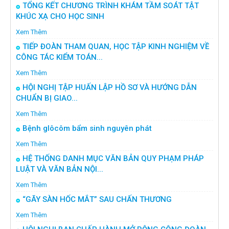
TỔNG KẾT CHƯƠNG TRÌNH KHÁM TẦM SOÁT TẬT
KHÚC XẠ CHO HỌC SINH
Xem Thêm
TIẾP ĐOÀN THAM QUAN, HỌC TẬP KINH NGHIỆM VỀ
CÔNG TÁC KIỂM TOÁN...
Xem Thêm
HỘI NGHỊ TẬP HUẤN LẬP HỒ SƠ VÀ HƯỚNG DẪN
CHUẨN BỊ GIAO...
Xem Thêm
Bệnh glôcôm bẩm sinh nguyên phát
Xem Thêm
HỆ THỐNG DANH MỤC VĂN BẢN QUY PHẠM PHÁP
LUẬT VÀ VĂN BẢN NỘI...
Xem Thêm
“GÃY SÀN HỐC MẮT” SAU CHẤN THƯƠNG
Xem Thêm