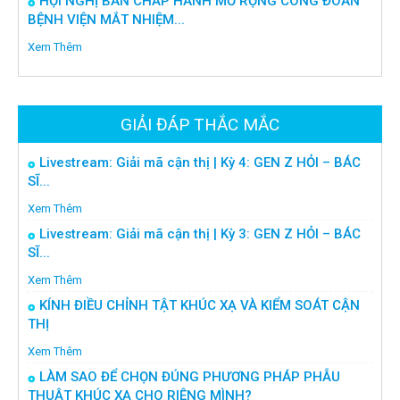
HỘI NGHỊ BAN CHẤP HÀNH MỞ RỘNG CÔNG ĐOÀN
BỆNH VIỆN MẮT NHIỆM...
Xem Thêm
GIẢI ĐÁP THẮC MẮC
Livestream: Giải mã cận thị | Kỳ 4: GEN Z HỎI – BÁC
SĨ...
Xem Thêm
Livestream: Giải mã cận thị | Kỳ 3: GEN Z HỎI – BÁC
SĨ...
Xem Thêm
KÍNH ĐIỀU CHỈNH TẬT KHÚC XẠ VÀ KIỂM SOÁT CẬN
THỊ
Xem Thêm
LÀM SAO ĐỂ CHỌN ĐÚNG PHƯƠNG PHÁP PHẪU
THUẬT KHÚC XẠ CHO RIÊNG MÌNH?