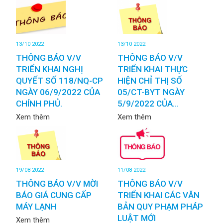
13/10 2022
13/10 2022
THÔNG BÁO V/V
THÔNG BÁO V/V
TRIỂN KHAI NGHỊ
TRIỂN KHAI THỰC
QUYẾT SỐ 118/NQ-CP
HIỆN CHỈ THỊ SỐ
NGÀY 06/9/2022 CỦA
05/CT-BYT NGÀY
CHÍNH PHỦ.
5/9/2022 CỦA...
Xem thêm
Xem thêm
19/08 2022
11/08 2022
THÔNG BÁO V/V MỜI
THÔNG BÁO V/V
BÁO GIÁ CUNG CẤP
TRIỂN KHAI CÁC VĂN
MÁY LẠNH
BẢN QUY PHẠM PHÁP
LUẬT MỚI
Xem thêm