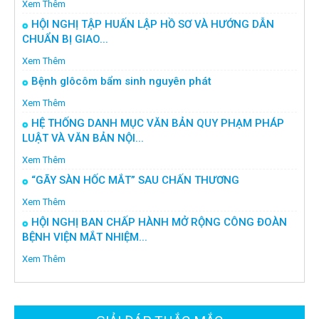
Xem Thêm
HỘI NGHỊ TẬP HUẤN LẬP HỒ SƠ VÀ HƯỚNG DẪN
CHUẨN BỊ GIAO...
Xem Thêm
Bệnh glôcôm bẩm sinh nguyên phát
Xem Thêm
HỆ THỐNG DANH MỤC VĂN BẢN QUY PHẠM PHÁP
LUẬT VÀ VĂN BẢN NỘI...
Xem Thêm
“GÃY SÀN HỐC MẮT” SAU CHẤN THƯƠNG
Xem Thêm
HỘI NGHỊ BAN CHẤP HÀNH MỞ RỘNG CÔNG ĐOÀN
BỆNH VIỆN MẮT NHIỆM...
Xem Thêm