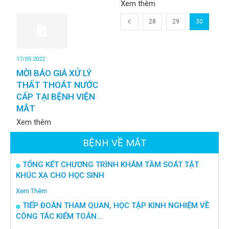
Xem thêm
28
29
30
17/05 2022
MỜI BÁO GIÁ XỬ LÝ
THẤT THOÁT NƯỚC
CẤP TẠI BỆNH VIỆN
MẮT
Xem thêm
BỆNH VỀ MẮT
TỔNG KẾT CHƯƠNG TRÌNH KHÁM TẦM SOÁT TẬT
KHÚC XẠ CHO HỌC SINH
Xem Thêm
TIẾP ĐOÀN THAM QUAN, HỌC TẬP KINH NGHIỆM VỀ
CÔNG TÁC KIỂM TOÁN...