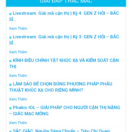
GIẢI ĐÁP THẮC MẮC
Livestream: Giải mã cận thị | Kỳ 4: GEN Z HỎI – BÁC
SĨ...
Xem Thêm
Livestream: Giải mã cận thị | Kỳ 3: GEN Z HỎI – BÁC
SĨ...
Xem Thêm
KÍNH ĐIỀU CHỈNH TẬT KHÚC XẠ VÀ KIỂM SOÁT CẬN
THỊ
Xem Thêm
LÀM SAO ĐỂ CHỌN ĐÚNG PHƯƠNG PHÁP PHẪU
THUẬT KHÚC XẠ CHO RIÊNG MÌNH?
Xem Thêm
Phakic IOL – GIẢI PHÁP CHO NGƯỜI CẬN THỊ NẶNG
– GIÁC MẠC MỎNG
Xem Thêm
SẮC GIÁC: Nguồn Sáng Chuẩn – Tiêu Chí Quan