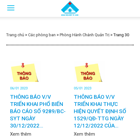
Trang chủ
>
Các phòng ban
>
Phòng Hành Chánh Quản Trị
>
Trang 30
06/01 2023
05/01 2023
THÔNG BÁO V/V
THÔNG BÁO V/V
TRIỂN KHAI PHỔ BIẾN
TRIỂN KHAI THỰC
BÁO CÁO SỐ 9289/BC-
HIỆN QUYẾT ĐỊNH SỐ
SYT NGÀY
1529/QĐ-TTG NGÀY
30/12/2022...
12/12/2022 CỦA...
Xem thêm
Xem thêm