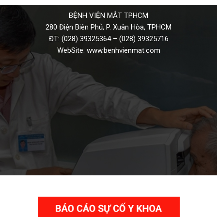
BỆNH VIỆN MẮT TPHCM
280 Điện Biên Phủ, P. Xuân Hòa, TPHCM
ĐT:
(028) 39325364
–
(028) 39325716
WebSite:
www.benhvienmat.com
THƯ VIỆN VIDEO HÌNH ẢNH