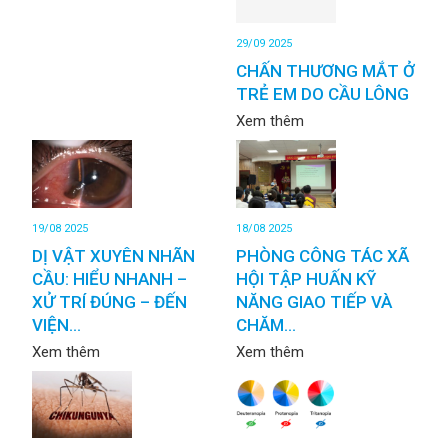
29/09 2025
CHẤN THƯƠNG MẮT Ở
TRẺ EM DO CẦU LÔNG
Xem thêm
19/08 2025
18/08 2025
DỊ VẬT XUYÊN NHÃN
PHÒNG CÔNG TÁC XÃ
CẦU: HIỂU NHANH –
HỘI TẬP HUẤN KỸ
XỬ TRÍ ĐÚNG – ĐẾN
NĂNG GIAO TIẾP VÀ
VIỆN...
CHĂM...
Xem thêm
Xem thêm