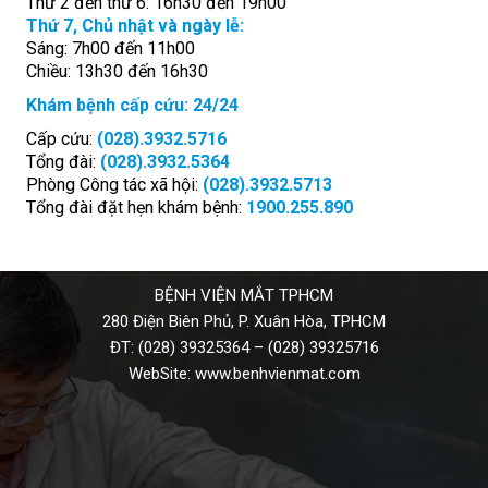
Thứ 2 đến thứ 6: 16h30 đến 19h00
Thứ 7, Chủ nhật và ngày lễ:
Sáng: 7h00 đến 11h00
Chiều: 13h30 đến 16h30
Khám bệnh cấp cứu: 24/24
Cấp cứu:
(028).3932.5716
Tổng đài:
(028).3932.5364
Phòng Công tác xã hội:
(028).3932.5713
Tổng đài đặt hẹn khám bệnh:
1900.255.890
BỆNH VIỆN MẮT TPHCM
280 Điện Biên Phủ, P. Xuân Hòa, TPHCM
ĐT:
(028) 39325364
–
(028) 39325716
WebSite:
www.benhvienmat.com