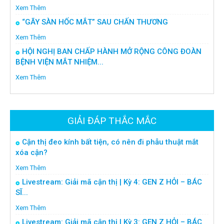
Xem Thêm
“GÃY SÀN HỐC MẮT” SAU CHẤN THƯƠNG
Xem Thêm
HỘI NGHỊ BAN CHẤP HÀNH MỞ RỘNG CÔNG ĐOÀN
BỆNH VIỆN MẮT NHIỆM...
Xem Thêm
GIẢI ĐÁP THẮC MẮC
Cận thị đeo kính bất tiện, có nên đi phẫu thuật mắt
xóa cận?
Xem Thêm
Livestream: Giải mã cận thị | Kỳ 4: GEN Z HỎI – BÁC
SĨ...
Xem Thêm
Livestream: Giải mã cận thị | Kỳ 3: GEN Z HỎI – BÁC