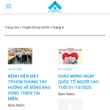
Trang chủ
>
Truyền thông GDSK
>
Trang 4
10/10 2025
01/10 2025
BỆNH VIỆN MẮT
CHÀO MỪNG NGÀY
TP.HCM CHUNG TAY
QUỐC TẾ NGƯỜI CAO
HƯỚNG VỀ ĐỒNG BÀO
TUỔI 01/10/2025
VÙNG THIÊN TAI
Xem thêm
MIỀN...
Xem thêm