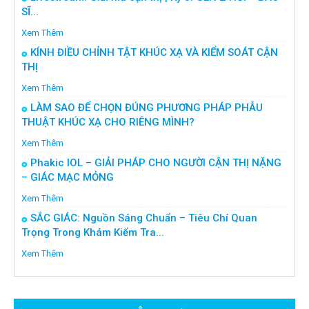
SĨ...
Xem Thêm
KÍNH ĐIỀU CHỈNH TẬT KHÚC XẠ VÀ KIỂM SOÁT CẬN
THỊ
Xem Thêm
LÀM SAO ĐỂ CHỌN ĐÚNG PHƯƠNG PHÁP PHẪU
THUẬT KHÚC XẠ CHO RIÊNG MÌNH?
Xem Thêm
Phakic IOL – GIẢI PHÁP CHO NGƯỜI CẬN THỊ NẶNG
– GIÁC MẠC MỎNG
Xem Thêm
SẮC GIÁC: Nguồn Sáng Chuẩn – Tiêu Chí Quan
Trọng Trong Khám Kiểm Tra...
Xem Thêm