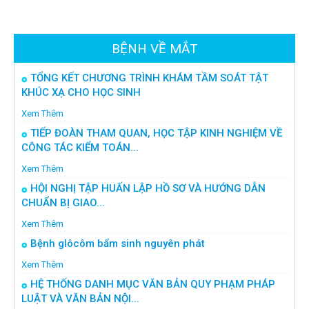
BỆNH VỀ MẮT
TỔNG KẾT CHƯƠNG TRÌNH KHÁM TẦM SOÁT TẬT
KHÚC XẠ CHO HỌC SINH
Xem Thêm
TIẾP ĐOÀN THAM QUAN, HỌC TẬP KINH NGHIỆM VỀ
CÔNG TÁC KIỂM TOÁN...
Xem Thêm
HỘI NGHỊ TẬP HUẤN LẬP HỒ SƠ VÀ HƯỚNG DẪN
CHUẨN BỊ GIAO...
Xem Thêm
Bệnh glôcôm bẩm sinh nguyên phát
Xem Thêm
HỆ THỐNG DANH MỤC VĂN BẢN QUY PHẠM PHÁP
LUẬT VÀ VĂN BẢN NỘI...