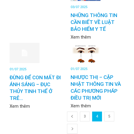
03/07 2025
NHỮNG THÔNG TIN
CẦN BIẾT VỀ LUẬT
BẢO HIỂM Y TẾ
Xem thêm
01/07 2025
01/07 2025
NHƯỢC THỊ – CẬP
ĐỪNG ĐỂ CON MẤT ĐI
NHẬT THÔNG TIN VÀ
ÁNH SÁNG – ĐỤC
CÁC PHƯƠNG PHÁP
THỦY TINH THỂ Ở
ĐIỀU TRỊ MỚI
TRẺ...
Xem thêm
Xem thêm
3
4
5