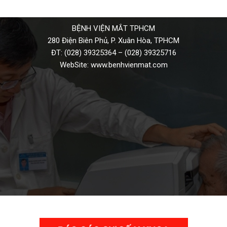
BỆNH VIỆN MẮT TPHCM
280 Điện Biên Phủ, P. Xuân Hòa, TPHCM
ĐT:
(028) 39325364
–
(028) 39325716
WebSite:
www.benhvienmat.com
THƯ VIỆN VIDEO HÌNH ẢNH