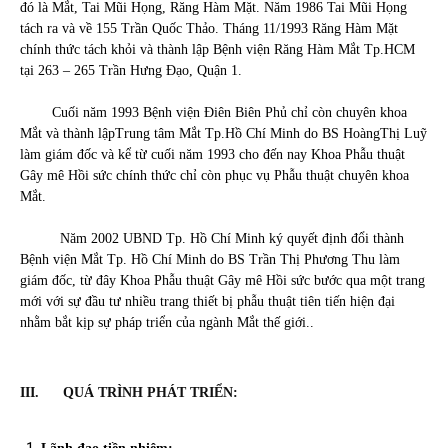
đó là Mắt, Tai Mũi Họng, Răng Hàm Mặt. Năm 1986 Tai Mũi Họng
tách ra và về 155 Trần Quốc Thảo. Tháng 11/1993 Răng Hàm Mặt
chính thức tách khỏi và thành lập Bệnh viện Răng Hàm Mắt Tp.HCM
tại 263 – 265 Trần Hưng Đạo, Quận 1.
Cuối năm 1993 Bệnh viện Điên Biên Phủ chỉ còn chuyên khoa
Mắt và thành lậpTrung tâm Mắt Tp.Hồ Chí Minh do BS HoàngThị Luỹ
làm giám đốc và kể từ cuối năm 1993 cho đến nay Khoa Phẫu thuật
Gây mê Hồi sức chính thức chỉ còn phục vụ Phẫu thuật chuyên khoa
Mắt.
Năm 2002 UBND Tp. Hồ Chí Minh ký quyết định đổi thành
Bệnh viện Mắt Tp. Hồ Chí Minh do BS Trần Thị Phương Thu làm
giám đốc, từ đây Khoa Phẫu thuật Gây mê Hồi sức bước qua một trang
mới với sự đầu tư nhiều trang thiết bị phẫu thuật tiên tiến hiện đại
nhằm bắt kịp sự pháp triển của ngành Mắt thế giới..
III.
QUÁ TRÌNH PHÁT TRIỂN: