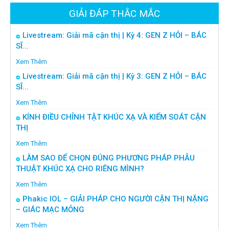
GIẢI ĐÁP THẮC MẮC
Livestream: Giải mã cận thị | Kỳ 4: GEN Z HỎI – BÁC
SĨ...
Xem Thêm
Livestream: Giải mã cận thị | Kỳ 3: GEN Z HỎI – BÁC
SĨ...
Xem Thêm
KÍNH ĐIỀU CHỈNH TẬT KHÚC XẠ VÀ KIỂM SOÁT CẬN
THỊ
Xem Thêm
LÀM SAO ĐỂ CHỌN ĐÚNG PHƯƠNG PHÁP PHẪU
THUẬT KHÚC XẠ CHO RIÊNG MÌNH?
Xem Thêm
Phakic IOL – GIẢI PHÁP CHO NGƯỜI CẬN THỊ NẶNG
– GIÁC MẠC MỎNG
Xem Thêm