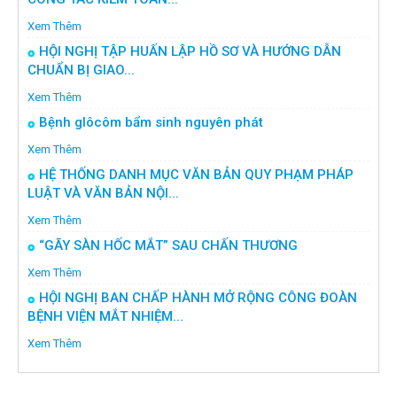
Xem Thêm
HỘI NGHỊ TẬP HUẤN LẬP HỒ SƠ VÀ HƯỚNG DẪN
CHUẨN BỊ GIAO...
Xem Thêm
Bệnh glôcôm bẩm sinh nguyên phát
Xem Thêm
HỆ THỐNG DANH MỤC VĂN BẢN QUY PHẠM PHÁP
LUẬT VÀ VĂN BẢN NỘI...
Xem Thêm
“GÃY SÀN HỐC MẮT” SAU CHẤN THƯƠNG
Xem Thêm
HỘI NGHỊ BAN CHẤP HÀNH MỞ RỘNG CÔNG ĐOÀN
BỆNH VIỆN MẮT NHIỆM...
Xem Thêm