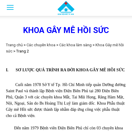
KHOA GÂY MÊ HỒI SỨC
Trang chủ
>
Các chuyên khoa
>
Các khoa lâm sàng
>
Khoa Gây mê hồi
sức
>
Trang 2
I. SƠ LƯỢC QUÁ TRÌNH RA ĐỜI KHOA GÂY MÊ HỒI SỨC
Cuối năm 1978 Sở Y tế Tp. Hồ Chí Minh tiếp quản Dưỡng đường
Saint Paul và thành lập Bệnh viện Điện Biên Phủ tại 280 Điện Biên
Phủ, Quận 3 với các chuyên khoa Mắt, Tai Mũi Họng, Răng Hàm Mặt,
Nội, Ngoại, Sản do Bs Hoàng Thị Luỹ làm giám đốc. Khoa Phẫu thuật
Gây mê Hồi sức được thành lập nhằm đáp ứng công việc phẫu thuật
cho cả Bệnh viện.
Đến năm 1979 Bệnh viên Điện Biên Phủ chỉ còn 03 chuyên khoa