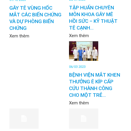
TẬP HUẤN CHUYÊN
GÂY TÊ VÙNG HỐC
MÔN KHOA GÂY MÊ
MẮT CÁC BIẾN CHỨNG
HỒI SỨC – KỸ THUẬT
VÀ DỰ PHÒNG BIẾN
TÊ CẠNH...
CHỨNG
Xem thêm
Xem thêm
06/03 2023
BỆNH VIỆN MẮT KHEN
THƯỞNG Ê KÍP CẤP
CỨU THÀNH CÔNG
CHO MỘT TRẺ...
Xem thêm