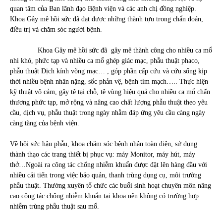
quan tâm của Ban lãnh đạo Bệnh viện và các anh chị đồng nghiệp.
Khoa Gây mê hồi sức đã đạt được những thành tựu trong chẩn đoán,
điều trị và chăm sóc người bệnh.
Khoa Gây mê hồi sức đã gây mê thành công cho nhiều ca mổ
nhi khó, phức tạp và nhiều ca mổ ghép giác mạc, phẫu thuật phaco,
phẫu thuật Dịch kính võng mạc… , góp phần cấp cứu và cứu sống kịp
thời nhiều bệnh nhân nặng, sốc phản vệ, bệnh tim mạch….. Thực hiện
kỹ thuật vô cảm, gây tê tại chỗ, tê vùng hiệu quả cho nhiều ca mổ chấn
thương phức tạp, mở rộng và nâng cao chất lượng phẫu thuật theo yêu
cầu, dịch vụ, phẫu thuật trong ngày nhằm đáp ứng yêu cầu càng ngày
càng tăng của bệnh viện.
Về hồi sức hậu phẫu, khoa chăm sóc bệnh nhân toàn diện, sử dụng
thành thạo các trang thiết bị phục vụ: máy Monitor, máy hút, máy
thở…Ngoài ra công tác chống nhiễm khuẩn được đặt lên hàng đầu với
nhiều cải tiến trong việc bảo quản, thanh trùng dụng cụ, môi trường
phẫu thuật. Thường xuyên tổ chức các buổi sinh hoạt chuyên môn nâng
cao công tác chống nhiễm khuẩn tại khoa nên không có trường hợp
nhiễm trùng phẫu thuật sau mổ.