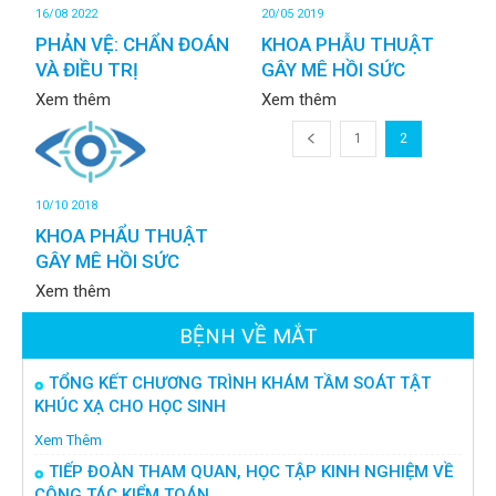
16/08 2022
20/05 2019
PHẢN VỆ: CHẨN ĐOÁN
KHOA PHẪU THUẬT
VÀ ĐIỀU TRỊ
GÂY MÊ HỒI SỨC
Xem thêm
Xem thêm
1
2
10/10 2018
KHOA PHẨU THUẬT
GÂY MÊ HỒI SỨC
Xem thêm
BỆNH VỀ MẮT
TỔNG KẾT CHƯƠNG TRÌNH KHÁM TẦM SOÁT TẬT
KHÚC XẠ CHO HỌC SINH
Xem Thêm
TIẾP ĐOÀN THAM QUAN, HỌC TẬP KINH NGHIỆM VỀ
CÔNG TÁC KIỂM TOÁN...